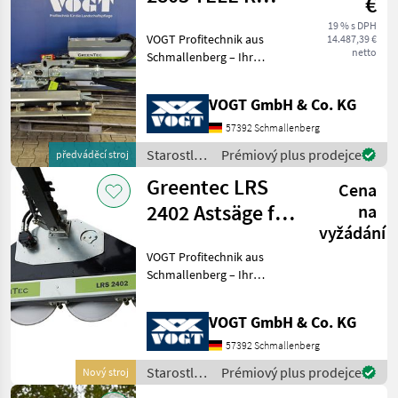
€
Geräteträger
19 % s DPH
VOGT Profitechnik aus
14.487,39 €
inkl. LRS 1602
netto
Schmallenberg – Ihr
führender Anbieter für
professionelle
VOGT GmbH & Co. KG
Landschaftspflegetechnik =
Mehrere VOGT-Standorte +
57392 Schmallenberg
100 Servicepartner in
Starostlivosť
Prémiový plus prodejce
předváděcí stroj
Deutsch
o stromy /
Greentec LRS
Cena
Greentec
2402 Astsäge für
na
vyžádání
Bagger
VOGT Profitechnik aus
/Radlader
Schmallenberg – Ihr
/Traktor
führender Anbieter für
professionelle
VOGT GmbH & Co. KG
Landschaftspflegetechnik =
Mehrere VOGT-Standorte +
57392 Schmallenberg
100 Servicepartner in
Starostlivosť
Prémiový plus prodejce
Nový stroj
Deutsch
o stromy /