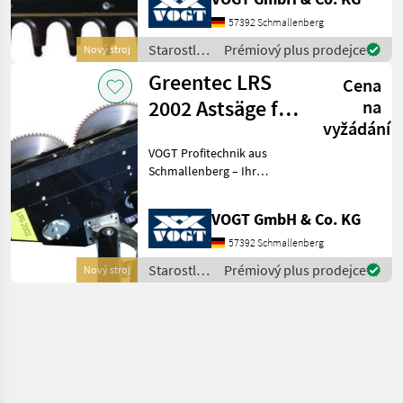
Landschaftspflegetechnik =
Mehrere VOGT-Standorte +
57392 Schmallenberg
100 Servicepartner in
Starostlivosť
Prémiový plus prodejce
Nový stroj
Deutsch
o stromy /
Greentec LRS
Cena
Greentec
2002 Astsäge für
na
vyžádání
Bagger
VOGT Profitechnik aus
/Radlader
Schmallenberg – Ihr
/Traktor
führender Anbieter für
professionelle
VOGT GmbH & Co. KG
Landschaftspflegetechnik =
Mehrere VOGT-Standorte +
57392 Schmallenberg
100 Servicepartner in
Starostlivosť
Prémiový plus prodejce
Nový stroj
Deutsch
o stromy /
Greentec