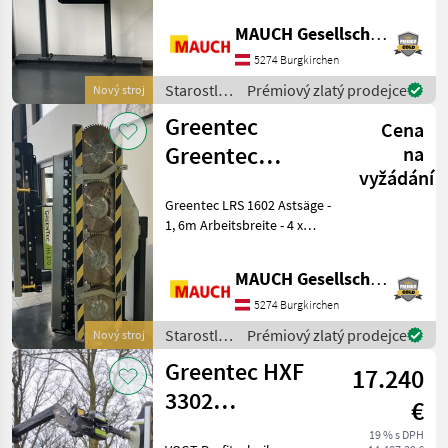
Elkaer
MULTITRÄGER (vľavo) -
ZÁSOB
MAUCH Gesellschaft m.b.H. & Co.KG
Hydraulické prepnutie z
prepravnej do pracovnej
5274 Burgkirchen
Fehrenbach
polohy - Dosah: 1, 4
Starostlivosť
Prémiový zlatý prodejce
Nový stroj
Relt
o stromy /
Greentec
Cena
Greentec
Greentec
na
MARKETPLACE
vyžádání
Astsäge LRS
Nabídky
Greentec LRS 1602 Astsäge -
Marketplace
Inzeráty
1602
prodejců
1, 6m Arbeitsbreite - 4 x
40cm Widia bestückte
Sägeblätter - 0, 5-12cm
MAUCH Gesellschaft m.b.H. & Co.KG
Astdurchmesser - 110kg
Gewicht 1x Druck, 1x
5274 Burgkirchen
druckloser
Starostlivosť
Prémiový zlatý prodejce
Nový stroj
o stromy /
Greentec HXF
17.240
Greentec
3302
€
Geräteträger
19 % s DPH