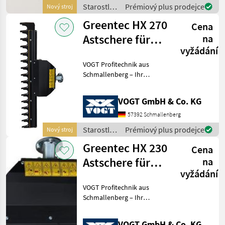
100 Servicepartner in
Starostlivosť
Prémiový plus prodejce
Nový stroj
Deutsch
o stromy /
Greentec HX 270
Cena
Greentec
Astschere für
na
vyžádání
Bagger
VOGT Profitechnik aus
/Radlader
Schmallenberg – Ihr
/Traktor
führender Anbieter für
professionelle
VOGT GmbH & Co. KG
Landschaftspflegetechnik =
Mehrere VOGT-Standorte +
57392 Schmallenberg
100 Servicepartner in
Starostlivosť
Prémiový plus prodejce
Nový stroj
Deutsch
o stromy /
Greentec HX 230
Cena
Greentec
Astschere für
na
vyžádání
Bagger
VOGT Profitechnik aus
/Radlader
Schmallenberg – Ihr
/Traktor
führender Anbieter für
professionelle
VOGT GmbH & Co. KG