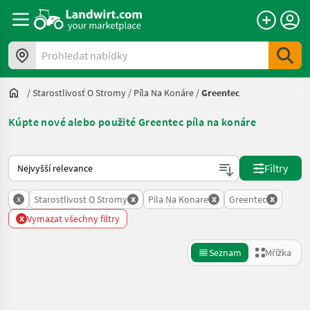
Prohledat nabídky
/
Starostlivosť O Stromy
/
Píla Na Konáre
/
Greentec
Kúpte nové alebo použité Greentec píla na konáre
Takto se řadí nabídky na Landwirt.com
Filtry
x
x
x
x
Starostlivost O Stromy
Pila Na Konare
Greentec
x
Vymazat všechny filtry
Seznam
Mřížka