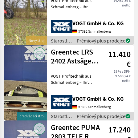
VOGT Profitechnik aus
14.487,39 €
/Multiträger
netto
Schmallenberg – Ihr
führender Anbieter für
professionelle
VOGT GmbH & Co. KG
Landschaftspflegetechnik =
Mehrere VOGT-Standorte +
57392 Schmallenberg
100 Servicepartner in
Starostlivosť
Prémiový plus prodejce
Nový stroj
Deutsch
o stromy /
Greentec LRS
11.410
Greentec
2402 Astsäge
€
/Baumsäge für
19 % s DPH
VOGT Profitechnik aus
9.588,24 €
Bagger
netto
Schmallenberg – Ihr
führender Anbieter für
professionelle
VOGT GmbH & Co. KG
Landschaftspflegetechnik =
Mehrere VOGT-Standorte +
57392 Schmallenberg
100 Servicepartner in
Starostlivosť
Prémiový plus prodejce
předváděcí stroj
Deutsch
o stromy /
Greentec PUMA
17.240
Greentec
2803 TELE R