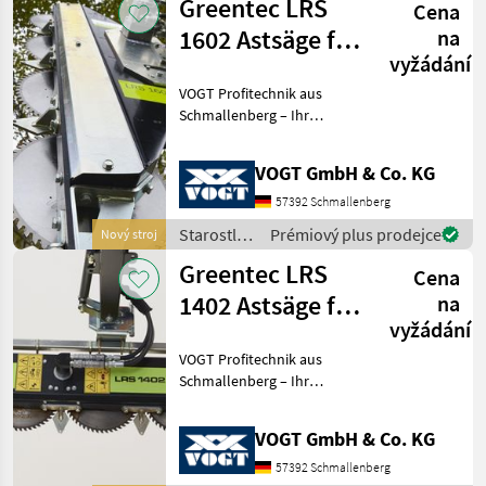
Greentec LRS
Cena
Greentec
1602 Astsäge für
na
vyžádání
Ausleger /Bagger
VOGT Profitechnik aus
Schmallenberg – Ihr
führender Anbieter für
professionelle
VOGT GmbH & Co. KG
Landschaftspflegetechnik =
Mehrere VOGT-Standorte +
57392 Schmallenberg
100 Servicepartner in
Starostlivosť
Prémiový plus prodejce
Nový stroj
Deutsch
o stromy /
Greentec LRS
Cena
Greentec
1402 Astsäge für
na
vyžádání
Ausleger /Bagger
VOGT Profitechnik aus
Schmallenberg – Ihr
führender Anbieter für
professionelle
VOGT GmbH & Co. KG
Landschaftspflegetechnik =
Mehrere VOGT-Standorte +
57392 Schmallenberg