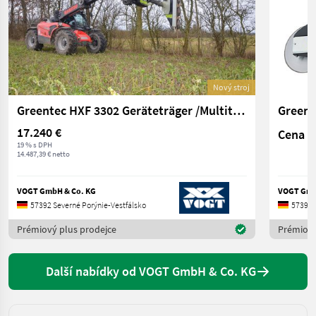
Nový stroj
Greentec HXF 3302 Geräteträger /Multiträger
17.240 €
Cena n
19 % s DPH
14.487,39 € netto
VOGT GmbH & Co. KG
VOGT Gmb
57392 Severné Porýnie-Vestfálsko
57392 
Prémiový plus prodejce
Prémiový
Další nabídky od VOGT GmbH & Co. KG