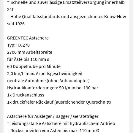
= Schnelle und zuverlässige Ersatzteilversorgung innerhalb
24h
= Hohe Qualitätsstandards und ausgezeichnetes Know-How
seit 1926
GREENTEC Astschere
Typ: HX 270
2700 mm Arbeitsbreite
für Äste bis 110 mm ø
60 Doppelhübe pro Minute
2,0 km/h max. Arbeitsgeschwindigkeit
neutrale Aufnahme (ohne Anbauadapter)
Hydraulikanforderungen: 50 l/min bei 190 bar
1x Druckanschluss
1x druckfreier Rücklauf (ausreichender Querschnitt)
Astschere für Ausleger / Bagger / Geräteträger
= leistungsstarke Astschere mit hydraulischem Antrieb
= Rückschneiden von Ästen bis max. 110 mm Ø