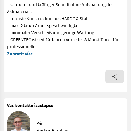
= sauberer und kräftiger Schnitt ohne Aufspaltung des
Astmaterials
= robuste Konstruktion aus HARDOX-Stahl
= max. 2 km/h Arbeitsgeschwindigkeit
= minimaler Verschleiß und geringe Wartung
= GREENTEC ist seit 20 Jahren Vorreiter & Marktführer für
professionelle
VOGT Profitechnik aus Schmallenberg – Ihr führender Anbieter
Zobrazit více
Váš kontaktní zástupce
Pán
Markus Krähling