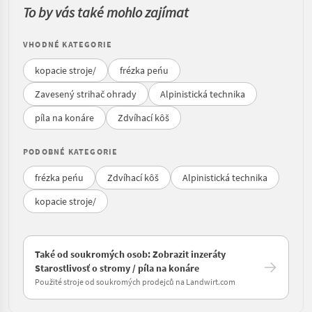
To by vás také mohlo zajímat
VHODNÉ KATEGORIE
kopacie stroje/
frézka peńu
Zavesený strihač ohrady
Alpinistická technika
píla na konáre
Zdvíhací kôš
PODOBNÉ KATEGORIE
frézka peńu
Zdvíhací kôš
Alpinistická technika
kopacie stroje/
Také od soukromých osob: Zobrazit inzeráty
Starostlivosť o stromy / píla na konáre
Použité stroje od soukromých prodejců na Landwirt.com