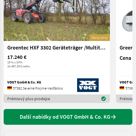
Nový stroj
Greentec HXF 3302 Geräteträger /Multiträger
17.240 €
Cena n
19 % s DPH
14.487,39 € netto
VOGT GmbH & Co. KG
VOGT Gmb
57392 Severné Porýnie-Vestfálsko
57392 
Prémiový plus prodejce
Prémiový
Další nabídky od VOGT GmbH & Co. KG