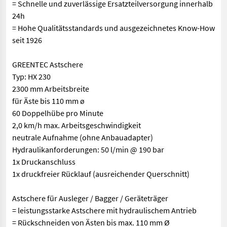
= Schnelle und zuverlässige Ersatzteilversorgung innerhalb
24h
= Hohe Qualitätsstandards und ausgezeichnetes Know-How
seit 1926
GREENTEC Astschere
Typ: HX 230
2300 mm Arbeitsbreite
für Äste bis 110 mm ø
60 Doppelhübe pro Minute
2,0 km/h max. Arbeitsgeschwindigkeit
neutrale Aufnahme (ohne Anbauadapter)
Hydraulikanforderungen: 50 l/min @ 190 bar
1x Druckanschluss
1x druckfreier Rücklauf (ausreichender Querschnitt)
Astschere für Ausleger / Bagger / Geräteträger
= leistungsstarke Astschere mit hydraulischem Antrieb
= Rückschneiden von Ästen bis max. 110 mm Ø