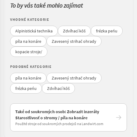
To by vás také mohlo zajímat
VHODNÉ KATEGORIE
Alpinistická technika
Zdvíhací kôš
frézka peńu
píla na konáre
Zavesený strihač ohrady
kopacie stroje/
PODOBNÉ KATEGORIE
píla na konáre
Zavesený strihač ohrady
frézka peńu
Zdvíhací kôš
Také od soukromých osob: Zobrazit inzeráty
Starostlivosť o stromy / píla na konáre
Použité stroje od soukromých prodejců na Landwirt.com