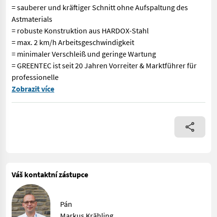
= sauberer und kräftiger Schnitt ohne Aufspaltung des
Astmaterials
= robuste Konstruktion aus HARDOX-Stahl
= max. 2 km/h Arbeitsgeschwindigkeit
= minimaler Verschleiß und geringe Wartung
= GREENTEC ist seit 20 Jahren Vorreiter & Marktführer für
professionelle
VOGT Profitechnik aus Schmallenberg – Ihr führender Anbieter
Zobrazit více
Váš kontaktní zástupce
Pán
Markus Krähling