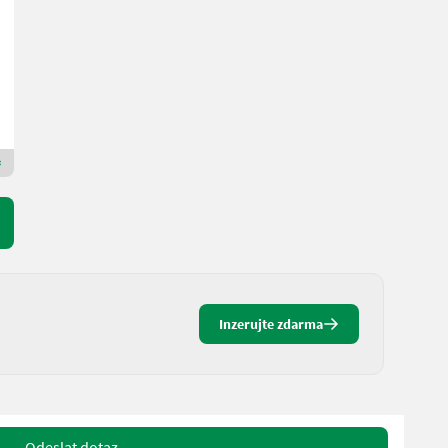
20 % s DPH
9.166,67 € netto
MAUCH Gesellschaft m.b.H. & Co.KG
5274 Horné Rakúsko
Prémiový zlatý prodejce
Inzerujte zdarma
Odeslat dotaz