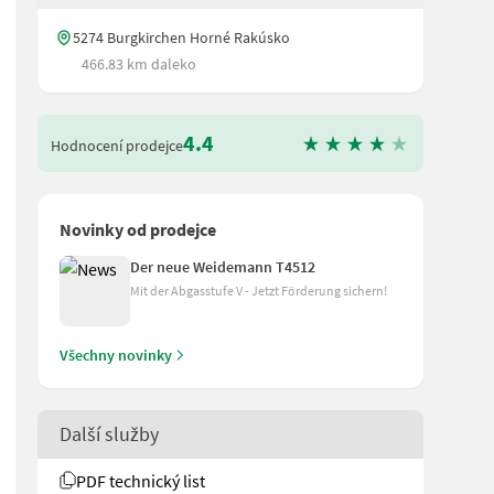
5274 Burgkirchen Horné Rakúsko
466.83 km daleko
4.4
Hodnocení prodejce
Novinky od prodejce
Der neue Weidemann T4512
Mit der Abgasstufe V - Jetzt Förderung sichern!
Všechny novinky
ht 1x Druck, 1x druckloser Rücklauf, 1x Leckölleitung 40 l/min be
Další služby
PDF technický list