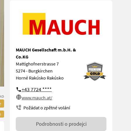
MAUCH Gesellschaft m.b.H. &
Co.KG
Mattighofnerstrasse 7
5274 - Burgkirchen
Horné Rakúsko Rakúsko
+43 7724 ****
ko
www.mauch.at/
e
Požádat o zpětné volání
e
Podrobnosti o prodejci