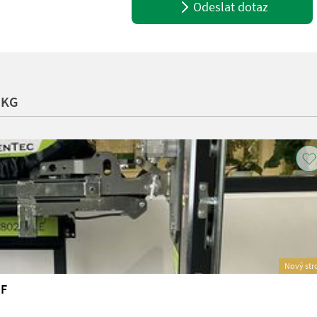
Odeslat dotaz
.KG
Nový str
UF