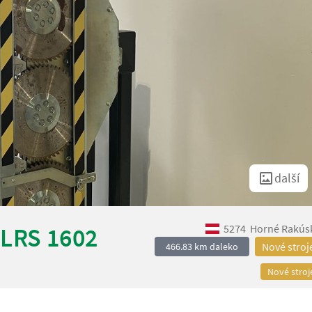
další
5274
Horné Rakús
 LRS 1602
Nové stroj
466.83 km daleko
Nové stroj