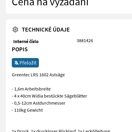
Cena na vyžádání
TECHNICKÉ ÚDAJE
3881426
Interné číslo
POPIS
Přeložit
Greentec LRS 1602 Astsäge
- 1,6m Arbeitsbreite
- 4 x 40cm Widia bestückte Sägeblätter
- 0,5-12cm Astdurchmesser
- 110kg Gewicht
1x Druck, 1x druckloser Rücklauf, 1x Leckölleitung