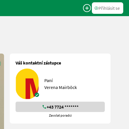
Přihlásit se
Váš kontaktní zástupce
Paní
Verena Mairböck
+43 7724 *******
Zavolat poradci