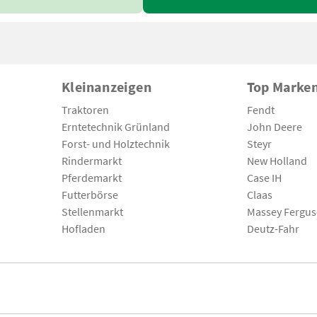
Kleinanzeigen
Top Marke
Traktoren
Fendt
Erntetechnik Grünland
John Deere
Forst- und Holztechnik
Steyr
Rindermarkt
New Holland
Pferdemarkt
Case IH
Futterbörse
Claas
Stellenmarkt
Massey Fergu
Hofladen
Deutz-Fahr