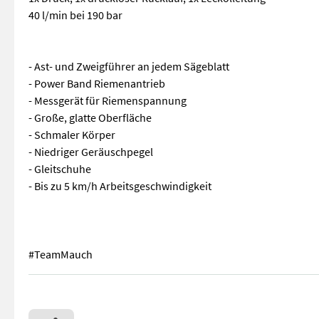
40 l/min bei 190 bar
- Ast- und Zweigführer an jedem Sägeblatt
- Power Band Riemenantrieb
- Messgerät für Riemenspannung
- Große, glatte Oberfläche
- Schmaler Körper
- Niedriger Geräuschpegel
- Gleitschuhe
- Bis zu 5 km/h Arbeitsgeschwindigkeit
#TeamMauch
Greentec LRS 1602 Astsäge - 1,6m Arbeitsbreite - 4 x 40cm W