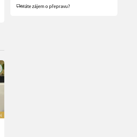
Máte zájem o přepravu?
oj
Greentec LRS 2002 Astsäge
11.000 €