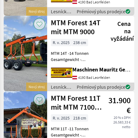
Abstützung - 1x
4190 Bad Leonfelden
zusätzliches Rungenpaar -
Lesnícke a
Prémiový plus prodejce
Nový stroj
Hydraulische Bremse auf
drevárske
MTM Forest 14T
einer Achse -
Cena
stroje /
MTM
mit MTM 9000
na
Forest
vyžádání
R. v. 2025
238 cm
MTM 14T -14 Tonnen
Gesamtgewicht -
Doppelrohrrahmen 2x
Maschinen Mauritz GesmbH
(200x100x8) - Flap down
Abstützung - 1x
4190 Bad Leonfelden
zusätzliches Rungenpaar -
Lesnícke a
Prémiový plus prodejce
Nový stroj
Hydraulische Bremse auf
drevárske
MTM Forest 11T
beiden Achsen
31.900
stroje /
MTM
mit MTM 7100
€
Forest
Kran
R. v. 2025
218 cm
20 % s DPH
26.583,33 €
netto
MTM 11T -11 Tonnen
Gesamtgewicht -