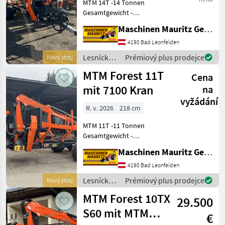
KATEGORII
MTM 14T -14 Tonnen
Gesamtgewicht -
MTM Forest
Doppelrohrrahmen 2x
Maschinen Mauritz GesmbH
(200x100x8) - Flap down
Abstützung - 1x
4190 Bad Leonfelden
Palms
zusätzliches Rungenpaar -
Lesnícke a
Prémiový plus prodejce
Nový stroj
Hydraulische Bremse auf
BMF
drevárske
MTM Forest 11T
beiden Achsen
Cena
stroje /
MTM
mit 7100 Kran
na
Binderberger
Forest
vyžádání
R. v. 2026
218 cm
Farmi
MTM 11T -11 Tonnen
Country
Gesamtgewicht -
Doppelrohrrahmen 2x
Maschinen Mauritz GesmbH
Zobrazit
(200x100x6) - Flap down
všech
Abstützung - 1x
4190 Bad Leonfelden
44
zusätzliches Rungenpaar -
Lesnícke a
Prémiový plus prodejce
Nový stroj
Hydraulische Bremse auf
drevárske
MODEL
MTM Forest 10TX
einer Achse -
29.500
stroje /
MTM
S60 mit MTM
€
Forest