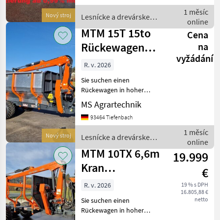
genau richtig. MTM-
1 měsíc
Nový stroj
Lesnícke a drevárske
Rückewägen sind die
online
stroje / MTM Forest
wahrscheinlich be
MTM 15T 15to
Cena
Rückewagen
na
vyžádání
9,8m Kran
R. v. 2026
Druckluft
Sie suchen einen
Astwanne
Rückewagen in hoher
Verarbeitungsqualität und
MS Agrartechnik
mit starken Hubkräften.
93464 Tiefenbach
Dann sind Sie bei MTM
genau richtig. MTM-
1 měsíc
Nový stroj
Lesnícke a drevárske
Rückewägen sind die
online
stroje / MTM Forest
wahrscheinlich be
MTM 10TX 6,6m
19.999
Kran
€
Rückewagen
R. v. 2026
19 % s DPH
16.805,88 €
netto
Sie suchen einen
Rückewagen in hoher