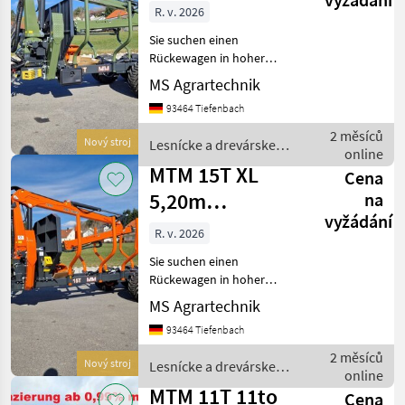
8,10m Kran
R. v. 2026
Kranwinde
Sie suchen einen
Eigenölverso
Rückewagen in hoher
Verarbeitungsqualität und
MS Agrartechnik
mit starken Hubkräften.
93464 Tiefenbach
Dann sind Sie bei MTM
genau richtig. MTM-
2 měsíců
Nový stroj
Lesnícke a drevárske
Rückewägen sind die
online
stroje / MTM Forest
wahrscheinlich be
MTM 15T XL
Cena
5,20m
na
vyžádání
Ladeflächelänge
R. v. 2026
15to
Sie suchen einen
Rückewagen 7,7
Rückewagen in hoher
Verarbeitungsqualität und
MS Agrartechnik
mit starken Hubkräften.
93464 Tiefenbach
Dann sind Sie bei MTM
genau richtig. MTM-
2 měsíců
Nový stroj
Lesnícke a drevárske
Rückewägen sind die
online
stroje / MTM Forest
wahrscheinlich be
MTM 11T 11to
Cena