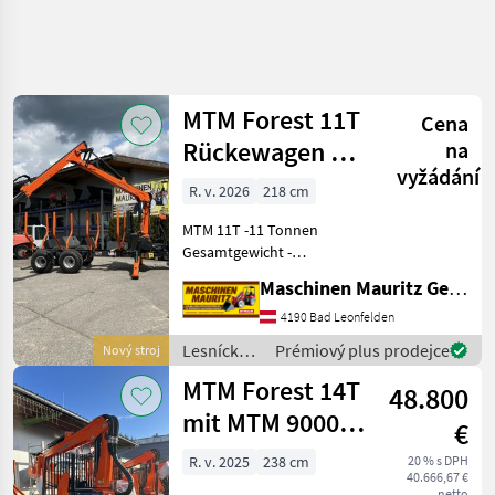
Zpřesnit
hledání
MTM Forest 11T
Cena
Kategorie
Země
Filtry
4
Rückewagen mit
na
vyžádání
MTM 7100
Zobrazit
R. v. 2026
218 cm
AKTUÁLNÍ
Obnovit
45
CESTA
výsledků
MTM 11T -11 Tonnen
lesnícka
Gesamtgewicht -
technika
Doppelrohrrahmen 2x
Maschinen Mauritz GesmbH
Lesnicke A
(200x100x6) - Flap down
Drevarske
Abstützung - 1x
4190 Bad Leonfelden
Stroje
zusätzliches Rungenpaar -
Lesnícke a
Prémiový plus prodejce
Nový stroj
Lesnicky
Hydraulische Bremse auf
drevárske
Privesny
MTM Forest 14T
einer Achse -
48.800
Voz
stroje /
MTM
mit MTM 9000
Mtm
€
Forest
Forest
Kran
R. v. 2025
238 cm
20 % s DPH
40.666,67 €
VYBRAT
netto