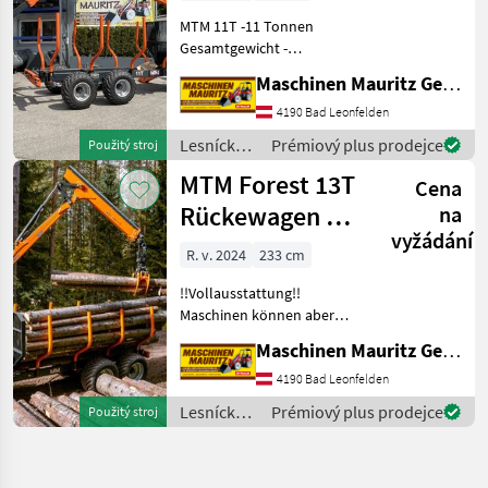
MTM 11T -11 Tonnen
Gesamtgewicht -
Doppelrohrrahmen 2x
Maschinen Mauritz GesmbH
(200x100x6) - Flap down
Abstützung - 1x
4190 Bad Leonfelden
zusätzliches Rungenpaar -
Lesnícke a
Prémiový plus prodejce
Použitý stroj
Hydraulische Bremse auf
drevárske
MTM Forest 13T
einer Achse -
Cena
stroje /
MTM
Rückewagen mit
na
Forest
vyžádání
MTM 8600
R. v. 2024
233 cm
Forstkran
!!Vollausstattung!!
Maschinen können aber
auch ganz individuell
Maschinen Mauritz GesmbH
zusammengestellt werden,
einfach unverbindlich
4190 Bad Leonfelden
Anfragen. Top Qualität aus
Lesnícke a
Prémiový plus prodejce
Použitý stroj
Estland. Überzeugen
drevárske
stroje /
MTM