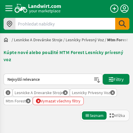
Prohledat nabídky
/
Lesnícke A Drevárske Stroje
/
Lesnícky Prívesný Voz
/
Mtm Forest
Kúpte nové alebo použité MTM Forest Lesnícky prívesný
voz
Takto se řadí nabídky na Landwirt.com
Filtry
x
x
x
Lesnicke A Drevarske Stroje
Lesnicky Privesny Voz
x
x
Mtm Forest
Vymazat všechny filtry
Seznam
Mřížka