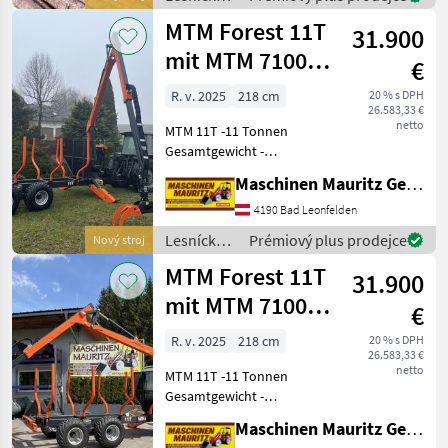
Druckluft oder hydraulische
drevárske
MTM Forest 11T
Bremse
31.900
stroje /
MTM
mit MTM 7100
€
Forest
Kran
R. v. 2025
218 cm
20 % s DPH
26.583,33 €
netto
MTM 11T -11 Tonnen
Gesamtgewicht -
Doppelrohrrahmen 2x
Maschinen Mauritz GesmbH
(200x100x6) - Flap down
Abstützung - 1x
4190 Bad Leonfelden
zusätzliches Rungenpaar -
Lesnícke a
Prémiový plus prodejce
Nový stroj
Hydraulische Bremse auf
drevárske
MTM Forest 11T
einer Achse -
31.900
stroje /
MTM
mit MTM 7100
€
Forest
Kran
R. v. 2025
218 cm
20 % s DPH
26.583,33 €
netto
MTM 11T -11 Tonnen
Gesamtgewicht -
Doppelrohrrahmen 2x
Maschinen Mauritz GesmbH
(200x100x6) - Flap down