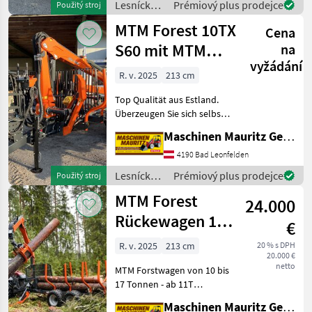
Lesnícke a
Prémiový plus prodejce
Použitý stroj
Untenanhängung mit
drevárske
MTM Forest 10TX
Scharmüll
Cena
stroje /
MTM
S60 mit MTM
na
Forest
vyžádání
7100 Kran
R. v. 2025
213 cm
Top Qualität aus Estland.
Überzeugen Sie sich selbst.
MTM 10TX -10 Tonnen
Maschinen Mauritz GesmbH
Gesamtgewicht -
Singelrahmen 160x160x10 -
4190 Bad Leonfelden
Flap down Abstützung - 1x
Lesnícke a
Prémiový plus prodejce
Použitý stroj
zusätzliches Run
drevárske
MTM Forest
24.000
stroje /
MTM
Rückewagen 10-
€
Forest
17 Tonnen, MTM
R. v. 2025
213 cm
20 % s DPH
20.000 €
6,6m-9m
netto
MTM Forstwagen von 10 bis
Forstkran
17 Tonnen - ab 11T
Doppelrahmen -
Maschinen Mauritz GesmbH
Knickdeichsel -