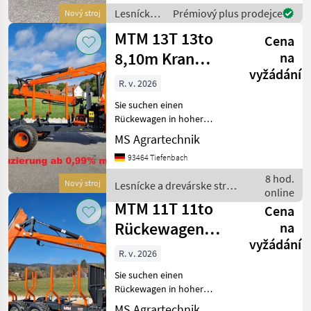
zusammengestellt werden,
Lesnícke a
Prémiový plus prodejce
Nový stroj
einfach unverbindlich
drevárske
MTM 13T 13to
Anfragen. Top
Cena
stroje /
MTM
8,10m Kran
na
Forest
vyžádání
Forwarder
R. v. 2026
Rungen
Sie suchen einen
Druckluft D
Rückewagen in hoher
Verarbeitungsqualität und
MS Agrartechnik
mit starken Hubkräften.
93464 Tiefenbach
Dann sind Sie bei MTM
genau richtig. MTM-
8 hod.
Nový stroj
Lesnícke a drevárske stroje
Rückewägen sind die
online
/ MTM Forest
wahrscheinlich be
MTM 11T 11to
Cena
Rückewagen
na
vyžádání
9,8m Kran
R. v. 2026
Druckluft
Sie suchen einen
Kranwind
Rückewagen in hoher
Verarbeitungsqualität und
MS Agrartechnik