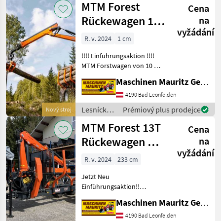
MTM Forest
Anfragen. Top Q
Cena
stroje /
MTM
Rückewagen 10 -
na
Forest
vyžádání
17 Tonnen, MTM
R. v. 2024
1 cm
7,1m - 9m
!!!! Einführungsaktion !!!!
Forstkr
MTM Forstwagen von 10 bis
17 Tonnen - ab 11T
Maschinen Mauritz GesmbH
Doppelrahmen -
Knickdeichsel -
4190 Bad Leonfelden
Pulverbeschichtung -
Lesnícke a
Prémiový plus prodejce
Nový stroj
optional Forwarderrungen -
drevárske
MTM Forest 13T
Druc
Cena
stroje /
MTM
Rückewagen mit
na
Forest
vyžádání
MTM 8600
R. v. 2024
233 cm
Forstkran
Jetzt Neu
Einführungsaktion!!
!!Vollausstattung!!
Maschinen Mauritz GesmbH
Maschinen können aber
auch ganz individuell
4190 Bad Leonfelden