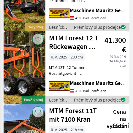
17 Tonnen - ab 11T
Doppelrahmen -
Maschinen Mauritz GesmbH
Knickdeichsel -
Pulverbeschichtung -
4190 Bad Leonfelden
optional Forwarderrungen -
Lesnícke a
Prémiový plus prodejce
Nový stroj
Druckluft oder hydraulische
drevárske
MTM Forest 12 T
Bremse
41.300
stroje /
MTM
Rückewagen mit
€
Forest
7300 Kran
R. v. 2025
233 cm
20 % s DPH
34.416,67 €
netto
MTM 12T -12 Tonnen
Gesamtgewicht -
Doppelrohrrahmen 2x
Maschinen Mauritz GesmbH
(200x100x8) - Flap down
Abstützung - 1x
4190 Bad Leonfelden
zusätzliches Rungenpaar -
Lesnícke a
Prémiový plus prodejce
Použitý stroj
Hydraulische Bremse auf
drevárske
MTM Forest 11T
beiden Achsen
Cena
stroje /
MTM
mit 7100 Kran
na
Forest
vyžádání
R. v. 2025
218 cm