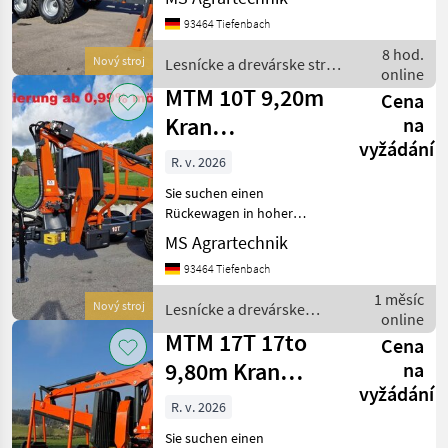
mit starken Hubkräften.
93464 Tiefenbach
Dann sind Sie bei MTM
genau richtig. MTM-
8 hod.
Nový stroj
Lesnícke a drevárske stroje
Rückewägen sind die
online
/ MTM Forest
wahrscheinlich be
MTM 10T 9,20m
Cena
Kran
na
vyžádání
Auflaufbremse
R. v. 2026
Hydraulische
Sie suchen einen
Bremse
Rückewagen in hoher
Verarbeitungsqualität und
MS Agrartechnik
mit starken Hubkräften.
93464 Tiefenbach
Dann sind Sie bei MTM
genau richtig. MTM-
1 měsíc
Nový stroj
Lesnícke a drevárske
Rückewägen sind die
online
stroje / MTM Forest
wahrscheinlich be
MTM 17T 17to
Cena
9,80m Kran
na
vyžádání
Forwarder
R. v. 2026
Rungen
Sie suchen einen