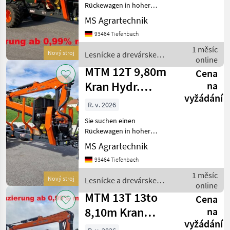
Druckluft D
Rückewagen in hoher
Verarbeitungsqualität und
MS Agrartechnik
mit starken Hubkräften.
93464 Tiefenbach
Dann sind Sie bei MTM
genau richtig. MTM-
1 měsíc
Nový stroj
Lesnícke a drevárske
Rückewägen sind die
online
stroje / MTM Forest
wahrscheinlich be
MTM 12T 9,80m
Cena
Kran Hydr.
na
vyžádání
Vorgesteuerte
R. v. 2026
Steuerung Rüc
Sie suchen einen
Rückewagen in hoher
Verarbeitungsqualität und
MS Agrartechnik
mit starken Hubkräften.
93464 Tiefenbach
Dann sind Sie bei MTM
genau richtig. MTM-
1 měsíc
Nový stroj
Lesnícke a drevárske
Rückewägen sind die
online
stroje / MTM Forest
wahrscheinlich be
MTM 13T 13to
Cena
8,10m Kran
na
vyžádání
Druckluft