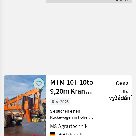
stroje / MTM Forest
wahrscheinlich be
MTM 10T 10to
Cena
9,20m Kran
na
vyžádání
Druckluft
R. v. 2026
Doppelrohrrahmen
Sie suchen einen
Rückewagen in hoher
Verarbeitungsqualität und
MS Agrartechnik
mit starken Hubkräften.
93464 Tiefenbach
Dann sind Sie bei MTM