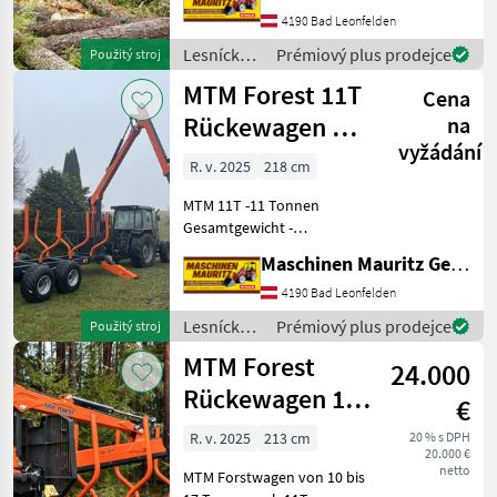
Pulverbeschichtung -
4190 Bad Leonfelden
optional Forwarderrungen -
Lesnícke a
Prémiový plus prodejce
Použitý stroj
Druckluft oder hydraulische
drevárske
MTM Forest 11T
Bremse
Cena
stroje /
MTM
Rückewagen mit
na
Forest
vyžádání
MTM 7100
R. v. 2025
218 cm
Vollausstattung
MTM 11T -11 Tonnen
Gesamtgewicht -
Doppelrohrrahmen 2x
Maschinen Mauritz GesmbH
(200x100x6) - Flap down
Abstützung - 1x
4190 Bad Leonfelden
zusätzliches Rungenpaar -
Lesnícke a
Prémiový plus prodejce
Použitý stroj
Hydraulische Bremse auf
drevárske
MTM Forest
einer Achse -
24.000
stroje /
MTM
Rückewagen 10-
€
Forest
17 Tonnen, MTM
R. v. 2025
213 cm
20 % s DPH
20.000 €
6,6m-9m
netto
MTM Forstwagen von 10 bis
Forstkran