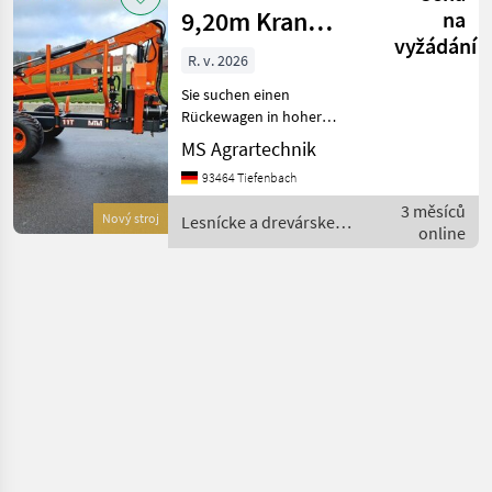
9,20m Kran
na
vyžádání
Druckluft
R. v. 2026
Doppelrohrrahmen
Sie suchen einen
Rückewagen in hoher
Verarbeitungsqualität und
MS Agrartechnik
mit starken Hubkräften.
93464 Tiefenbach
Dann sind Sie bei MTM
genau richtig. MTM-
3 měsíců
Nový stroj
Lesnícke a drevárske
Rückewägen sind die
online
stroje / MTM Forest
wahrscheinlich be