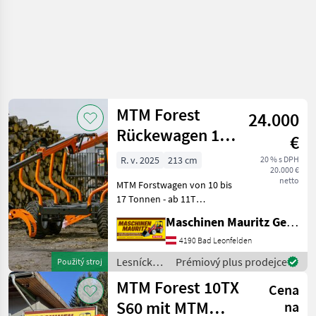
MTM Forest
24.000
Rückewagen 10-
€
17 Tonnen, MTM
R. v. 2025
213 cm
20 % s DPH
20.000 €
6,6m-9m
netto
MTM Forstwagen von 10 bis
Forstkran
17 Tonnen - ab 11T
Doppelrahmen -
Maschinen Mauritz GesmbH
Knickdeichsel -
Pulverbeschichtung -
4190 Bad Leonfelden
optional Forwarderrungen -
Lesnícke a
Prémiový plus prodejce
Použitý stroj
Druckluft oder hydraulische
drevárske
MTM Forest 10TX
Bremse
Cena
stroje /
MTM
S60 mit MTM
na