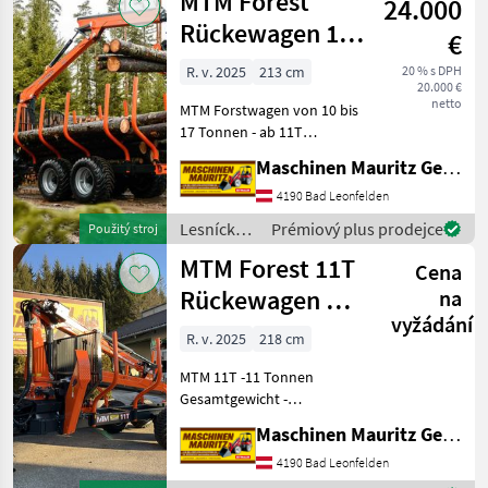
MTM Forest
24.000
stroje /
MTM
Rückewagen 10-
€
Forest
17 Tonnen, MTM
R. v. 2025
213 cm
20 % s DPH
20.000 €
6,6m-9m
netto
MTM Forstwagen von 10 bis
Forstkran
17 Tonnen - ab 11T
Doppelrahmen -
Maschinen Mauritz GesmbH
Knickdeichsel -
Pulverbeschichtung -
4190 Bad Leonfelden
optional Forwarderrungen -
Lesnícke a
Prémiový plus prodejce
Použitý stroj
Druckluft oder hydraulische
drevárske
MTM Forest 11T
Bremse
Cena
stroje /
MTM
Rückewagen mit
na
Forest
vyžádání
MTM 8600
R. v. 2025
218 cm
MTM 11T -11 Tonnen
Gesamtgewicht -
Doppelrohrrahmen 2x
Maschinen Mauritz GesmbH
(200x100x6) - Flap down
Abstützung - Hydraulische
4190 Bad Leonfelden
Bremse auf beiden Achsen -