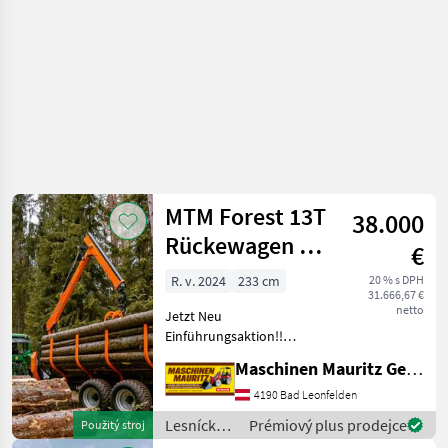
Forest
MTM Forest 13T
38.000
Rückewagen mit
€
MTM 8600
R. v. 2024
233 cm
20 % s DPH
31.666,67 €
Forstkran
netto
Jetzt Neu
Einführungsaktion!!
!!Vollausstattung!!
Maschinen Mauritz GesmbH
Maschinen können aber
auch ganz individuell
4190 Bad Leonfelden
zusammengestellt werden,
Lesnícke a
Prémiový plus prodejce
Použitý stroj
einfach unverbindlich
drevárske