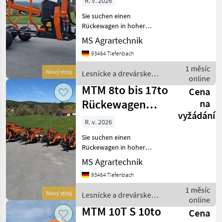
R. v. 2026
Doppelrohrrahmen
Sie suchen einen
Rückewagen in hoher
Verarbeitungsqualität und
MS Agrartechnik
mit starken Hubkräften.
93464 Tiefenbach
Dann sind Sie bei MTM
genau richtig. MTM-
1 měsíc
Nový stroj
Lesnícke a drevárske
Rückewägen sind die
online
stroje / MTM Forest
wahrscheinlich be
MTM 8to bis 17to
Cena
Rückewagen
na
vyžádání
6,60m bis 9,0m
R. v. 2026
Kräne Dru
Sie suchen einen
Rückewagen in hoher
Verarbeitungsqualität und
MS Agrartechnik
mit starken Hubkräften.
93464 Tiefenbach
Dann sind Sie bei MTM
genau richtig. MTM-
1 měsíc
Nový stroj
Lesnícke a drevárske
Rückewägen sind die
online
stroje / MTM Forest
wahrscheinlich be
MTM 10T S 10to
Cena