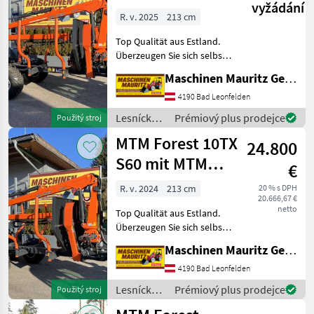
Forest
vyžádání
7100 Kran
R. v. 2025
213 cm
Top Qualität aus Estland.
Überzeugen Sie sich selbst.
MTM 10TX -10 Tonnen
Maschinen Mauritz GesmbH
Gesamtgewicht -
Singelrahmen 160x160x10 -
4190 Bad Leonfelden
Flap down Abstützung - 1x
Lesnícke a
Prémiový plus prodejce
Použitý stroj
zusätzliches Run
drevárske
MTM Forest 10TX
24.800
stroje /
MTM
S60 mit MTM
€
Forest
6600 Kran
R. v. 2024
213 cm
20 % s DPH
20.666,67 €
netto
Top Qualität aus Estland.
Überzeugen Sie sich selbst.
MTM 10TX -10 Tonnen
Maschinen Mauritz GesmbH
Gesamtgewicht -
Singelrahmen 160x160x10 -
4190 Bad Leonfelden
Flap down Abstützung - 1x
Lesnícke a
Prémiový plus prodejce
Použitý stroj
zusätzliches Run
drevárske