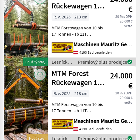
MTM
Rückewagen 10-
€
Forest
17 Tonnen, MTM
R. v. 2026
213 cm
20 % s DPH
20.000 €
6,6m-9m
netto
MTM Forstwagen von 10 bis
Forstkran
17 Tonnen - ab 11T
Doppelrahmen -
Maschinen Mauritz GesmbH
Knickdeichsel -
Pulverbeschichtung -
4190 Bad Leonfelden
optional Forwarderrungen -
Lesnícke a
Prémiový plus prodejce
Použitý stroj
Druckluft oder hydraulische
drevárske
MTM Forest
Bremse
24.000
stroje /
MTM
Rückewagen 10-
€
Forest
17 Tonnen, MTM
R. v. 2025
218 cm
20 % s DPH
20.000 €
6,6m-9m
netto
MTM Forstwagen von 10 bis
Forstkran
17 Tonnen - ab 11T
Doppelrahmen -
Maschinen Mauritz GesmbH
Knickdeichsel -
Pulverbeschichtung -
4190 Bad Leonfelden
optional Forwarderrungen -
Lesnícke a
Prémiový plus prodejce
Nový stroj