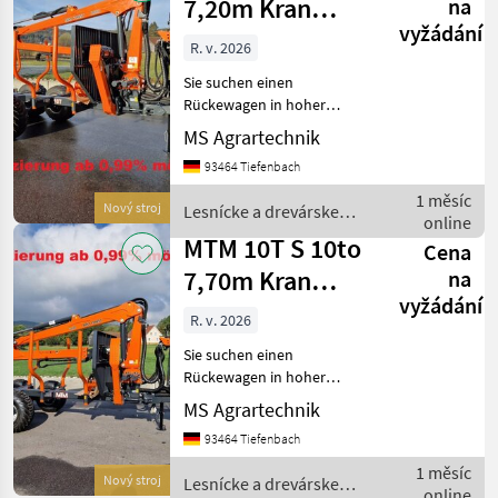
7,20m Kran
na
vyžádání
Druckluft
R. v. 2026
Zentralrohrrahme
Sie suchen einen
Rückewagen in hoher
Verarbeitungsqualität und
MS Agrartechnik
mit starken Hubkräften.
93464 Tiefenbach
Dann sind Sie bei MTM
genau richtig. MTM-
1 měsíc
Nový stroj
Lesnícke a drevárske
Rückewägen sind die
online
stroje / MTM Forest
wahrscheinlich be
MTM 10T S 10to
Cena
7,70m Kran
na
vyžádání
Druckluft
R. v. 2026
Zentralrohrrahme
Sie suchen einen
Rückewagen in hoher
Verarbeitungsqualität und
MS Agrartechnik
mit starken Hubkräften.
93464 Tiefenbach
Dann sind Sie bei MTM
genau richtig. MTM-
1 měsíc
Nový stroj
Lesnícke a drevárske
Rückewägen sind die
online