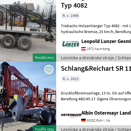
Typ 4082
R. v. 1996
Triebachs Holzanhänger Typ 4082 - mit Unt
hydraulische Bremse, 25 km/h, Bereifung 400/60x15, 5; Rahmen
ausziehbar, 2-Rad Naben
Leopold Lunzer Ges
2572 Kaumberg
Lesnícke a drevárske stroje / Schla
Použitý stroj
Schlang&Reichart SR 11
R. v. 2023
Druckluftbremsanlage, 13 to. GG auf öffentlichen Straßen, 25 km/h.
Bereifung 480/45-17. Eigene Ölversorgung. Ladekaran 4282, Reichw
7, 96 mtr. Hubmoment netto 4
Albin Ostermayr Land
93352 Rohr i. Nb
Lesnícke a drevárske stroje / Schla
Použitý stroj