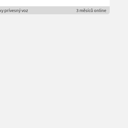
ky prívesný voz
3 měsíců online