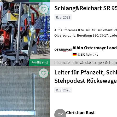
Schlang&Reichart SR 95
R. v. 2023
Auflaufbremse 8 to. zul. GG auf öffentlichen Straßen
Ölversorgung, Bereifung 380/55-17. Ladekran 4267, Reichweite 6, 37
mtr. Lastmoment netto 40, 5
Albin Ostermayr Land
93352 Rohr i. Nb
Lesnícke a drevárske stroje / Schla
Použitý stroj
Leiter für Pfanzelt, Sch
Stehpodest Rückewage
R. v. 2025
Christian Kast