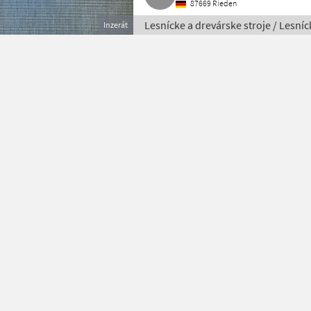
87669 Rieden
Lesnícke a drevárske stroje / Lesníc
Inzerát