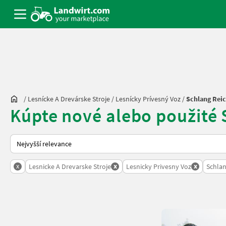
/
Lesnícke A Drevárske Stroje
/
Lesnícky Prívesný Voz
/
Schlang Reic
Kúpte nové alebo použité 
Takto se řadí nabídky na Landwirt.com
x
x
x
Lesnicke A Drevarske Stroje
Lesnicky Privesny Voz
Schlan