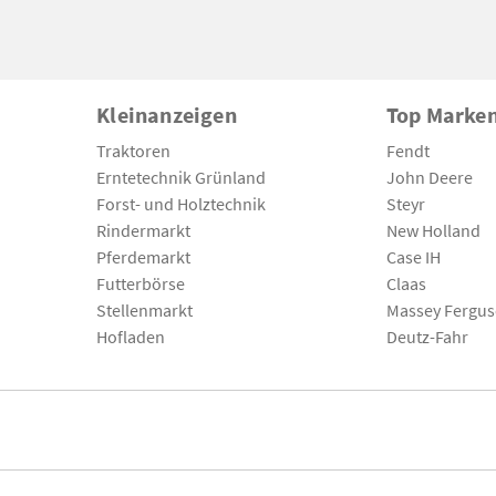
Kleinanzeigen
Top Marke
Traktoren
Fendt
Erntetechnik Grünland
John Deere
Forst- und Holztechnik
Steyr
Rindermarkt
New Holland
Pferdemarkt
Case IH
Futterbörse
Claas
Stellenmarkt
Massey Fergu
Hofladen
Deutz-Fahr