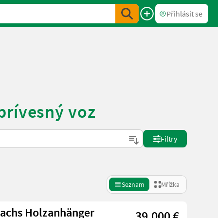
Přihlásit se
prívesný voz
Filtry
Seznam
Mřížka
bachs Holzanhänger
39.000 €