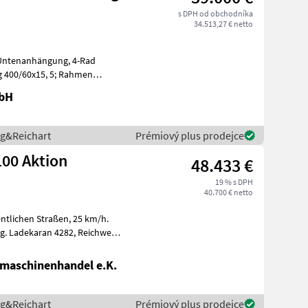
s DPH od obchodníka
34.513,27 € netto
enanhängung, 4-Rad
antrieb, 6 Rungenpaar
mbH
ng&Reichart
Prémiový plus prodejce
00 Aktion
48.433 €
19 % s DPH
40.700 € netto
eite
maschinenhandel e.K.
ng&Reichart
Prémiový plus prodejce