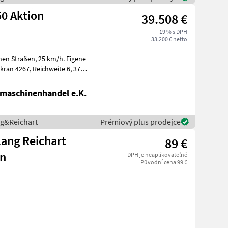
0 Aktion
39.508 €
19 % s DPH
33.200 € netto
, 25 km/h. Eigene
maschinenhandel e.K.
ng&Reichart
Prémiový plus prodejce
lang Reichart
89 €
n
DPH je neaplikovateľné
Původní cena 99 €