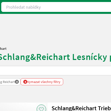
Prohledat nabídky
hart
Schlang&Reichart Lesnícky 
x
x
g Reichart
Vymazat všechny filtry
Schlang&Reichart Trie