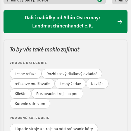
Prémiový plus prodejce
Prémiový
Další nabídky od Albin Ostermayr
Landmaschinenhandel e.K.
To by vás také mohlo zajímat
VHODNÉ KATEGORIE
Lesné reťaze
Rozhlasový dialkový ovládač
reťazové mulčovače
Lesný žeriav
Naviják
Kliešte
Frézovacie stroje na pne
Kúrenie s drevom
PODOBNÉ KATEGORIE
Lúpacie stroje a stroje na odstraňovanie kôry