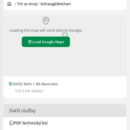
/
Trh se stroji
/
Schlang&Reichart
Loading the map will send data to Google.
Load Google Maps
93352 Rohr i. Nb Bavorsko
572.3 km daleko
Další služby
PDF technický list