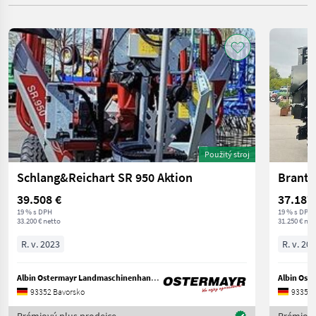
Použitý stroj
Schlang&Reichart SR 950 Aktion
Brantn
39.508 €
37.187
19 % s DPH
19 % s DPH
33.200 € netto
31.250 € net
R. v. 2023
R. v. 20
Albin Ostermayr Landmaschinenhandel e.K.
93352 Bavorsko
93352 