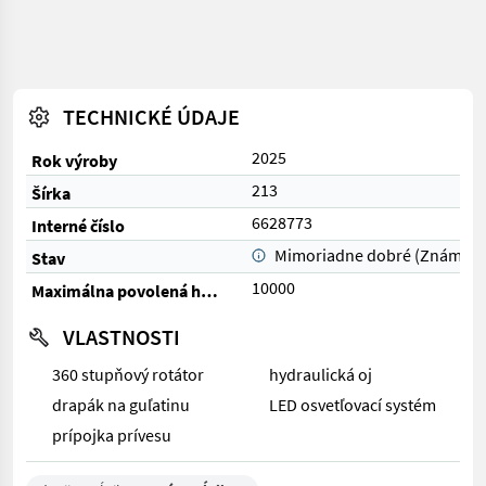
TECHNICKÉ ÚDAJE
2025
Rok výroby
213
Šírka
6628773
Interné číslo
Mimoriadne dobré (Známka 
Stav
10000
Maximálna povolená hmotnosť (kg)
VLASTNOSTI
360 stupňový rotátor
hydraulická oj
drapák na guľatinu
LED osvetľovací systém
prípojka prívesu