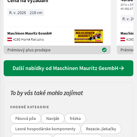
Cena na vyžádání
20 % s DPH
40.666,67 € 
R. v. 2026
218 cm
R. v. 20
Maschinen Mauritz GesmbH
Maschine
4190 Horné Rakúsko
4190 H
Prémiový plus prodejce
Prémiový
Další nabídky od Maschinen Mauritz GesmbH
To by vás také mohlo zajímat
VHODNÉ KATEGORIE
Pásová píla
Naviják
frézka
Lesné hospodárske komponenty
Rezacie-,Sekačky