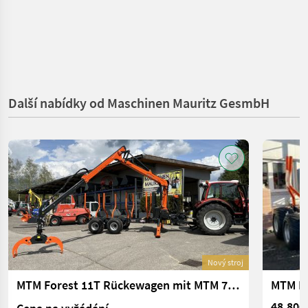
Další nabídky od Maschinen Mauritz GesmbH
Nový stroj
MTM Forest 11T Rückewagen mit MTM 7100
MTM Fo
48.800