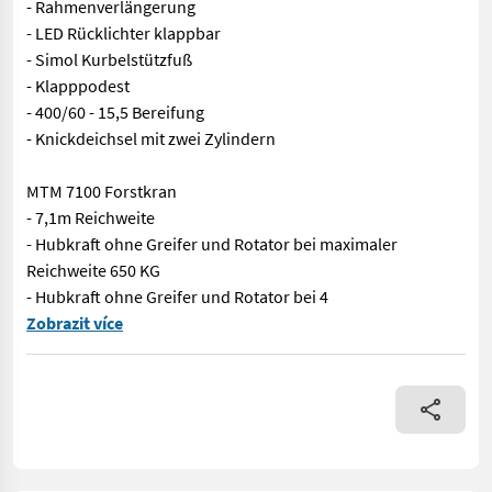
- Rahmenverlängerung
- LED Rücklichter klappbar
- Simol Kurbelstützfuß
- Klapppodest
- 400/60 - 15,5 Bereifung
- Knickdeichsel mit zwei Zylindern
MTM 7100 Forstkran
- 7,1m Reichweite
- Hubkraft ohne Greifer und Rotator bei maximaler
Reichweite 650 KG
- Hubkraft ohne Greifer und Rotator bei 4
Top Qualität aus Estland. Überzeugen Sie sich selbst. MTM 10T
Zobrazit více