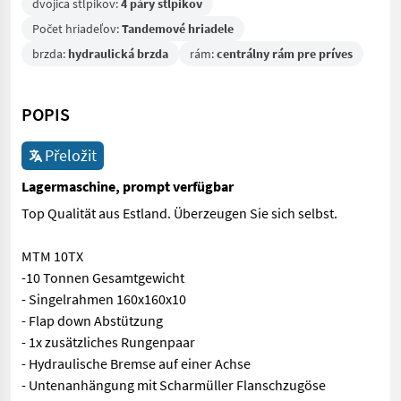
dvojica stĺpikov:
4 páry stĺpikov
Počet hriadeľov:
Tandemové hriadele
brzda:
hydraulická brzda
rám:
centrálny rám pre príves
POPIS
Přeložit
Lagermaschine, prompt verfügbar
Top Qualität aus Estland. Überzeugen Sie sich selbst.
MTM 10TX
-10 Tonnen Gesamtgewicht
- Singelrahmen 160x160x10
- Flap down Abstützung
- 1x zusätzliches Rungenpaar
- Hydraulische Bremse auf einer Achse
- Untenanhängung mit Scharmüller Flanschzugöse