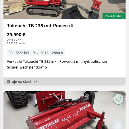
Použitý stroj
Takeuchi TB 235 mit Powertilt
39.990 €
20 % s DPH
33.325 € netto
30 kS/22 kW
R. v. 2012
2880 h
Verkaufe Takeuchi TB 235 inkl. Powertilt mit hydraulischen
Schnellwechsler (komp
Stroje na stavbu /