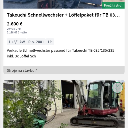
Použitý stroj
Takeuchi Schnellwechsler + Löffelpaket für TB 035/135/235
2.600 €
20 % s DPH
2.166,67 € netto
1 kS/1 kW
R. v. 2001
1 h
Verkaufe Schnellwechsler passend für Takeuchi TB 035/135/235
inkl. 3x Löffel Sch
Stroje na stavbu /