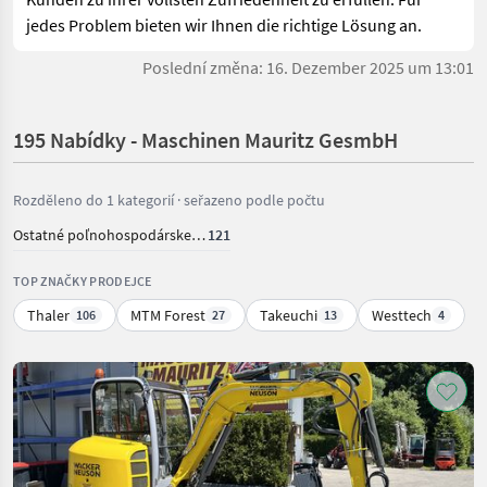
jedes Problem bieten wir Ihnen die richtige Lösung an.
Poslední změna: 16. Dezember 2025 um 13:01
195 Nabídky - Maschinen Mauritz GesmbH
Rozděleno do 1 kategorií · seřazeno podle počtu
Ostatné poľnohospodárske silové stroje
121
TOP ZNAČKY PRODEJCE
Thaler
MTM Forest
Takeuchi
Westtech
106
27
13
4