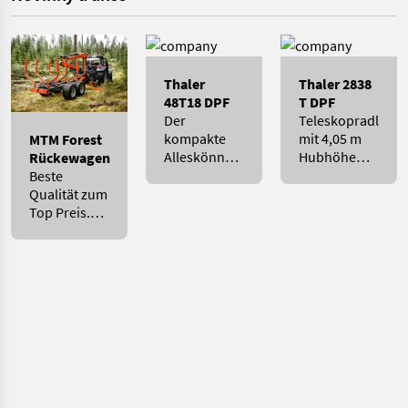
Thaler
Thaler 2838
48T18 DPF
T DPF
Der
Teleskopradlader
kompakte
mit 4,05 m
MTM Forest
Alleskönner
Hubhöhe
Rückewagen
für Land -
und Top
Beste
und
Standsicherheit
Qualität zum
Forstwirtschaft
Top Preis.
!!
Jetzt
anfragen.