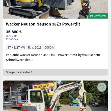
Použitý stroj
Wacker Neuson Neuson 38Z3 Powertilt
35.880 €
20 % s DPH
29.900 € netto
37 kS/27 kW
R. v. 2013
5080 h
Verkaufe Wacker Neuson 38Z3 inkl. Powertilt mit hydraulischem
Schnellwechsler, 1
Stroje na stavbu /