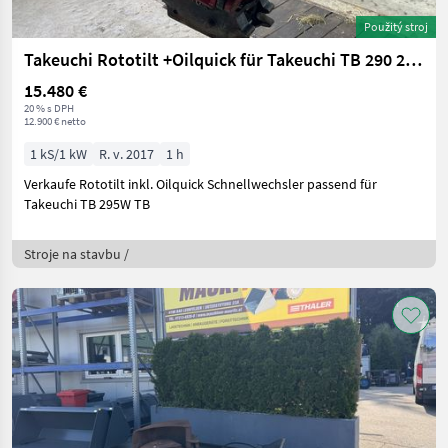
Použitý stroj
Takeuchi Rototilt +Oilquick für Takeuchi TB 290 295W 175
15.480 €
20 % s DPH
12.900 € netto
1 kS/1 kW
R. v. 2017
1 h
Verkaufe Rototilt inkl. Oilquick Schnellwechsler passend für
Takeuchi TB 295W TB
Stroje na stavbu /