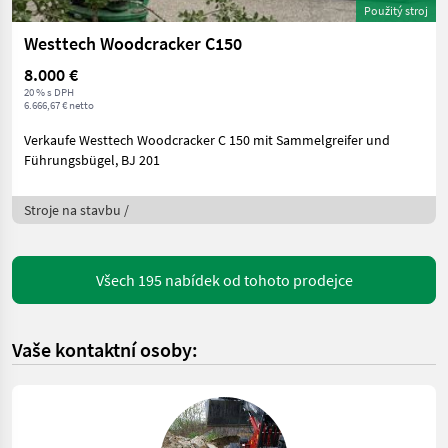
Použitý stroj
Westtech Woodcracker C150
8.000 €
20 % s DPH
6.666,67 € netto
Verkaufe Westtech Woodcracker C 150 mit Sammelgreifer und
Führungsbügel, BJ 201
Stroje na stavbu /
Všech 195 nabídek od tohoto prodejce
Vaše kontaktní osoby: