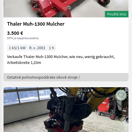
Použitý stroj
Thaler Muh-1300 Mulcher
3.500 €
DPH je neaplikovateľné
1 kS/1 kW
R. v. 2001
1 h
Verkaufe Thaler Muh-1300 Mulcher, wie neu, wenig gebraucht,
Arbeitsbreite 1,33m
Ostatné poľnohospodárske silové stroje /