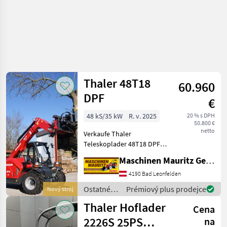
Thaler 48T18
60.960
DPF
€
48 kS/35 kW
R. v. 2025
20 % s DPH
50.800 €
netto
Verkaufe Thaler
Teleskoplader 48T18 DPF
einer Hubhöhe von 4900
Maschinen Mauritz GesmbH
mm Hubkraft von 2, 5 to
besonders wendig durch
4190 Bad Leonfelden
die 4 Rad-Lenkung (gegen
Ostatné
Prémiový plus prodejce
Nový stroj
Aufpreis auch mit Vord
poľnohospodárske
Thaler Hoflader
Cena
silové
stroje /
2226S 25PS
na