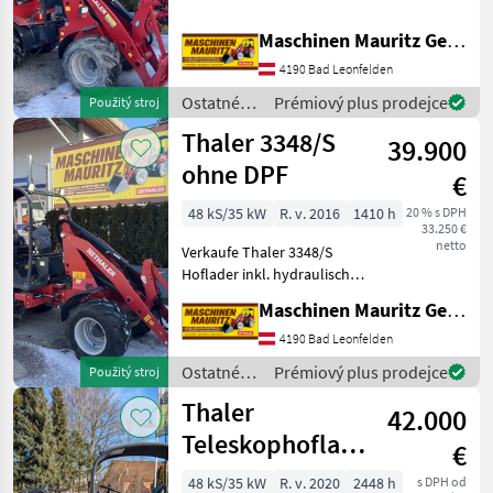
Werkzeugverriegelung, 4
Zylinder Perkins Motor
Maschinen Mauritz GesmbH
ohne Partikelfilter,
4190 Bad Leonfelden
Breitreifen , Schnellgang,
Hydrostatischer Fahran
Ostatné
Prémiový plus prodejce
Použitý stroj
poľnohospodárske
Thaler 3348/S
39.900
silové
stroje /
ohne DPF
€
Thaler
48 kS/35 kW
R. v. 2016
1410 h
20 % s DPH
33.250 €
netto
Verkaufe Thaler 3348/S
Hoflader inkl. hydraulischer
Euro
Maschinen Mauritz GesmbH
Werkzeugverriegelung, 4
Zylinder Yanmar Motor
4190 Bad Leonfelden
ohne Partikelfilter,
Ostatné
Prémiový plus prodejce
Použitý stroj
Breitreifen, Schnellgang,
poľnohospodárske
Thaler
Hydrostatischer
42.000
silové
stroje /
Teleskophoflader
€
Thaler
3448 T
48 kS/35 kW
R. v. 2020
2448 h
s DPH od