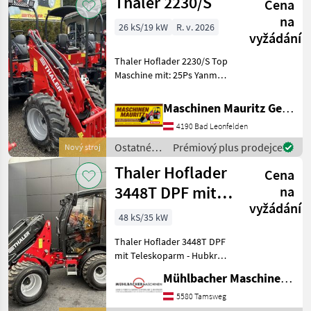
Thaler 2230/S
Cena
silové
stroje /
na
26 kS/19 kW
R. v. 2026
Thaler
vyžádání
Thaler Hoflader 2230/S Top
Maschine mit: 25Ps Yanmar
Motor zur Erfüllung der EU
Abgasstufe V ohne
Maschinen Mauritz GesmbH
Partikelfilter!!! Hydrostat
4190 Bad Leonfelden
von Bosch- Rexroth 2
Fahrst
Ostatné
Prémiový plus prodejce
Nový stroj
poľnohospodárske
Thaler Hoflader
Cena
silové
stroje /
3448T DPF mit
na
Thaler
vyžádání
Kabine,
48 kS/35 kW
Teleskoparm
Thaler Hoflader 3448T DPF
48PS
mit Teleskoparm - Hubkraft
2.500kg - Kipplast Schaufel
Mühlbacher Maschinen GmbH
(Maschine gerade)
eingefahren: 2.280kg -
5580 Tamsweg
Kipplast Schaufel (Maschine