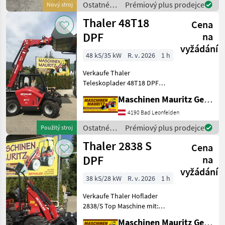
Ostatné
Prémiový plus prodejce
Nový stroj
gerade) a
poľnohospodárske
Thaler 48T18
Cena
silové
stroje /
DPF
na
Thaler
vyžádání
48 kS/35 kW
R. v. 2026
1 h
Verkaufe Thaler
Teleskoplader 48T18 DPF
einer Hubhöhe von 4900
Maschinen Mauritz GesmbH
mm Hubkraft von 2, 5 to
besonders wendig durch
4190 Bad Leonfelden
die 4 Rad-Lenkung (gegen
Ostatné
Prémiový plus prodejce
Použitý stroj
Aufpreis auch mit Vord
poľnohospodárske
Thaler 2838 S
Cena
silové
stroje /
DPF
na
Thaler
vyžádání
38 kS/28 kW
R. v. 2026
1 h
Verkaufe Thaler Hoflader
2838/S Top Maschine mit:
Hydrostat von Bosch-
Maschinen Mauritz GesmbH