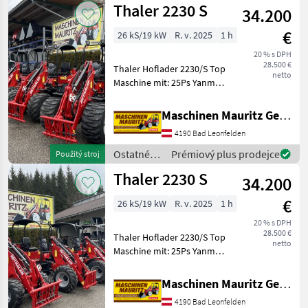
Thaler 2230 S
34.200
silové
stroje /
€
26 kS/19 kW
R. v. 2025
1 h
Thaler
20 % s DPH
28.500 €
Thaler Hoflader 2230/S Top
netto
Maschine mit: 25Ps Yanmar
Motor zur Erfüllung der EU
Abgasstufe V ohne
Maschinen Mauritz GesmbH
Partikelfilter!!! Hydrostat
4190 Bad Leonfelden
von Bosch- Rexroth 2
Fahrst
Ostatné
Prémiový plus prodejce
Použitý stroj
poľnohospodárske
Thaler 2230 S
34.200
silové
stroje /
€
26 kS/19 kW
R. v. 2025
1 h
Thaler
20 % s DPH
28.500 €
Thaler Hoflader 2230/S Top
netto
Maschine mit: 25Ps Yanmar
Motor zur Erfüllung der EU
Abgasstufe V ohne
Maschinen Mauritz GesmbH
Partikelfilter!!! Hydrostat
4190 Bad Leonfelden
von Bosch- Rexroth 2