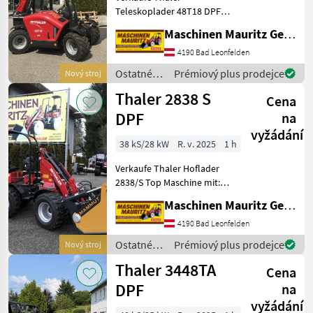
Teleskoplader 48T18 DPF
einer Hubhöhe von 4900
Maschinen Mauritz GesmbH
mm Hubkraft von 2, 5 to
besonders wendig durch
4190 Bad Leonfelden
die 4 Rad-Lenkung (gegen
Ostatné
Prémiový plus prodejce
Nový stroj
Aufpreis auch mit Vord
poľnohospodárske
Thaler 2838 S
Cena
silové
stroje /
DPF
na
Thaler
vyžádání
38 kS/28 kW
R. v. 2025
1 h
Verkaufe Thaler Hoflader
2838/S Top Maschine mit:
Hydrostat von Bosch-
Maschinen Mauritz GesmbH
Rexroth 38 Ps Yanmar
Motor mit Partikelfilter
4190 Bad Leonfelden
Stufe V 2 Fahrstufen-
Ostatné
Prémiový plus prodejce
Nový stroj
schaltbar am Joys
poľnohospodárske
Thaler 3448TA
Cena
silové
stroje /
DPF
na
Thaler
vyžádání