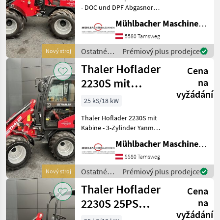
- DOC und DPF Abgasnorm
Stufe V - 4-Zylinder Yanmar
Mühlbacher Maschinen GmbH
Dieselmotor, wassergekühlt
28, 2kW/38PS bei
5580 Tamsweg
3.000U/min - 0-18km/h -
Ostatné
Prémiový plus prodejce
Nový stroj
hydrostatisc
poľnohospodárske
Thaler Hoflader
Cena
silové
stroje /
2230S mit
na
Thaler
vyžádání
Kabine 25PS
25 kS/18 kW
1.500kg
Thaler Hoflader 2230S mit
Hubkraft
Kabine - 3-Zylinder Yanmar
Motor, wassergekühlt - 18,
Mühlbacher Maschinen GmbH
9kW/25PS bei 2.800 U/min -
0-16km/h - hydrostatischer
5580 Tamsweg
Allradantrieb mit automot
Ostatné
Prémiový plus prodejce
Nový stroj
poľnohospodárske
Thaler Hoflader
Cena
silové
stroje /
2230S 25PS
na
Thaler
vyžádání
Hubkraft