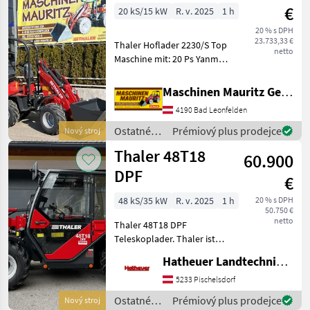
stroje /
€
20 kS/15 kW
R. v. 2025
1 h
Thaler
20 % s DPH
23.733,33 €
Thaler Hoflader 2230/S Top
netto
Maschine mit: 20 Ps Yanmar
Motor zur Erfüllung der EU
Abgasstufe V ohne
Maschinen Mauritz GesmbH
Partikelfilter!!! Hydrostat
4190 Bad Leonfelden
von Bosch- Rexroth Ölkühle
Ostatné
Prémiový plus prodejce
Nový stroj
poľnohospodárske
Thaler 48T18
60.900
silové
stroje /
DPF
€
Thaler
48 kS/35 kW
R. v. 2025
1 h
20 % s DPH
50.750 €
netto
Thaler 48T18 DPF
Teleskoplader. Thaler ist
bekannt für eine sehr
Hatheuer Landtechnik GmbH & Co.KG.
starke und robuste
Bauweise !! Überladehöhe:
5233 Pischelsdorf
4, 8m Hubkraft: 2500kg
Ostatné
Prémiový plus prodejce
Nový stroj
Kipplast Palettengabel: 1