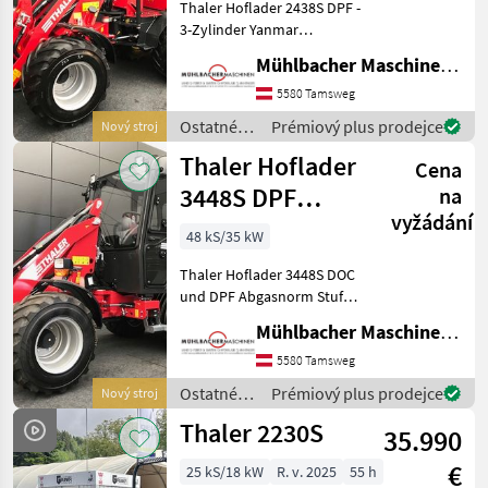
Thaler Hoflader 2438S DPF -
3-Zylinder Yanmar
Dieselmotor - 38PS -
Mühlbacher Maschinen GmbH
1642ccm³ Hubraum -
Wasserkühler, Ölkühler -
5580 Tamsweg
Geschwindigkeit ca. 18km/h
Ostatné
Prémiový plus prodejce
Nový stroj
(2-stufig) - Hydr
poľnohospodárske
Thaler Hoflader
Cena
silové
stroje /
3448S DPF
na
Thaler
vyžádání
Kabine 48PS
48 kS/35 kW
2.900kg
Thaler Hoflader 3448S DOC
Hubkraft
und DPF Abgasnorm Stufe
V - 4-Zylinder Yanmar
Mühlbacher Maschinen GmbH
Dieselmotor,
wassergekühlt, 48 PS bei
5580 Tamsweg
3000 U/min, 0-20km/h -
Ostatné
Prémiový plus prodejce
Nový stroj
hydrostatischer Allradantri
poľnohospodárske
Thaler 2230S
35.990
silové
stroje /
€
25 kS/18 kW
R. v. 2025
55 h
Thaler