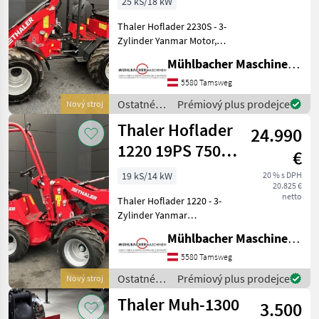
25 kS/18 kW
1.500kg
Thaler Hoflader 2230S - 3-
Zylinder Yanmar Motor,
wassergekühlt - 18,
Mühlbacher Maschinen GmbH
9kW/25PS bei 2.800 U/min -
0-16km/h - hydrostatischer
5580 Tamsweg
Allradantrieb mit
Ostatné
Prémiový plus prodejce
Nový stroj
automotiver Steueru
poľnohospodárske
Thaler Hoflader
24.990
silové
stroje /
1220 19PS 750kg
€
Thaler
Hubkraft
19 kS/14 kW
20 % s DPH
20.825 €
netto
Thaler Hoflader 1220 - 3-
Zylinder Yanmar
Dieselmotor -
Mühlbacher Maschinen GmbH
wassergekühlt, 14,
6kW/19PS 3.000 U/min - 0-
5580 Tamsweg
16km/h - hydrostatischer
Ostatné
Prémiový plus prodejce
Nový stroj
Fahrantrieb mit
poľnohospodárske
Thaler Muh-1300
automotiver Steuerun
3.500
silové