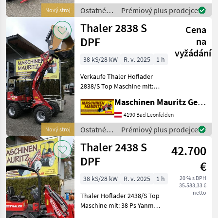
Fahrst
Ostatné
Prémiový plus prodejce
Nový stroj
poľnohospodárske
Thaler 2838 S
Cena
silové
stroje /
DPF
na
Thaler
vyžádání
38 kS/28 kW
R. v. 2025
1 h
Verkaufe Thaler Hoflader
2838/S Top Maschine mit:
Hydrostat von Bosch-
Maschinen Mauritz GesmbH
Rexroth 38 Ps Yanmar
Motor mit Partikelfilter
4190 Bad Leonfelden
Stufe V 2 Fahrstufen-
Ostatné
Prémiový plus prodejce
Nový stroj
schaltbar am Joys
poľnohospodárske
Thaler 2438 S
42.700
silové
stroje /
DPF
€
Thaler
38 kS/28 kW
R. v. 2025
1 h
20 % s DPH
35.583,33 €
netto
Thaler Hoflader 2438/S Top
Maschine mit: 38 Ps Yanmar
Motor zur Erfüllung der EU