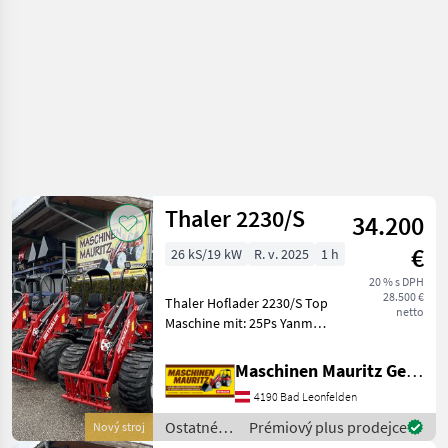
Thaler
Thaler 2230/S
34.200
€
26 kS/19 kW
R. v. 2025
1 h
20 % s DPH
28.500 €
Thaler Hoflader 2230/S Top
netto
Maschine mit: 25Ps Yanmar
Motor zur Erfüllung der EU
Abgasstufe V ohne
Maschinen Mauritz GesmbH
Partikelfilter!!! Hydrostat
4190 Bad Leonfelden
von Bosch- Rexroth 2
Fahrst
Ostatné
Prémiový plus prodejce
Nový stroj
poľnohospodárske