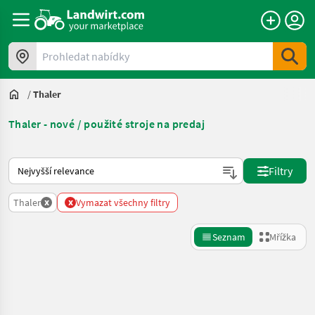
Prohledat nabídky
/
Thaler
Thaler - nové / použité stroje na predaj
Takto se řadí nabídky na Landwirt.com
Filtry
x
x
Thaler
Vymazat všechny filtry
Seznam
Mřížka
Zpřesnit