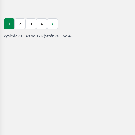
poľnohospodárske
silové
stroje /
Thaler
1
2
3
4
Výsledek
1
-
48
od
176
(Stránka 1 od 4)