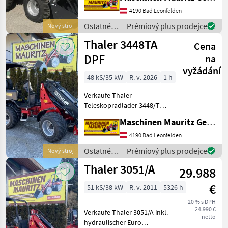
Rexroth 38 Ps Yanmar
Motor mit Partikelfilter
4190 Bad Leonfelden
Stufe V 2 Fahrstufen-
Ostatné
Prémiový plus prodejce
Nový stroj
schaltbar am Joys
poľnohospodárske
Thaler 3448TA
Cena
silové
stroje /
DPF
na
Thaler
vyžádání
48 kS/35 kW
R. v. 2026
1 h
Verkaufe Thaler
Teleskopradlader 3448/TA
DPF einer Hubhöhe von
Maschinen Mauritz GesmbH
4050 mm Hubkraft von
2500 kg enorme
4190 Bad Leonfelden
Standsicherheit durch eine
Ostatné
Prémiový plus prodejce
Nový stroj
Pendelachse hinten starkes
poľnohospodárske
Thaler 3051/A
29.988
silové
stroje /
€
51 kS/38 kW
R. v. 2011
5326 h
Thaler
20 % s DPH
24.990 €
Verkaufe Thaler 3051/A inkl.
netto
hydraulischer Euro