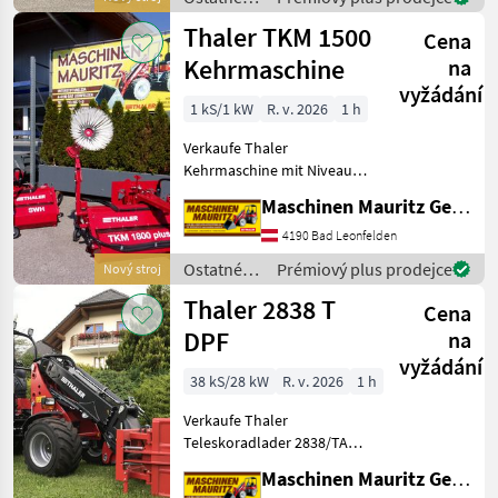
Pendelachse hinten starkes
poľnohospodárske
Thaler TKM 1500
Cena
silové
stroje /
Kehrmaschine
na
Thaler
vyžádání
1 kS/1 kW
R. v. 2026
1 h
Verkaufe Thaler
Kehrmaschine mit Niveau-
und Pendelausgleich Das
Maschinen Mauritz GesmbH
Ausrüsten der
Kehrmaschine mit einem
4190 Bad Leonfelden
hydraulisch angetriebenen
Ostatné
Prémiový plus prodejce
Nový stroj
Seitenbesen oder eine
poľnohospodárske
Thaler 2838 T
Sammelwanne
Cena
silové
stroje /
DPF
na
Thaler
vyžádání
38 kS/28 kW
R. v. 2026
1 h
Verkaufe Thaler
Teleskoradlader 2838/TA
DPF einer Hubhöhe von
Maschinen Mauritz GesmbH
4050 mm Hubkraft 2000 KG