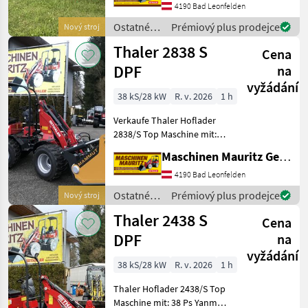
starkes Drehgelenk
4190 Bad Leonfelden
Teleskopausschub und
Ostatné
Prémiový plus prodejce
Nový stroj
Zusatzhydraulik am Joystic
poľnohospodárske
Thaler 2838 S
Cena
silové
stroje /
DPF
na
Thaler
vyžádání
38 kS/28 kW
R. v. 2026
1 h
Verkaufe Thaler Hoflader
2838/S Top Maschine mit:
Hydrostat von Bosch-
Maschinen Mauritz GesmbH
Rexroth 38 Ps Yanmar
Motor mit Partikelfilter
4190 Bad Leonfelden
Stufe V 2 Fahrstufen-
Ostatné
Prémiový plus prodejce
Nový stroj
schaltbar am Joys
poľnohospodárske
Thaler 2438 S
Cena
silové
stroje /
DPF
na
Thaler
vyžádání
38 kS/28 kW
R. v. 2026
1 h
Thaler Hoflader 2438/S Top
Maschine mit: 38 Ps Yanmar