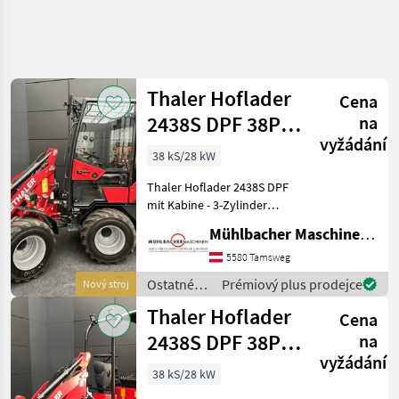
Thaler Hoflader
Cena
2438S DPF 38PS
na
vyžádání
mit Kabine
38 kS/28 kW
1.600kg Hub
Thaler Hoflader 2438S DPF
mit Kabine - 3-Zylinder
Yanmar Motor 38PS - 0-
Mühlbacher Maschinen GmbH
18km/h - hydrostatischer
Allradantrieb mit
5580 Tamsweg
automotiver Steuerung
Ostatné
Prémiový plus prodejce
Nový stroj
und Multifunktionshebe
poľnohospodárske
Thaler Hoflader
Cena
silové
stroje /
2438S DPF 38PS
na
Thaler
vyžádání
1.600kg
38 kS/28 kW
Hubkraft