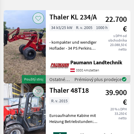
hledání
Thaler KL 234/A
22.700
Kategorie
Země
Filtry
1
€
34 kS/25 kW
R. v. 2005
1000 h
Zobrazit
s DPH od
AKTUÁLNÍ
Obnovit
176
obchodníka
- kompakter und wendiger
CESTA
20.088,50 €
výsledků
Hoflader - 34 PS Perkins
netto
Thaler
Motor - Baujahr 2005 - ca.
1000 Betriebsstunden
Paumann Landtechnik
VYBRAT
(Stundenzähler funktioniert
KATEGORII
3300 Amstetten
nicht!) - Allradantrieb -
hydrost
Ostatné
Prémiový plus prodejce
Použitý stroj
poľnohospodárska technika
164
poľnohospodárske
Thaler 48T18
39.900
silové
stavebná technika
9
stroje /
€
R. v. 2015
Thaler
ostatné
3
20 % s DPH
33.250 €
Euroaufnahme Kabine mit
netto
Heizung Betriebstunden:
MARKETPLACE
2.106 h Ausschubarm neu
Nabídky
Um Ihnen unnötige