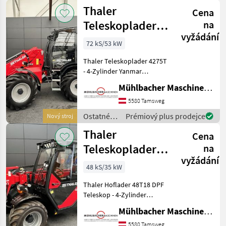
poľnohospodárske
Thaler
Cena
silové
stroje /
Teleskoplader
na
Thaler
vyžádání
4275T 72PS
72 kS/53 kW
4.000kg
Thaler Teleskoplader 4275T
Hubkraft
- 4-Zylinder Yanmar
Dieselmotor,
Mühlbacher Maschinen GmbH
wassergekühlt, 53kW / 72PS
- Abgasnorm Stufe V über
5580 Tamsweg
DPF - hydrostatischer
Ostatné
Prémiový plus prodejce
Nový stroj
Allradantrieb mit automot
poľnohospodárske
Thaler
Cena
silové
stroje /
Teleskoplader
na
Thaler
vyžádání
48T18 DPF 48PS
48 kS/35 kW
2.500kg
Thaler Hoflader 48T18 DPF
Hubkraft
Teleskop - 4-Zylinder
Yanmar Motor,
Mühlbacher Maschinen GmbH
wassergekühlt, 35, 4 kW
(48PS) bei 3000 U/min - 0-
5580 Tamsweg