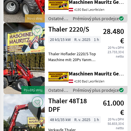
Maschinen Mauritz GesmbH
Abgasstufe V mit
Partikelfilter Hydrostat von
4190 Bad Leonfelden
Bosch- Rexroth 2 Fahrstu
Ostatné
Prémiový plus prodejce
Nový stroj
poľnohospodárske
Thaler 2220/S
28.480
silové
stroje /
€
20 kS/15 kW
R. v. 2025
1 h
Thaler
20 % s DPH
23.733,33 €
Thaler Hoflader 2220/S Top
netto
Maschine mit: 20Ps Yanmar
Motor zur Erfüllung der EU
Abgasstufe V ohne
Maschinen Mauritz GesmbH
Partikelfilter!!! Hydrostat
4190 Bad Leonfelden
von Bosch- Rexroth
Hydraul
Ostatné
Prémiový plus prodejce
Použitý stroj
poľnohospodárske
Thaler 48T18
61.000
silové
stroje /
DPF
€
Thaler
48 kS/35 kW
R. v. 2025
1 h
20 % s DPH
50.833,33 €
netto
Verkaufe Thaler