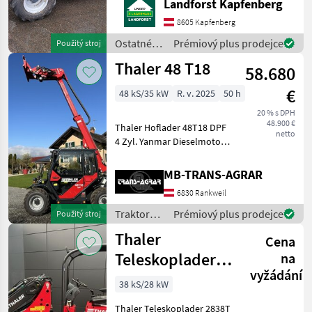
Landforst Kapfenberg
Marketplace
Inzeráty
prodejců
Wartezeiten oder
8605 Kapfenberg
Wegstrecken zu ersparen,
bitten wir Sie um vorherige
Ostatné
Prémiový plus prodejce
Použitý stroj
Ko
poľnohospodárske
Thaler 48 T18
58.680
silové
stroje /
€
48 kS/35 kW
R. v. 2025
50 h
Thaler
20 % s DPH
48.900 €
Thaler Hoflader 48T18 DPF
netto
4 Zyl. Yanmar Dieselmotor
mit 48 Ps Komfortsitz,
hydrostatischer
MB-TRANS-AGRAR
Fahrantrieb von Bosch
6830 Rankweil
Rexroth mit
Untersetzungsgetriebe und
Traktory /
Prémiový plus prodejce
Použitý stroj
Kardanwelle, P
Thaler
Thaler
Cena
Teleskoplader
na
vyžádání
2838T 38PS
38 kS/28 kW
2000kg Hubkraft
Thaler Teleskoplader 2838T