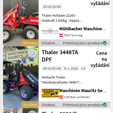
Thaler
vyžádání
1.500kg
25 kS/18 kW
Hubkraft
Thaler Hoflader 2226S -
Hubkraft 1.500kg - Kipplast
Schaufel Maschine gerade
Mühlbacher Maschinen GmbH
1.100kg - Kipplast Schaufel
Maschine geknickt 45°
5580 Tamsweg
900kg - 3-Zylinder Yanmar
Ostatné
Prémiový plus prodejce
Nový stroj
Diese
poľnohospodárske
Thaler 3448TA
Cena
silové
stroje /
DPF
na
Thaler
vyžádání
48 kS/35 kW
R. v. 2026
1 h
Verkaufe Thaler
Teleskopradlader 3448/TA
DPF einer Hubhöhe von
Maschinen Mauritz GesmbH
4050 mm Hubkraft von
2500 kg enorme
4190 Bad Leonfelden
Standsicherheit durch eine
Ostatné
Prémiový plus prodejce
Nový stroj
Pendelachse hinten starkes
poľnohospodárske