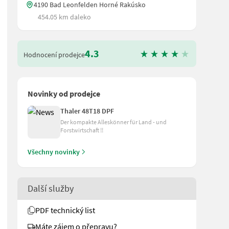
4190 Bad Leonfelden Horné Rakúsko
454.05 km daleko
4.3
Hodnocení prodejce
Novinky od prodejce
Thaler 48T18 DPF
Der kompakte Alleskönner für Land - und
Forstwirtschaft !!
Všechny novinky
Další služby
PDF technický list
Máte zájem o přepravu?