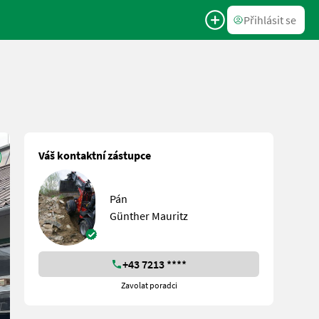
Přihlásit se
Váš kontaktní zástupce
Pán
Günther Mauritz
+43 7213 ****
Zavolat poradci