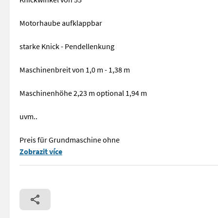
Motorhaube aufklappbar
starke Knick - Pendellenkung
Maschinenbreit von 1,0 m - 1,38 m
Maschinenhöhe 2,23 m optional 1,94 m
uvm..
Preis für Grundmaschine ohne
Thaler Hoflader 2230/S Top Maschine mit: 25Ps Yanmar Motor
Zobrazit více