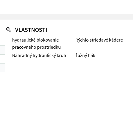
VLASTNOSTI
hydraulické blokovanie
Rýchlo striedavé kádere
pracovného prostriedku
Náhradný hydraulický kruh
Ťažný hák