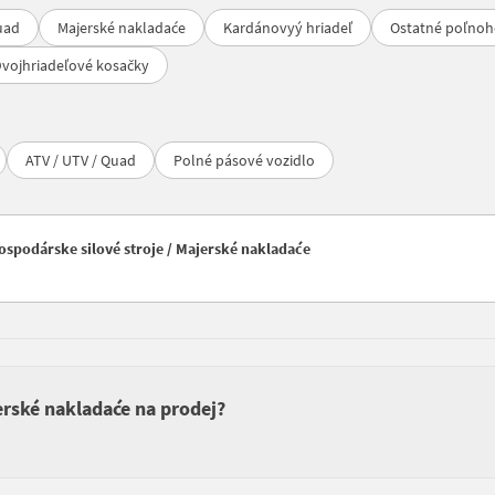
uad
Majerské nakladaće
Kardánovyý hriadeľ
Ostatné poľnoh
vojhriadeľové kosačky
ATV / UTV / Quad
Polné pásové vozidlo
spodárske silové stroje / Majerské nakladaće
erské nakladaće na prodej?