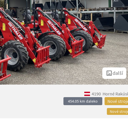
další
4190
Horné Rakús
Nové stroj
454.05 km daleko
Nové stroj