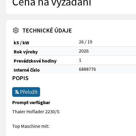
Cena na vyžádání
TECHNICKÉ ÚDAJE
26 / 19
kS / kW
2026
Rok výroby
1
Prevádzkové hodiny
6888776
Interné číslo
POPIS
Přeložit
Prompt verfügbar
Thaler Hoflader 2230/S
Top Maschine mit: