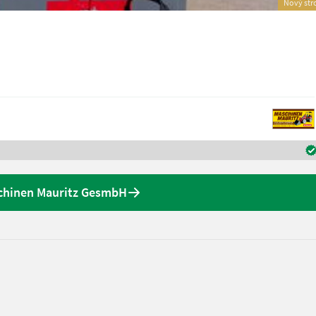
Nový str
schinen Mauritz GesmbH