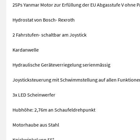
25Ps Yanmar Motor zur Erfüllung der EU Abgasstufe V ohne Par
Hydrostat von Bosch- Rexroth
2 Fahrstufen- schaltbar am Joystick
Kardanwelle
Hydraulische Geräteverriegelung serienmässig
Joysticksteuerung mit Schwimmstellung auf allen Funktione
3x LED Scheinwerfer
Hubhöhe: 2,76m an Schaufeldrehpunkt
Motorhaube aus Stahl
Knickwinkel von 55°