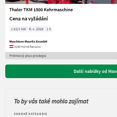
Thaler TKM 1500 Kehrmaschine
Cena na vyžádání
1 kS/1 kW
R. v. 2026
1 h
Maschinen Mauritz GesmbH
4190 Horné Rakúsko
Prémiový plus prodejce
Další nabídky od Ma
To by vás také mohlo zajímat
VHODNÉ KATEGORIE