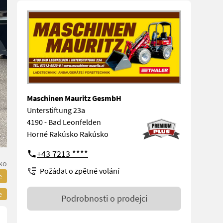
Maschinen Mauritz GesmbH
Unterstiftung 23a
4190 - Bad Leonfelden
Horné Rakúsko Rakúsko
+43 7213 ****
ko
Požádat o zpětné volání
e
e
Podrobnosti o prodejci