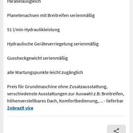
Parallelausgleich
Planetenachsen mit Breitreifen serienmäßig
51 l/min Hydraulikleistung
Hydraulische Geräteverriegelung serienmäßig
Gussheckgewicht serienmäßig
alle Wartungspunkte leicht zugänglich
Preis für Grundmaschine ohne Zusatzausstattung,
verschiedenste Ausstattungen zur Auswahl z.B: Breitreifen,
höhenverstellbares Dach, Komfortbedienung,… - lieferbar
Verkaufe Thaler Teleskopradlader 3448/TA DPF einer Hubhöhe vo
Zobrazit více