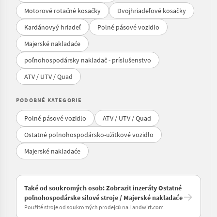
Motorové rotačné kosačky
Dvojhriadeľové kosačky
Kardánovyý hriadeľ
Polné pásové vozidlo
Majerské nakladaće
poľnohospodársky nakladač - príslušenstvo
ATV / UTV / Quad
PODOBNÉ KATEGORIE
Polné pásové vozidlo
ATV / UTV / Quad
Ostatné poľnohospodársko-užitkové vozidlo
Majerské nakladaće
Také od soukromých osob: Zobrazit inzeráty Ostatné
poľnohospodárske silové stroje / Majerské nakladaće
Použité stroje od soukromých prodejců na Landwirt.com