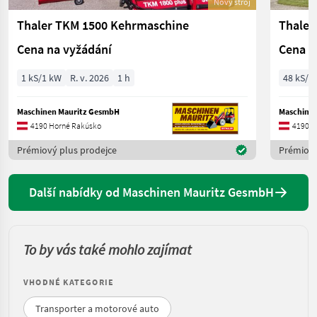
Nový stroj
Thaler TKM 1500 Kehrmaschine
Thaler
Cena na vyžádání
Cena n
1 kS/1 kW
R. v. 2026
1 h
48 kS/3
Maschinen Mauritz GesmbH
Maschine
4190 Horné Rakúsko
4190 H
Prémiový plus prodejce
Prémiový
Další nabídky od Maschinen Mauritz GesmbH
To by vás také mohlo zajímat
VHODNÉ KATEGORIE
Transporter a motorové auto