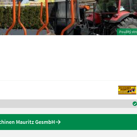
Použitý str
schinen Mauritz GesmbH