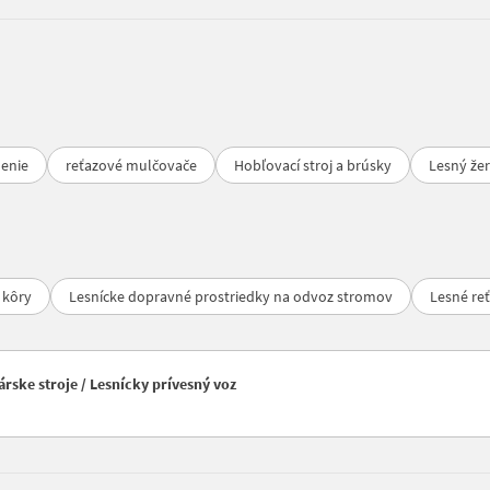
denie
reťazové mulčovače
Hobľovací stroj a brúsky
Lesný žer
 kôry
Lesnícke dopravné prostriedky na odvoz stromov
Lesné re
rske stroje / Lesnícky prívesný voz