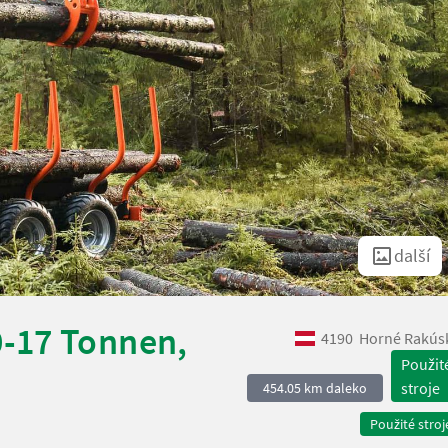
další
-17 Tonnen,
4190
Horné Rakús
Použit
stroje
454.05 km daleko
Použité stroj