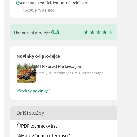
4190 Bad Leonfelden Horné Rakúsko
454.05 km daleko
4.3
Hodnocení prodejce
Novinky od prodejce
MTM Forest Rückewagen
Beste Qualität zum Top Preis. Jetzt anfragen.
Všechny novinky
Další služby
Druckluft oder hydraulische Bremse - verschiedenste Bereifungen m
PDF technický list
Máte zájem o přepravu?