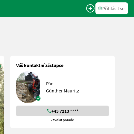
Přihlásit se
Váš kontaktní zástupce
Pán
Günther Mauritz
+43 7213 ****
Zavolat poradci