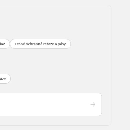
iav
Lesné ochranné reťaze a pásy
ťaze