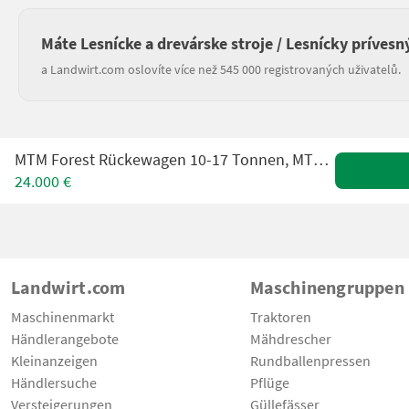
Máte Lesnícke a drevárske stroje / Lesnícky prívesn
a Landwirt.com oslovíte více než 545 000 registrovaných uživatelů.
MTM Forest Rückewagen 10-17 Tonnen, MTM 6,6m-9m Forstkran
24.000 €
Landwirt.com
Maschinengruppen
Maschinenmarkt
Traktoren
Händlerangebote
Mähdrescher
Kleinanzeigen
Rundballenpressen
Händlersuche
Pflüge
Versteigerungen
Güllefässer