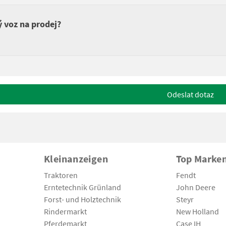
ý voz na prodej?
Odeslat dotaz
Kleinanzeigen
Top Marke
Traktoren
Fendt
Erntetechnik Grünland
John Deere
Forst- und Holztechnik
Steyr
Rindermarkt
New Holland
Pferdemarkt
Case IH