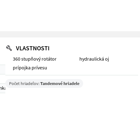
VLASTNOSTI
360 stupňový rotátor
hydraulická oj
prípojka prívesu
Počet hriadeľov:
Tandemové hriadele
mka 1)