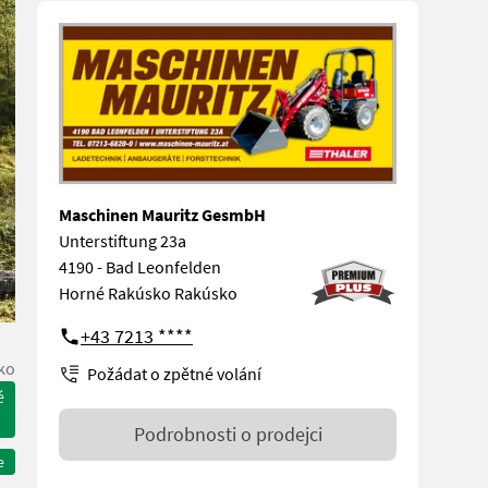
Maschinen Mauritz GesmbH
Unterstiftung 23a
4190 - Bad Leonfelden
Horné Rakúsko Rakúsko
+43 7213 ****
ko
Požádat o zpětné volání
é
Podrobnosti o prodejci
e