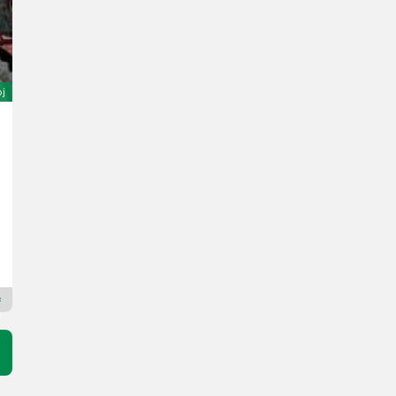
oj
MTM Forest 10TX S60 mit MTM 7100 Kran
29.500 €
20 % s DPH
24.583,33 € netto
R. v. 2025
213 cm
Maschinen Mauritz GesmbH
4190 Horné Rakúsko
Prémiový plus prodejce