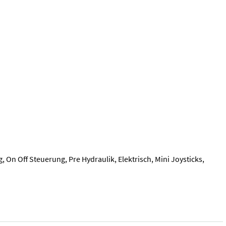
On Off Steuerung, Pre Hydraulik, Elektrisch, Mini Joysticks,
 Knickdeichsel - Pulverbeschichtung - optional Forwarderrungen - 