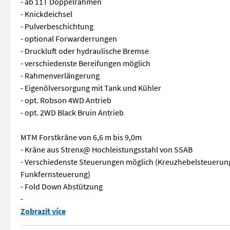
- ab 11T Doppelrahmen
- Knickdeichsel
- Pulverbeschichtung
- optional Forwarderrungen
- Druckluft oder hydraulische Bremse
- verschiedenste Bereifungen möglich
- Rahmenverlängerung
- Eigenölversorgung mit Tank und Kühler
- opt. Robson 4WD Antrieb
- opt. 2WD Black Bruin Antrieb
MTM Forstkräne von 6,6 m bis 9,0m
- Kräne aus Strenx@ Hochleistungsstahl von SSAB
- Verschiedenste Steuerungen möglich (Kreuzhebelsteuerung, 
Funkfernsteuerung)
- Fold Down Abstützung
-
MTM Forstwagen von 10 bis 17 Tonnen - ab 11T Doppelrahmen -
Zobrazit více