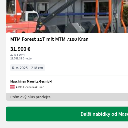
MTM Forest 11T mit MTM 7100 Kran
31.900 €
20 % s DPH
26.583,33 € netto
R. v. 2025
218 cm
Maschinen Mauritz GesmbH
4190 Horné Rakúsko
Prémiový plus prodejce
Další nabídky od Ma