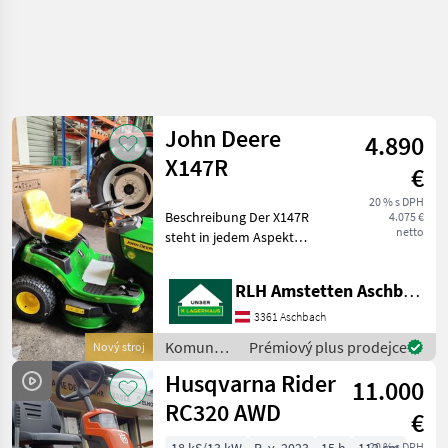
John Deere
4.890
X147R
€
20 % s DPH
Beschreibung Der X147R
4.075 €
netto
steht in jedem Aspekt
seines Designs,
beispielsweise mit seinem
RLH Amstetten Aschbach
durchgehenden,
geschweißten Stahlrahmen
3361 Aschbach
und seiner Vorderachse aus
Komunálne
Prémiový plus prodejce
Nový stroj
Gusseisen,
stroje /
Husqvarna Rider
11.000
John
Deere
RC320 AWD
€
20 % s DPH