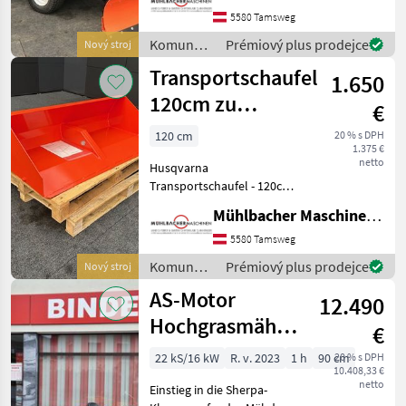
Servolenkung - 3-Zylinder
5580 Tamsweg
Dieselmotor - Kubota
Komunálne
Prémiový plus prodejce
Nový stroj
Motor 1123cm³ 17, 8kW/24
stroje /
Transportschaufel
1.650
Husqvarna
120cm zu
€
Husqvarna 500er
120 cm
20 % s DPH
1.375 €
Serie
netto
Husqvarna
Transportschaufel - 120cm
Gesamtbreite - 65kg
Mühlbacher Maschinen GmbH
Ladekapazität -
(Gegengewicht beim Rider
5580 Tamsweg
erforderlich!) - passend zu
Komunálne
Prémiový plus prodejce
Nový stroj
Husqvarna Rider P520DX,
stroje /
AS-Motor
P525DX, P
12.490
Husqvarna
Hochgrasmäher
€
AS 915 Sherpa
22 kS/16 kW
R. v. 2023
1 h
90 cm
20 % s DPH
10.408,33 €
2WD B&S
netto
Einstieg in die Sherpa-