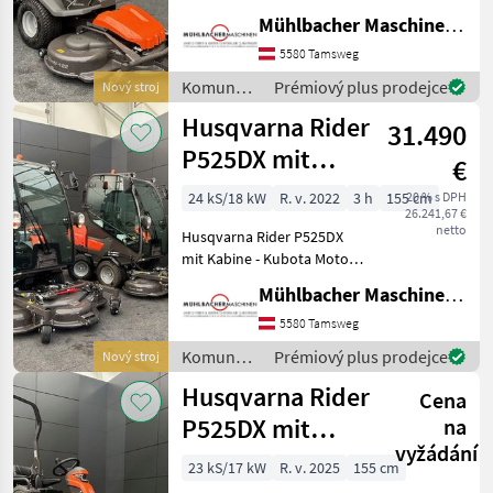
13, 9kW/18, 9PS Kawasaki V-
Mühlbacher Maschinen GmbH
Twin Motor - Maße exkl.
Mähdeck LxB ca. 205x98cm -
5580 Tamsweg
Gewicht exkl. Mähdeck ca.
Komunálne
Prémiový plus prodejce
Nový stroj
427kg -
stroje /
Husqvarna Rider
31.490
Husqvarna
P525DX mit
€
Kabine und
24 kS/18 kW
R. v. 2022
3 h
155 cm
20 % s DPH
26.241,67 €
155Xcm
netto
Husqvarna Rider P525DX
Mähdeck
mit Kabine - Kubota Motor
1123cm³ 3-Zylinder
Mühlbacher Maschinen GmbH
Dieselmotor - 17, 8kW/24,
21PS - Allradantrieb -
5580 Tamsweg
Hydrostat -
Komunálne
Prémiový plus prodejce
Nový stroj
Hinterachsenlenkung -
stroje /
Husqvarna Rider
Servole
Cena
Husqvarna
P525DX mit
na
vyžádání
155Xcm
23 kS/17 kW
R. v. 2025
155 cm
Mähdeck, Diesel