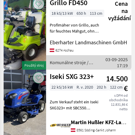
Grillo FD450
Cena
Husqvarna
na
18 kS/13 kW
650 h
113 cm
vyžádání
Profimäher von Grillo, auch
für feuchtes Mähgut, ohne
Gebläse einsetzbar,
Eberharter Landmaschinen GmbH
Schnitthöhenverstellung,
Hoch Entlehrung
6274 Aschau
hydraulisch 170cm, Korb
03-09-2025
Volumen 450ltr, Diff Sperr
Komunálne stroje /
17:19
Použitý stroj
Grillo
Iseki SXG 323+
14.500
€
22 kS/16 kW
R. v. 2020
202 h
122 cm
s DPH od
obchodníka
Zum Verkauf steht ein Iseki
12.831,86 €
SXG323+ mit SBC550
netto
Fangkorb - Nur 202
Betriebsstunden - 3
Martin Hußler KFZ-Landtechnik
Zylinder Dieselmotor Stage
8561 Söding-Sankt Johann
V - Leistung 22PS / 15kW bei