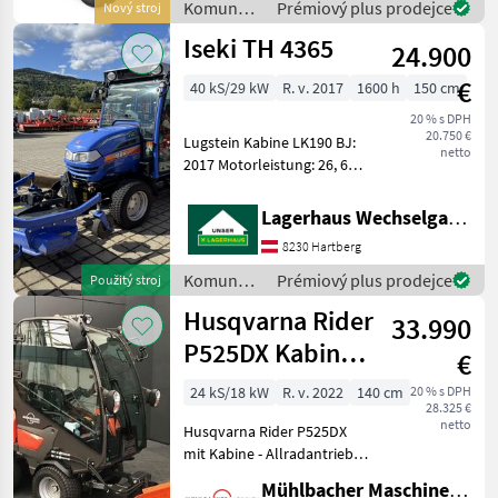
Komunálne
Prémiový plus prodejce
Nový stroj
Z315E Als unser
stroje /
Iseki TH 4365
Einsteigerm
24.900
John
Deere
€
40 kS/29 kW
R. v. 2017
1600 h
150 cm
20 % s DPH
20.750 €
Lugstein Kabine LK190 BJ:
netto
2017 Motorleistung: 26, 6
KW Betriebsstd.: ca. 1600 FH
FZW inkl. Gras- und
Lagerhaus Wechselgau reg. Gen.m.b.H.
Laufaufnahmegerät Iseki
8230 Hartberg
1270 BJ: 2018 Zapfwellen
betriebe
Komunálne
Prémiový plus prodejce
Použitý stroj
stroje /
Husqvarna Rider
33.990
Iseki
P525DX Kabine,
€
Cyclonstreuer,
24 kS/18 kW
R. v. 2022
140 cm
20 % s DPH
28.325 €
140cm Schild
netto
Husqvarna Rider P525DX
mit Kabine - Allradantrieb -
Hydrostat -
Mühlbacher Maschinen GmbH
Hinterachsenlenkung -