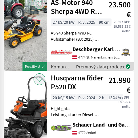
AS-Motor 940
23.500
Iseki
Sherpa 4WD RC
€
Aufsitzmäher
27 kS/20 kW
R. v. 2025
90 cm
20 % s DPH
19.583,33 €
netto
AS 940 Sherpa 4WD RC
Aufsitzmäher (BJ: 2025) mit
Profifernsteuerung,
Deschberger Karl Landtechnik GesmbH & Co KG
getrennte
Kühlluftversorgung,
4774 St. Marienkirchen/Schärding
geschlossenes Mähdeck mit
Komunálne
Prémiový zlatý prodejce
Použitý stroj
Schnittbreite: 90 cm,
stroje /
Husqvarna Rider
Schnitthöhe: 80 -
21.990
AS-Motor
P520 DX
€
20 kS/15 kW
R. v. 2024
2 h
132 cm
20 % s DPH
18.325 €
netto
Highlights: -
Leistungsstarker Diesel-
Frontmäher für
Schauer Land- und Gartentechnik GmbH
professionelle Rasenpflege
-Allradantrieb (AWD) für
4770 Andorf