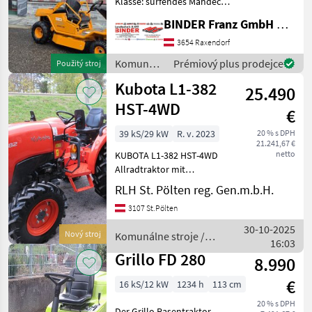
Klasse: surfendes Mähdeck,
Kreuzmesser und hoher
BINDER Franz GmbH & CoKG
Komfort Aus unserem
bekannten Aufsitz-
3654 Raxendorf
Allmäher AS 915 Enduro
Komunálne
Prémiový plus prodejce
Použitý stroj
wird jetzt der AS 915 Sherp
stroje /
Kubota L1-382
25.490
AS-Motor
HST-4WD
€
39 kS/29 kW
R. v. 2023
20 % s DPH
21.241,67 €
netto
KUBOTA L1-382 HST-4WD
Allradtraktor mit
Sturzbügel, 38 PS Motor: *
RLH St. Pölten reg. Gen.m.b.H.
KUBOTA Flüster-
3107 St.Pölten
Dieselmotor * 3-Zylinder,
1.826 ccm * Abgasstufe
30-10-2025
Nový stroj
Komunálne stroje /
EURO V Antrieb: * Zentraler
16:03
Kubota
Allrad
Grillo FD 280
8.990
€
16 kS/12 kW
1234 h
113 cm
20 % s DPH
Der Grillo Rasentraktor,