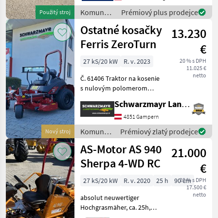
Trávnikový traktor
Komunálne
Prémiový plus prodejce
Použitý stroj
stroje /
Ostatné kosačky
13.230
Iseki
Ferris ZeroTurn
€
27 kS/20 kW
R. v. 2023
20 % s DPH
11.025 €
netto
Č. 61406 Traktor na kosenie
s nulovým polomerom
otáčania Ferris IS 800, 27 PS,
Schwarzmayr Landtechnik GmbH - Gampern
2 valce, 132 cm iCD Zadný
výhoz s patentovaným
4851 Gampern
odpružením - Motor:
Komunálne
Prémiový zlatý prodejce
Nový stroj
vzduchové chlad
stroje /
AS-Motor AS 940
21.000
Sonstige
Sherpa 4-WD RC
€
27 kS/20 kW
R. v. 2020
25 h
90 cm
20 % s DPH
17.500 €
netto
absolut neuwertiger
Hochgrasmäher, ca. 25h,
Funksteuerung, Mulch-Kit