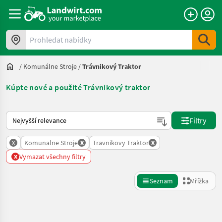
Prohledat nabídky
/
Komunálne Stroje
/
Trávnikový Traktor
Kúpte nové a použité Trávnikový traktor
Takto se řadí nabídky na Landwirt.com
Filtry
x
x
x
Komunalne Stroje
Travnikovy Traktor
x
Vymazat všechny filtry
Seznam
Mřížka