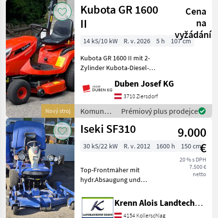
stroje /
Kubota GR 1600
Cena
Kubota
II
na
vyžádání
14 kS/10 kW
R. v. 2026
5 h
107 cm
Kubota GR 1600 II mit 2-
Zylinder Kubota-Diesel-
Motor, Hydrostatantrieb,
Duben Josef KG
wassergekühlt, 18 Liter
Kraftstofftank, Eigengewicht
3710 Ziersdorf
415 kg, 370 Liter
Komunálne
Prémiový plus prodejce
Nový stroj
Grasfangbehälter, manu
stroje /
Iseki SF310
9.000
Kubota
€
30 kS/22 kW
R. v. 2012
1600 h
150 cm
20 % s DPH
7.500 €
Top-Frontmäher mit
netto
hydr.Absaugung und
Hochentleerung,
Allradantrieb, Service neu,
Krenn Alois Landtechnik GmbH
Komunálne stroje
4154 Kollerschlag