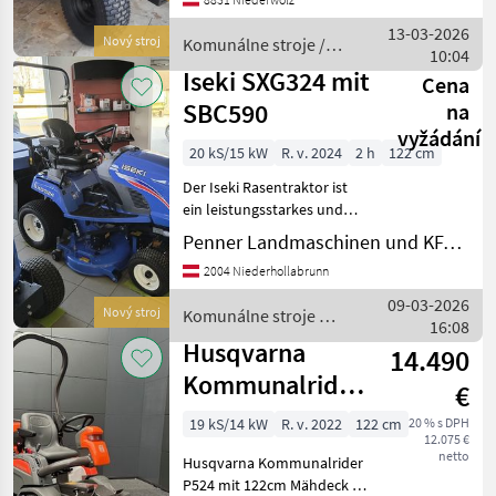
: Hydrostat Geräteleistung
kW/min -1 : 12, 1 / 2700
13-03-2026
Nový stroj
Komunálne stroje /
10:04
Sonstige
Iseki SXG324 mit
Cena
SBC590
na
vyžádání
20 kS/15 kW
R. v. 2024
2 h
122 cm
Der Iseki Rasentraktor ist
ein leistungsstarkes und
zuverlässiges Modell, das
Penner Landmaschinen und KFZ- Technik GmbH
ideal für die effiziente
2004 Niederhollabrunn
Pflege großer Rasenflächen
geeignet ist. Ausgestattet
09-03-2026
Nový stroj
Komunálne stroje /
mit eine
16:08
Iseki
Husqvarna
14.490
Kommunalrider
€
P524 mit 122cm
19 kS/14 kW
R. v. 2022
122 cm
20 % s DPH
12.075 €
Mähdeck 18,9PS
netto
Husqvarna Kommunalrider
P524 mit 122cm Mähdeck -