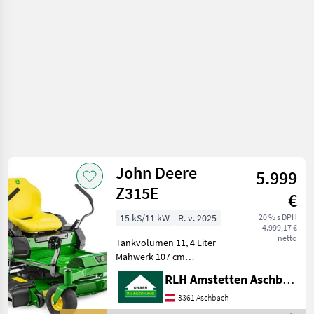
John
Deere
John Deere
5.999
Z315E
€
15 kS/11 kW
R. v. 2025
20 % s DPH
4.999,17 €
netto
Tankvolumen 11, 4 Liter
Mähwerk 107 cm
Seitenauswurf Mäher mit
RLH Amstetten Aschbach
Nullwenderadius Z315E 2
Zylinder V-Motor 726ccm
3361 Aschbach
Nullwenderadiusmäher