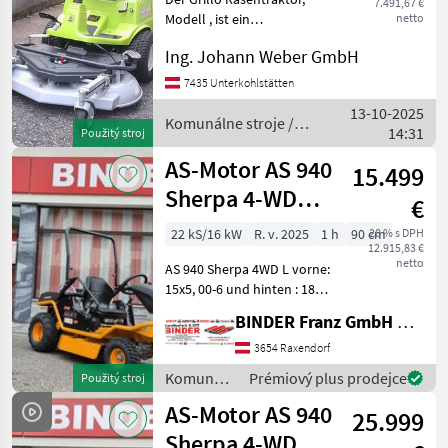
7.491,67 €
Modell , ist ein
netto
leistungsstarker und
Ing. Johann Weber GmbH
vielseitiger Frontmäher, der
ideal für die Pflege großer
7435 Unterkohlstätten
Rasenflächen geeignet ist.
13-10-2025
Angetrieben von ei
Komunálne stroje /
14:31
Použitý stroj
Grillo
AS-Motor AS 940
15.499
Sherpa 4-WD
€
Aufsitz-
22 kS/16 kW
R. v. 2025
1 h
90 cm
20 % s DPH
12.915,83 €
Hochgrasmäher
netto
AS 940 Sherpa 4WD L vorne:
15x5, 00-6 und hinten : 18x9,
50-8 Der AS 940 Sherpa 4WD
BINDER Franz GmbH & CoKG
mit Loncin Motor ist ein
Profi-Aufsitzmäher mit
3654 Raxendorf
Allradantrieb und einer
Komunálne
Prémiový plus prodejce
Použitý stroj
Schnitt
stroje /
AS-Motor AS 940
25.999
AS-Motor
Sherpa 4-WD RC