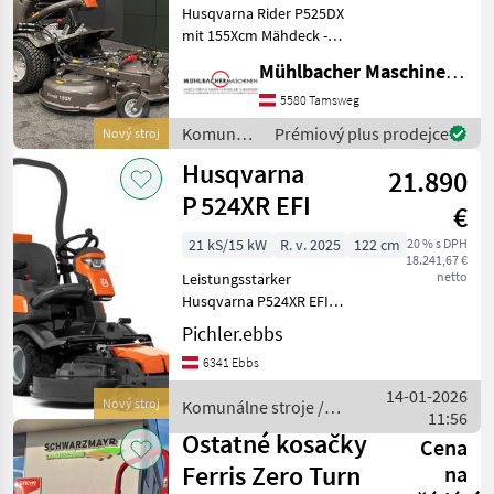
Husqvarna Rider P525DX
24,21PS
mit 155Xcm Mähdeck -
Kubota Dieselmotor D
Mühlbacher Maschinen GmbH
1105, 1.123cm³ - 17, 8kW/24,
21PS - Maße LxB exkl.
5580 Tamsweg
Mähdeck 208x115cm -
Komunálne
Prémiový plus prodejce
Nový stroj
Gewicht exkl. Mähdeck 684
stroje /
Husqvarna
21.890
Husqvarna
P 524XR EFI
€
21 kS/15 kW
R. v. 2025
122 cm
20 % s DPH
18.241,67 €
netto
Leistungsstarker
Husqvarna P524XR EFI
Profi-Aufsitzfrontmäher
Pichler.ebbs
inklusive robustem
6341 Ebbs
Husqvarna Combi-Mähdeck
122X – ideal für große
14-01-2026
Nový stroj
Komunálne stroje /
Flächen, gewerbliche
11:56
Husqvarna
Nutzung und ansp
Ostatné kosačky
Cena
Ferris Zero Turn
na