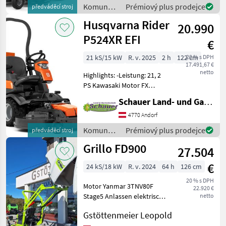
maximale Traktion in jedem
Komunálne
Prémiový plus prodejce
předváděcí stroj
Gelände -Frontmontiertes
stroje /
Husqvarna Rider
Mähdec
20.990
Husqvarna
P524XR EFI
€
21 kS/15 kW
R. v. 2025
2 h
122 cm
20 % s DPH
17.491,67 €
netto
Highlights: -Leistung: 21, 2
PS Kawasaki Motor FX
Series EFI V-Twin, ca. 726
Schauer Land- und Gartentechnik GmbH
cm³ -Schnittbreite:
112/122/137cm Combi-Deck
4770 Andorf
-Schnitthöhenbereich: 25 –
Komunálne
Prémiový plus prodejce
předváděcí stroj
75 mm -Auführ
stroje /
Grillo FD900
27.504
Husqvarna
€
24 kS/18 kW
R. v. 2024
64 h
126 cm
20 % s DPH
Motor Yanmar 3TNV80F
22.920 €
Stage5 Anlassen elektrisch
netto
mit 12V Batterie Versorgung
Gstöttenmeier Leopold
Diesel 1267 cc, 3 Zylinder