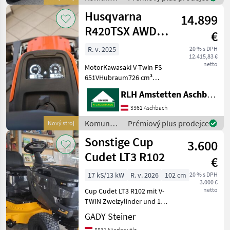
Ansteuerung mit zwei
stroje /
Husqvarna
Fahrpedale
14.899
Iseki
R420TSX AWD
€
RIDER
R. v. 2025
20 % s DPH
12.415,83 €
netto
MotorKawasaki V-Twin FS
651VHubraum726 cm³
Leistung14 kW / 19 PS bei
RLH Amstetten Aschbach
3000 U/min Tankinhalt17
Liter Schnittbreite103 - 122
3361 Aschbach
cmSchnitthöhe25 - 75 mm
Komunálne
Prémiový plus prodejce
Nový stroj
AntriebAllrad / hyd
stroje /
Sonstige Cup
3.600
Husqvarna
Cudet LT3 R102
€
17 kS/13 kW
R. v. 2026
102 cm
20 % s DPH
3.000 €
netto
Cup Cudet LT3 R102 mit V-
TWIN Zweizylinder und 17
PS ! RASENTRAKTOR
GADY Steiner
Schnittbreite : 102 Getriebe
8831 Niederwölz