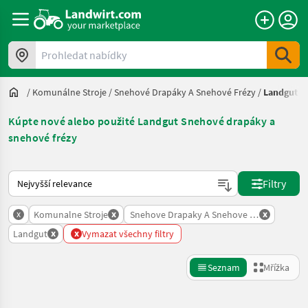
Prohledat nabídky
/
Komunálne Stroje
/
Snehové Drapáky A Snehové Frézy
/
Landgut
Kúpte nové alebo použité Landgut Snehové drapáky a
snehové frézy
Takto se řadí nabídky na Landwirt.com
Filtry
x
x
x
Komunalne Stroje
Snehove Drapaky A Snehove Frezy
x
x
Landgut
Vymazat všechny filtry
Seznam
Mřížka