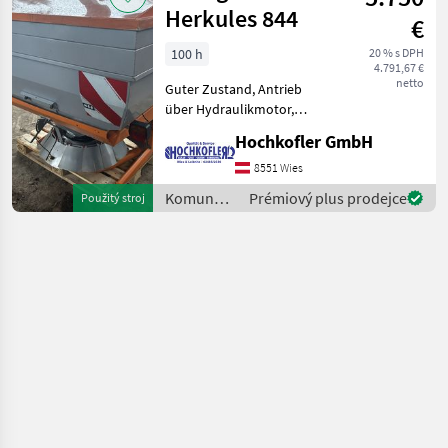
Herkules 844
€
100 h
20 % s DPH
4.791,67 €
netto
Guter Zustand, Antrieb
über Hydraulikmotor,
elektrischer Schieber,
Hochkofler GmbH
Beleuchtung,
Tankerhöhung Komunálne
8551 Wies
stroje Snehové drapáky a
Komunálne
Prémiový plus prodejce
Použitý stroj
snehové frézy
stroje /
Landgut