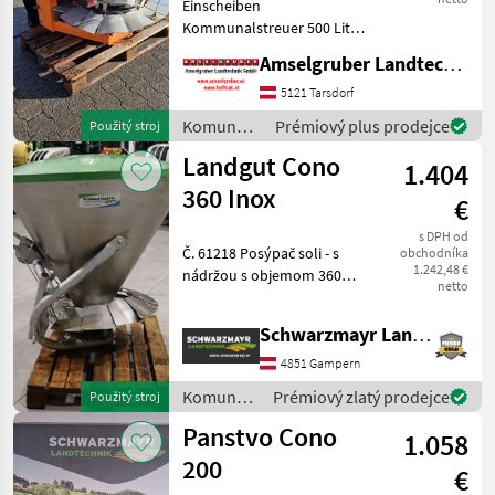
Einscheiben
Kommunalstreuer 500 Liter
Landgut
Fassungsvolumen 3-Punkt
Amselgruber Landtechnik GmbH
Anbau KAT 2 540er
Hauer
Zapfwelle Gelenkwelle
5121 Tarsdorf
Oberlenker hydraulische
Komunálne
Prémiový plus prodejce
Použitý stroj
Hydrac
Schieberöffnung
stroje /
Landgut Cono
(einfachwirkend
1.404
Landgut
Kahlbacher
360 Inox
€
Samasz
s DPH od
Č. 61218 Posýpač soli - s
obchodníka
1.242,48 €
nádržou s objemom 360
Pronar
netto
litrov - s kĺbovou hriadeľou
- s krytom z GKF - s novou
Zobrazit
Schwarzmayr Landtechnik GmbH - Gampern
prevodovkou - s miešačom
všech
bez miešacích prstov -
4851 Gampern
51
mechanické o
Komunálne
Prémiový zlatý prodejce
Použitý stroj
MARKETPLACE
stroje /
Panstvo Cono
1.058
Landgut
Nabídky
Marketplace
Inzeráty
200
prodejců
€