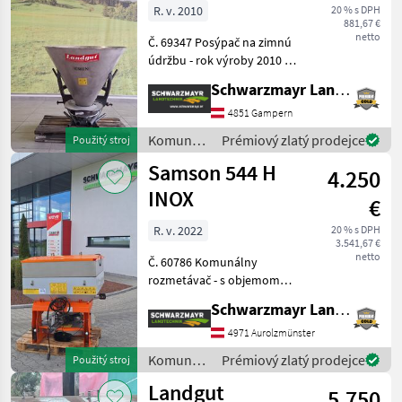
R. v. 2010
20 % s DPH
881,67 €
netto
Č. 69347 Posýpač na zimnú
údržbu - rok výroby 2010 - s
hriadeľom - s mechanickým
Schwarzmayr Landtechnik GmbH - Gampern
posúvačom - hmotnosť 60
kg - s nádržou s objemom
4851 Gampern
200 l použitý z spätného
Komunálne
Prémiový zlatý prodejce
Použitý stroj
odkúp
stroje /
Samson 544 H
4.250
Landgut
INOX
€
R. v. 2022
20 % s DPH
3.541,67 €
netto
Č. 60786 Komunálny
rozmetávač - s objemom
násypky 500 litrov - s
Schwarzmayr Landtechnik GmbH - Aurolzmünster
hydraulickým otváraním
šoupátka - s šírkou
4971 Aurolzmünster
rozmetávania 1, 5 m – 9, 0
Komunálne
Prémiový zlatý prodejce
Použitý stroj
m - s kardanovým hriadeľo
stroje /
Landgut
5.750
Landgut