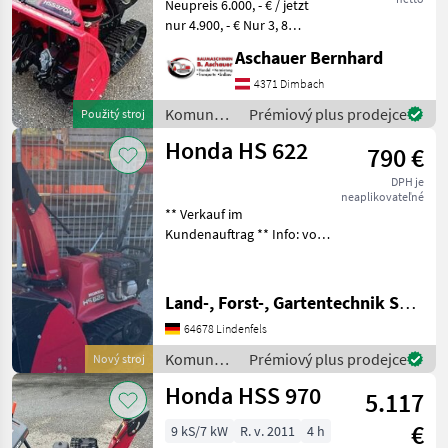
Neupreis 6.000, - € / jetzt
nur 4.900, - € Nur 3, 8
Honda
Betreibsstunden
Aschauer Bernhard
Automatische
Hauer
Schneewurfeinstellung
4371 Dimbach
mittels Joystick Mehr Infos
Komunálne
Prémiový plus prodejce
Použitý stroj
Hydrac
gerne auf Anfrage. Die in die
stroje /
Honda HS 622
790 €
Honda
Kahlbacher
DPH je
neaplikovateľné
Samasz
** Verkauf im
Kundenauftrag ** Info: voll
funktionsfähig // sofort
Pronar
einsatzbereit, Honda Motor,
Zobrazit
voll funktionsfähig
Land-, Forst-, Gartentechnik Seitz e.K.
všech
Komunálne stroje Snehové
64678 Lindenfels
51
drapáky a snehové frézy
Komunálne
Prémiový plus prodejce
Nový stroj
MODEL
stroje /
Honda HSS 970
5.117
Honda
€
9 kS/7 kW
R. v. 2011
4 h