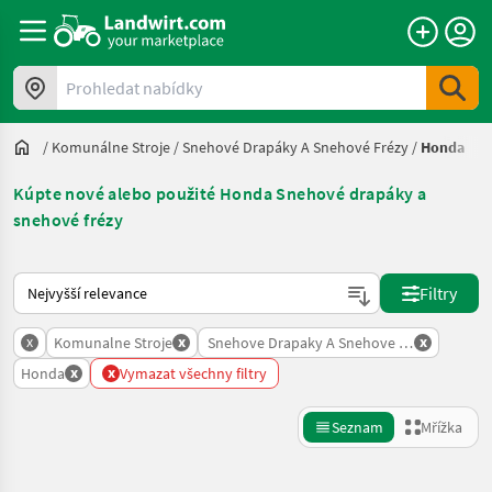
Prohledat nabídky
/
Komunálne Stroje
/
Snehové Drapáky A Snehové Frézy
/
Honda
Kúpte nové alebo použité Honda Snehové drapáky a
snehové frézy
Takto se řadí nabídky na Landwirt.com
Filtry
x
x
x
Komunalne Stroje
Snehove Drapaky A Snehove Frezy
x
x
Honda
Vymazat všechny filtry
Seznam
Mřížka