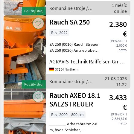
1 měsíc
Rührwerk RWK 10 f
Komunálne stroje /
online
Použitý stroj
Rauch
Rauch SA 250
2.380
€
R. v. 2022
19 % s DPH
SA 250 (0010) Rauch Streuer
2.000 €
SA 250 (0020) Antrieb über
netto
Gelenkwelle (0030)
AGRAVIS Technik Raiffeisen GmbH, Northeim
Hakenrührwerk RWK 2
(0040) Rührhaube RWK 5
37154 Northeim
(0050)
21-03-2026
Behälterabdeckplane TA 16
Komunálne stroje /
11:22
Použitý stroj
(0060) Streusch
Rauch
Rauch AXEO 18.1
3.433
SALZSTREUER
€
R. v. 2009
800 cm
19 % s DPH
2.884,87 €
netto
________ Arbeitsbreite: 2-8
m, hydr. Schieber,