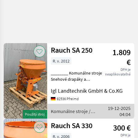
Rauch SA 250
1.809
€
R. v. 2012
DPH je
________ Komunálne stroje
neaplikovateľné
Snehové drapáky a
snehové frézy
Igl Landtechnik GmbH & Co.KG
92536 Pfreimd
19-12-2025
Komunálne stroje /
04:04
Použitý stroj
Rauch
Rauch SA 330
300 €
DPH je
R. v. 2006