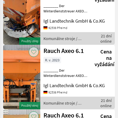
Axeo
6.1
________ Der
Winterdienststreuer AXEO
SA
6.1 bietet professionelle
250
Igl Landtechnik GmbH & Co.KG
Streutechnik für
kommunale Fahrzeuge und
92536 Pfreimd
MARKETPLACE
Traktoren. Ob Salz, Splitt,
21 dní
Sand oder Dünger, AXEO
Nabídky
Komunálne stroje /
Marketplace
Inzeráty
online
Použitý stroj
setzt neu
prodejců
Rauch
Rauch Axeo 6.1
Cena
na
R. v. 2023
vyžádání
________ Der
Winterdienststreuer AXEO
6.1 bietet professionelle
Igl Landtechnik GmbH & Co.KG
Streutechnik für
kommunale Fahrzeuge und
92536 Pfreimd
Traktoren. Ob Salz, Splitt,
21 dní
Sand oder Dünger, AXEO
Komunálne stroje /
online
Použitý stroj
setzt neu
Rauch
Rauch Axeo 6.1
Cena