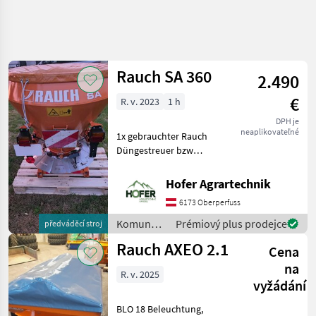
Zpřesnit
hledání
Rauch SA 360
2.490
Kategorie
Země
Filtry
4
€
R. v. 2023
1 h
Zobrazit
DPH je
AKTUÁLNÍ
Obnovit
15
neaplikovateľné
1x gebrauchter Rauch
CESTA
výsledků
Düngestreuer bzw
komunálna
Salzstreuer -Kat 1 und 2
technika
Aufnahme -Walterscheid
Hofer Agrartechnik
Komunalne
Gelenkwelle -Salzrühwerk -
Stroje
6173 Oberperfuss
Salzgitter -Abdeckung -
Snehove
Beleuchtung 12v -Bauj
Komunálne
Prémiový plus prodejce
předváděcí stroj
Drapaky A
stroje /
Snehove
Rauch AXEO 2.1
Cena
Frezy
Rauch
na
Rauch
R. v. 2025
vyžádání
VYBRAT
BLO 18 Beleuchtung,
KATEGORII