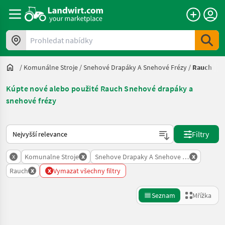
Prohledat nabídky
/
Komunálne Stroje
/
Snehové Drapáky A Snehové Frézy
/
Rauch
Kúpte nové alebo použité Rauch Snehové drapáky a
snehové frézy
Takto se řadí nabídky na Landwirt.com
Filtry
x
x
x
Komunalne Stroje
Snehove Drapaky A Snehove Frezy
x
x
Rauch
Vymazat všechny filtry
Seznam
Mřížka