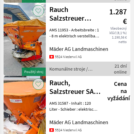
Rauch
Rauch
1.287
Salzstreuer
€
AXEO 18.1 GW
Všeobecný
AMS 11953 - Arbeitsbreite : 1
kľúč (8,1 %)
- 8 m elektrisch verstellbar -
1.190,56 €
Schieber : hydraulisch
netto
einfachwirkend - Volumen :
Mäder AG Landmaschinen
750 Liter mit Einfüllsieb -
5524 Niederwil AG
Rührwerk : für Split
21 dní
Komunálne stroje /
online
Použitý stroj
Rauch
Rauch,
Cena
Salzstreuer SA
na
vyžádání
121 R
AMS 31587 - Inhalt : 120
Liter - Schieber : elektrische
Schieber - Streubreite : 80 -
500 cm manuell verstellbar
Mäder AG Landmaschinen
- Zubehör :
5524 Niederwil AG
Behälterabdeckung,