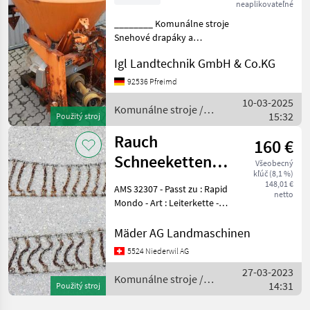
neaplikovateľné
________ Komunálne stroje
Snehové drapáky a
snehové frézy
Igl Landtechnik GmbH & Co.KG
92536 Pfreimd
10-03-2025
Komunálne stroje /
15:32
Použitý stroj
Rauch
Rauch
160 €
Schneeketten
Všeobecný
kľúč (8,1 %)
4.00-8
148,01 €
AMS 32307 - Passt zu : Rapid
netto
Leiterkette
Mondo - Art : Leiterkette -
Bereifung : 4.00 - 8 - Menge :
Paar - Neupreis : Fr. 265.- -
Mäder AG Landmaschinen
Zustand : mechanisch gut -
5524 Niederwil AG
Garantie : ab
27-03-2023
Komunálne stroje /
14:31
Použitý stroj
Rauch