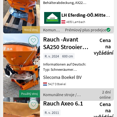
Behälterabdeckung, AX220
Rauch
Rührwerk Komunálne
stroje Snehové drapáky a
LH Eferding-OÖ.Mitte, Lambach
snehové frézy
Hauer
4650 Lambach
Komunálne
Prémiový plus prodejce
Nový stroj
Hydrac
stroje /
Rauch -Avant
Cena
Rauch
Kahlbacher
SA250 Strooier
na
vyžádání
Zout/zand
Samasz
R. v. 2024
600 cm
Informationen auf Deutsch:
Pronar
Typ: Schneeräumer
Kraftstofftank: 250 Liter
Zobrazit
Slecoma Boekel BV
Rauch / Avant SA250
všech
5427 D Boekel
Sandstreuer Baujahr 2024
51
Arbeitsbreite (m): 0, 8–6
2 dní
Použitý stroj
Komunálne stroje /
Fassungsver
MODEL
online
Rauch
Rauch Axeo 6.1
Cena
na
R. v. 2011
vyžádání