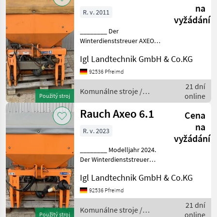
na
R. v. 2011
vyžádání
________ Der
Winterdienststreuer AXEO
6.1 bietet professionelle
Igl Landtechnik GmbH & Co.KG
Streutechnik für
kommunale Fahrzeuge und
92536 Pfreimd
Traktoren. Ob Salz, Splitt,
21 dní
Sand oder Dünger, AXEO
Komunálne stroje /
online
Použitý stroj
setzt neu
Rauch
Rauch Axeo 6.1
Cena
na
R. v. 2023
vyžádání
________ Modelljahr 2024.
Der Winterdienststreuer
AXEO 6.1 bietet
Igl Landtechnik GmbH & Co.KG
professionelle Streutechnik
für kommunale Fahrzeuge
92536 Pfreimd
und Traktoren. Ob Salz,
21 dní
Splitt, Sand oder Dünge
Komunálne stroje /
online
Použitý stroj