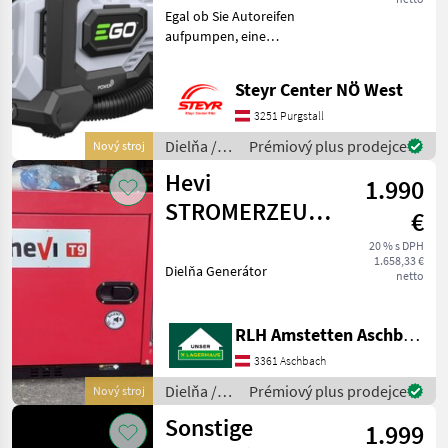
Egal ob Sie Autoreifen
aufpumpen, eine
Luftmatratze befüllen oder
Outdoor-Ausrüstung
Steyr Center NÖ West
vorbereiten – der
kompakte EGO 3-in-1-
3251 Purgstall
Luftkompressor bietet
Dielňa /
Prémiový plus prodejce
Nový stroj
leistungsstarke und
Sonstige
Hevi
1.990
STROMERZEUGER
€
T9000FULL
20 % s DPH
1.658,33 €
DIESEL AVR
Dielňa Generátor
netto
RLH Amstetten Aschbach
3361 Aschbach
Dielňa /
Prémiový plus prodejce
Nový stroj
Hevi
Sonstige
1.999