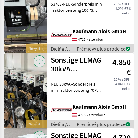
53783-NEU-Sonderpreis min
20 % s DPH
4.291,67 €
Traktor Leistung 100PS
netto
Lagernd 3-Punktanbau Die
Fa. Kaufmann zeigt Ihnen
die Maschine bzw. Gerät
Kaufmann Alois GmbH
gerne am Betrieb und bittet
4723 Natternbach
um eine
Dielňa /
Prémiový plus prodejce
Nový stroj
Sonstige
Sonstige ELMAG
4.850
30kVA
€
Zapfwellen
20 % s DPH
NEU 30kVA--Sonderpreis
4.041,67 €
Stromerzeuger
netto
min-Traktor Leistung 70PS
3-Punktanbau Die Fa.
Kaufmann zeigt Ihnen die
Kaufmann Alois GmbH
Maschine bzw. Gerät gerne
am Betrieb und bittet um
4723 Natternbach
eine Terminve
Dielňa /
Prémiový plus prodejce
Nový stroj
Sonstige
Sonstige ELMAG
4.720