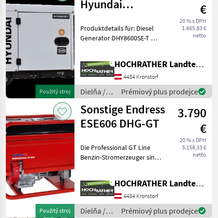
Hyundai
€
DHY8600SE-T
20 % s DPH
Produktdetails für: Diesel
1.665,83 €
netto
Generator DHY8600SE-T D
Der HYUNDAI Diesel
Generator DHY8600SE-T D
HOCHRATHER Landtechnik GmbH
ist ein leistungsstarker,
besonders leiser
4484 Kronstorf
Stromerzeuger mit
Dielňa /
Prémiový plus prodejce
Použitý stroj
Dieselmot
Sonstige
Sonstige Endress
3.790
ESE606 DHG-GT
€
20 % s DPH
Die Professional GT Line
3.158,33 €
netto
Benzin-Stromerzeuger sind
mit leistungsstarken
Synchron-Generatoren
HOCHRATHER Landtechnik GmbH
ausgestattet und eignen
sich für den Einsatz von
4484 Kronstorf
Baugeräten, Elektrowerk
Dielňa /
Prémiový plus prodejce
Použitý stroj