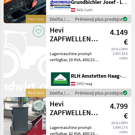
Grundbichler Josef - Landmaschinen
5431 Kuchl
Dielňa /
Prémiový plus prodejce
Nový stroj
Sonstige
Hevi
4.149
ZAPFWELLENGENERATOR
€
20 TCS
20 % s DPH
Lagermaschine prompt
3.457,50 €
netto
verfügbar, 20 KVA, 400/230
Volt, Version Haus und
Feldbetrieb, Langsamläufer
RLH Amstetten Haag-St. Valentin
mit 1500 U/min,
Spannungs und
3350 Haag
Frequenzüberwachung
Dielňa /
Prémiový plus prodejce
Nový stroj
AVR-Regelung, IP
Hevi
Hevi
4.799
ZAPFWELLENGENERATOR
€
42 TCS
20 % s DPH
Lagermaschine prompt
3.999,17 €
netto
verfügbar, 42 KVA, 400/230