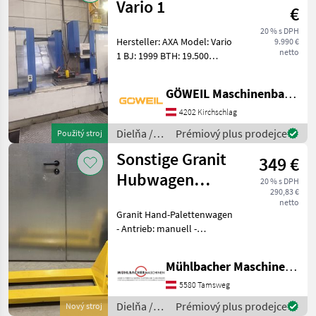
Vario 1
€
20 % s DPH
Hersteller: AXA Model: Vario
9.990 €
netto
1 BJ: 1999 BTH: 19.500
Verfahrweg X-Achse: 1.760
mm Verfahrweg Y-Achse:
GÖWEIL Maschinenbau GmbH
500 mm Verfahrweg Z-
Achse: 600 mm
4202 Kirchschlag
Vorschubgeschwindigke
Dielňa /
Prémiový plus prodejce
Použitý stroj
Sonstige
Sonstige Granit
349 €
Hubwagen
20 % s DPH
290,83 €
2.500kg
netto
Granit Hand-Palettenwagen
- Antrieb: manuell -
Gabelbreite 540mm - Hub
115mm - Tragfähigkeit
Mühlbacher Maschinen GmbH
2.500kg - Gabellänge
1.150mm - Räder:
5580 Tamsweg
Gabelrollen aus Polyuretha
Dielňa /
Prémiový plus prodejce
Nový stroj