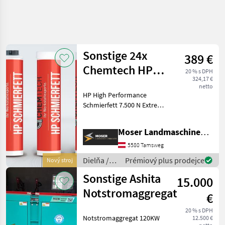
Sonstige 24x
389 €
Chemtech HP
20 % s DPH
324,17 €
Hochleistungs-
netto
HP High Performance
Schmierfett
Schmierfett 7.500 N Extrem
belastbar – für
Landwirtschaft, Forst, Bau
Moser Landmaschinenhandel
und Industrie Unser HP-
Schmierfett auf Calcium-
5580 Tamsweg
Sulfonat-Komplex-Basis
Dielňa /
Prémiový plus prodejce
Nový stroj
Sonstige
Sonstige Ashita
15.000
Notstromaggregat
€
20 % s DPH
Notstromaggregat 120KW
12.500 €