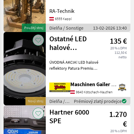
Hebebühne (Radgreifer)**
Zum Verkauf steht eine
RA-Technik
reparaturbedürftige mobile
Hebebühne der Marke
6555 Kappl
Hetra. Diese Heb
Dielňa / Sonstige
13-02-2026 13:40
Použitý stroj
Ostatné LED
135 €
halové
20 % s DPH
112,50 €
reflektory
netto
ÚVODNÁ AKCIA! LED halové
Patura Premium-
reflektory Patura Premium-
Line AKCIA
Line v 3 rôznych
vyhotoveniach s výkonom
Maschinen Gailer GmbH
od 100 do 240 wattov
Ideálne vhodné pre haly,
9640 Kötschach-Mauthen
stajne a budovy s vysokými
Dielňa /
Prémiový zlatý prodejce
Nový stroj
Sonstige
Hartner 6000
1.270
SPE
€
20 % s DPH