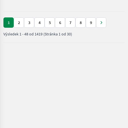
Sonstige
1
2
3
4
5
6
7
8
9
Výsledek
1
-
48
od
1419
(Stránka 1 od 30)