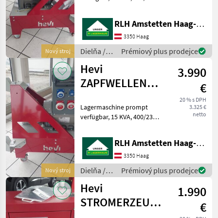
Volt, Version Haus und
Feldbetrieb, Langsamläufer
RLH Amstetten Haag-St. Valentin
mit 1500 U/min,
Spannungs und
3350 Haag
Frequenzüberwachung
Dielňa /
Prémiový plus prodejce
Nový stroj
AVR-Regelung, IP
Hevi
Hevi
3.990
ZAPFWELLENGENERATOR
€
15 TCS
20 % s DPH
Lagermaschine prompt
3.325 €
netto
verfügbar, 15 KVA, 400/230
Volt, Version Haus und
Feldbetrieb, Langsamläufer
RLH Amstetten Haag-St. Valentin
mit 1500 U/min,
Spannung`s und
3350 Haag
Frequenzüberwachung
Dielňa /
Prémiový plus prodejce
Nový stroj
AVR-Regelung, I
Hevi
Hevi
1.990
STROMERZEUGER
€
T9000FULL