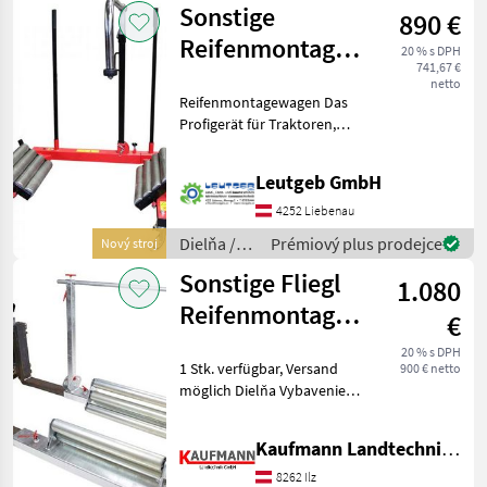
Sonstige
890 €
Reifenmontagewagen
20 % s DPH
741,67 €
Fliegl Aktion!!
netto
Reifenmontagewagen Das
Profigerät für Traktoren,
LKWs und andere schwere
Räder. Sie wollen den
Leutgeb GmbH
Reifenwechsel und einen
Traktor oder LKW
4252 Liebenau
selbstständig behalt
Dielňa /
Prémiový plus prodejce
Nový stroj
Sonstige
Sonstige Fliegl
1.080
Reifenmontagehilfe
€
mit
20 % s DPH
1 Stk. verfügbar, Versand
900 € netto
Stapleraufnahme
möglich Dielňa Vybavenie
dielne
Kaufmann Landtechnik GmbH
8262 Ilz