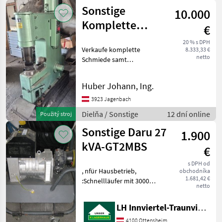
Sonstige
Sonstige
10.000
Komplette
€
Schmiede
20 % s DPH
Verkaufe komplette
8.333,33 €
netto
Schmiede samt
Luftschmiedehammer
Bärgewicht 50 kg, Amboss,
Huber Johann, Ing.
Esse samt Wasser und
Kohlebecken, Gesenke,
3923 Jagenbach
Zangen und Schraubstock
Dielňa / Sonstige
12 dní online
Použitý stroj
Dielňa Vybavenie di
Sonstige Daru 27
1.900
kVA-GT2MBS
€
s DPH od
, nfür Hausbetrieb,
obchodníka
1.681,42 €
:Schnellläufer mit 3000
netto
U/mi Dielňa Generátor
LH Innviertel-Traunviertel-Urfahr eGen, Ottensheim
4100 Ottensheim