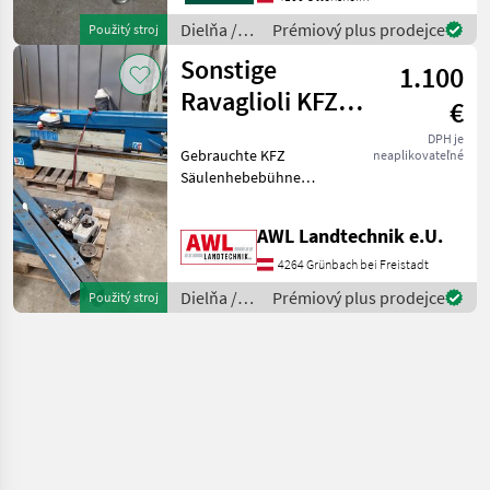
Dielňa /
Prémiový plus prodejce
Použitý stroj
Sonstige
Sonstige
1.100
Ravaglioli KFZ
€
Säulenhebebühne
DPH je
Gebrauchte KFZ
neaplikovateľné
Säulenhebebühne
Ravaglioli KP 121 N 3,
komplett demontiert,
AWL Landtechnik e.U.
einsatzbereit Dielňa
Vybavenie dielne
4264 Grünbach bei Freistadt
Dielňa /
Prémiový plus prodejce
Použitý stroj
Sonstige