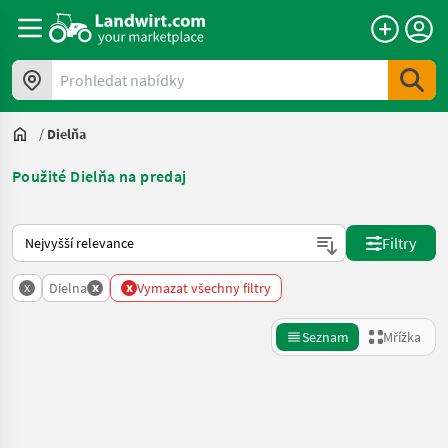
Prohledat nabídky
/
Dielňa
Použité Dielňa na predaj
Takto se řadí nabídky na Landwirt.com
Filtry
x
x
x
Dielna
Vymazat všechny filtry
Seznam
Mřížka
Zpřesnit