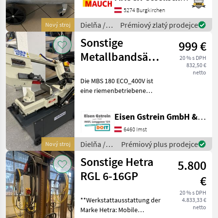
Details: - effektive
Liefermenge 389 l/min -
5274 Burgkirchen
Ansaugleistung 549 l/min -
Dielňa /
Prémiový zlatý prodejce
Nový stroj
Max. Betriebsdr
Sonstige
Sonstige
999 €
Metallbandsäge
20 % s DPH
832,50 €
MBS 180 Eco /
netto
Die MBS 180 ECO_400V ist
400 V
eine riemenbetriebene
Metallbandsäge. Für
Gehrungsschnitte wird
Eisen Gstrein GmbH & Co KG
nicht der Sägearm sondern
der Schraubstock
6460 Imst
gewinkelt, wodurch der
Dielňa /
Prémiový plus prodejce
Nový stroj
Platzbed
Sonstige
Sonstige Hetra
5.800
RGL 6-16GP
€
20 % s DPH
**Werkstattausstattung der
4.833,33 €
netto
Marke Hetra: Mobile