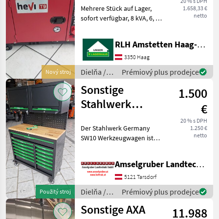
20 % s DPH
Mehrere Stück auf Lager,
1.658,33 €
DIESEL AVR
netto
sofort verfügbar, 8 kVA, 6, 4
KW, Spannung Volt 400/230,
230 und 400 Volt
RLH Amstetten Haag-St. Valentin
Steckdosen. AVR Regelung,
14 Liter Tank, Radsatz,
3350 Haag
Elektrostart. Not
Dielňa /
Prémiový plus prodejce
Nový stroj
Hevi
Sonstige
1.500
Stahlwerk
€
Werkstattwagen
20 % s DPH
Der Stahlwerk Germany
1.250 €
SW 10
netto
SW10 Werkzeugwagen ist
die ultimative Lösung für
jede Werkstatt, Garage oder
Amselgruber Landtechnik GmbH
professionelle
Arbeitsumgebung.
5121 Tarsdorf
Ausgestattet mit 13
Dielňa /
Prémiový plus prodejce
Použitý stroj
robusten Schub
Sonstige
Sonstige AXA
11.988