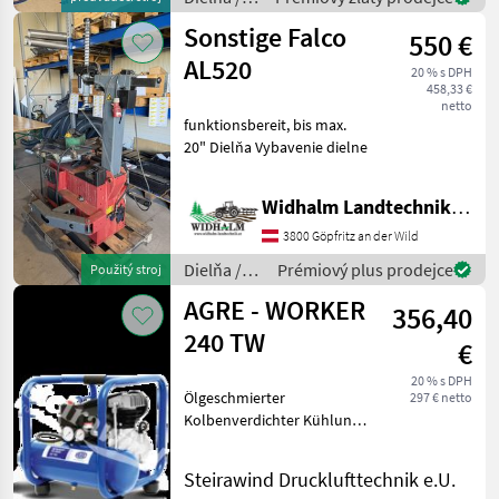
Sonstige
Sonstige Falco
550 €
AL520
20 % s DPH
458,33 €
netto
funktionsbereit, bis max.
20" Dielňa Vybavenie dielne
Widhalm Landtechnik GmbH
3800 Göpfritz an der Wild
Dielňa /
Prémiový plus prodejce
Použitý stroj
Sonstige
AGRE - WORKER
356,40
240 TW
€
20 % s DPH
Ölgeschmierter
297 € netto
Kolbenverdichter Kühlung:
Luftgekühlte Bauweise
Antrieb: direktgetriebener
Steirawind Drucklufttechnik e.U.
Kolbenkompressor