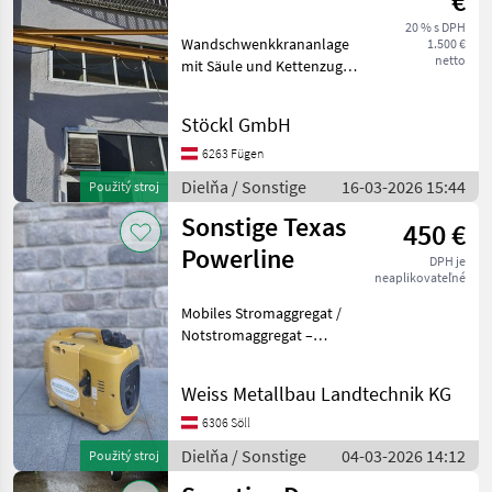
€
DEMAG
20 % s DPH
Wandschwenkkrananlage
1.500 €
netto
mit Säule und Kettenzug
DEMAG 1.000 kg Preis ab
Standort Dielňa Halový
Stöckl GmbH
žeriav
6263 Fügen
Dielňa / Sonstige
16-03-2026 15:44
Použitý stroj
Sonstige Texas
450 €
Powerline
DPH je
neaplikovateľné
Mobiles Stromaggregat /
Notstromaggregat –
gebraucht – kompakt &
zuverlässig Ich verkaufe ein
Weiss Metallbau Landtechnik KG
gebrauchtes, tragbares
Stromaggregat in
6306 Söll
kompakter Bauweise. Ideal
Dielňa / Sonstige
04-03-2026 14:12
Použitý stroj
fü