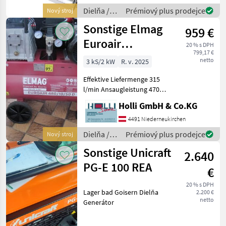
Dielňa /
Prémiový plus prodejce
Nový stroj
Sonstige
Sonstige Elmag
959 €
Euroair
20 % s DPH
799,17 €
480/10/50D
netto
3 kS/2 kW
R. v. 2025
Effektive Liefermenge 315
l/min Ansaugleistung 470
l/min ; Max. Betriebsdruck
Holli GmbH & Co.KG
10 bar, Ölgeschmiert
Behältervolumen 50 l ,
4491 Niederneukirchen
Motornennleistung 2, 2 / 3
Dielňa /
Prémiový plus prodejce
Nový stroj
kW / PS , 400/5
Sonstige
Sonstige Unicraft
2.640
PG-E 100 REA
€
20 % s DPH
Lager bad Goisern Dielňa
2.200 €
netto
Generátor