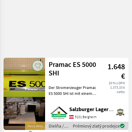
Pramac ES 5000
1.648
SHI
€
20 % s DPH
Der Stromerzeuger Pramac
1.373,33 €
netto
ES 5000 SHI ist mit einem
Honda Motor GX270
ausgestattet und ist für den
Salzburger Lagerhaus-Technik
professionellen Einsatz
gedacht. Mit einer
5101 Bergheim
Dauerleistung 4, 20 kVA,
Dielňa /
Prémiový zlatý prodejce
Nový stroj
Pramac