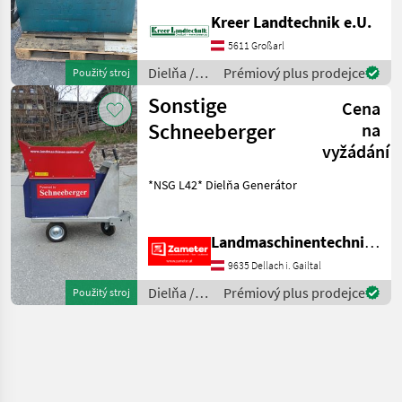
*Motor Type M562A20-
Kreer Landtechnik e.U.
T690NPE *Leistung 22, 4 kW
*Spannung 400/690 V 50 Hz
5611 Großarl
*Drehzahl 2750 U/min
Dielňa /
Prémiový plus prodejce
Použitý stroj
Dielňa
Sonstige
Sonstige
Cena
Schneeberger
na
vyžádání
*NSG L42* Dielňa Generátor
Landmaschinentechnik Zameter Petra
9635 Dellach i. Gailtal
Dielňa /
Prémiový plus prodejce
Použitý stroj
Sonstige