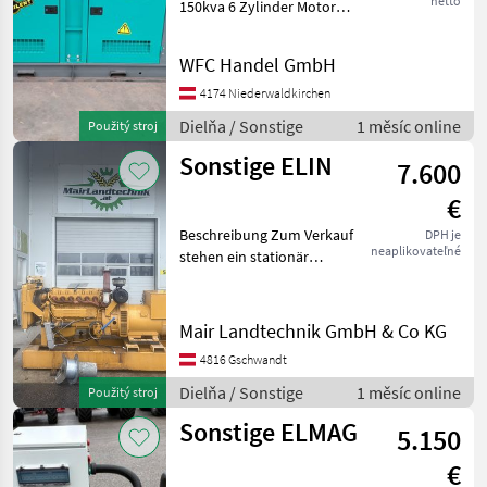
netto
150kva 6 Zylinder Motor
AVR regler NEU Dielňa
Generátor
WFC Handel GmbH
4174 Niederwaldkirchen
Dielňa / Sonstige
1 měsíc online
Použitý stroj
Sonstige ELIN
7.600
€
Beschreibung Zum Verkauf
DPH je
neaplikovateľné
stehen ein stationär
Industrie-
Notstromaggregate mit
STAMFORD HC434D
Mair Landtechnik GmbH & Co KG
Generator und Steyr WD
4816 Gschwandt
615 Industriemotor. Die
Aggregate stammen au
Dielňa / Sonstige
1 měsíc online
Použitý stroj
Sonstige ELMAG
5.150
€