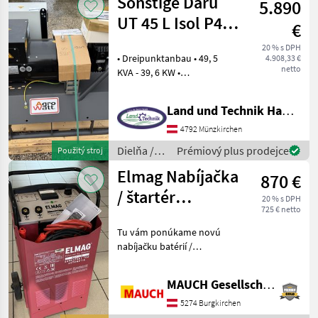
Sonstige Daru
5.890
UT 45 L Isol P44
€
ESF
20 % s DPH
• Dreipunktanbau • 49, 5
4.908,33 €
netto
KVA - 39, 6 KW •
Langsamläufer • Schutzart
IP 44 für Betrieb im Freien •
Land und Technik HandelsgesmbH
Generator mit AVR •
elektronischer
4792 Münzkirchen
Spannungsregler • Schaltka
Dielňa /
Prémiový plus prodejce
Použitý stroj
Sonstige
Elmag Nabíjačka
870 €
/ štartér
20 % s DPH
725 € netto
Eurostart 700
Tu vám ponúkame novú
nabíjačku batérií /
štartovací prístroj od
spoločnosti Elmag.
MAUCH Gesellschaft m.b.H. & Co.KG
Technické údaje: -
Napájanie 230/50 (Schuko)
5274 Burgkirchen
V/Hz - Typy nabíjateľných