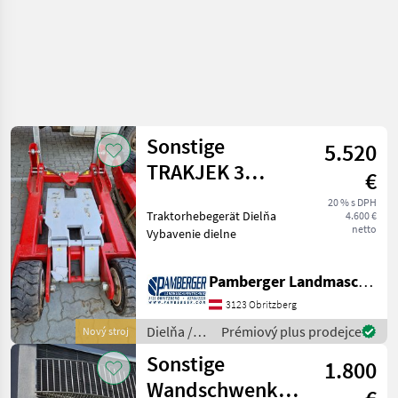
Sonstige
5.520
TRAKJEK 3
€
Punkt
20 % s DPH
Traktorhebegerät Dielňa
4.600 €
Hebeplattform
netto
Vybavenie dielne
Pamberger Landmaschinentechnik GmbH
3123 Obritzberg
Dielňa /
Prémiový plus prodejce
Nový stroj
Sonstige
Sonstige
1.800
Wandschwenkkrananlage