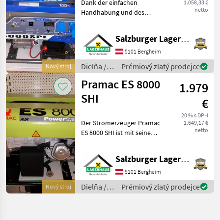
Dank der einfachen
1.058,33 €
netto
Handhabung und des
geringen Gewichtes eignen
sich die Stromerzeuger der
Salzburger Lagerhaus-Technik
Serie Super Power optimal
für die mobile Anwendung
5101 Bergheim
mit zuverlässigem Benz
Dielňa /
Prémiový zlatý prodejce
Nový stroj
Hartner
Pramac ES 8000
1.979
SHI
€
20 % s DPH
Der Stromerzeuger Pramac
1.649,17 €
netto
ES 8000 SHI ist mit seinem
11 Liter Tank und dem
elektronisch geregelten
Salzburger Lagerhaus-Technik
Generator, kurz AVR- Regler,
für den professionellen
5101 Bergheim
Einsatz gedach
Dielňa /
Prémiový zlatý prodejce
Nový stroj
Pramac