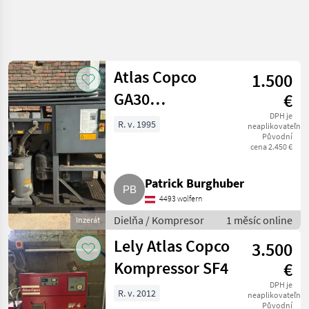
Atlas Copco
1.500
GA30
€
Schraubkompressor
DPH je
R. v. 1995
neaplikovateľné
Původní
cena 2.450 €
Patrick Burghuber
4493 wolfern
Dielňa / Kompresor
1 měsíc online
Inzerát
Lely Atlas Copco
3.500
Kompressor SF4
€
DPH je
R. v. 2012
neaplikovateľné
Původní