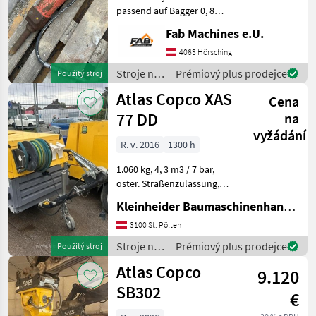
passend auf Bagger 0, 8
tonnen bis 1, 5 tonnen
Fab Machines e.U.
Aufnahme SW010 / MH03
Betriebsgewicht 55 kg
4063 Hörsching
Durchmesser
Stroje na
Prémiový plus prodejce
Použitý stroj
Einsteckwerkzeug 40 mm Ar
stavbu /
Atlas Copco XAS
Cena
Atlas
Copco
77 DD
na
vyžádání
R. v. 2016
1300 h
1.060 kg, 4, 3 m3 / 7 bar,
öster. Straßenzulassung,
Schauchaufroller Stroje na
Kleinheider Baumaschinenhandel GmbH.
stavbu Kompresor
3100 St. Pölten
Stroje na
Prémiový plus prodejce
Použitý stroj
stavbu /
Atlas Copco
9.120
Atlas
Copco
SB302
€