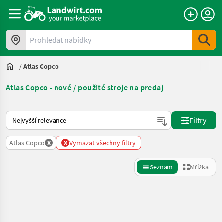
Prohledat nabídky
/
Atlas Copco
Atlas Copco - nové / použité stroje na predaj
Takto se řadí nabídky na Landwirt.com
Filtry
x
x
Atlas Copco
Vymazat všechny filtry
Seznam
Mřížka
Zpřesnit