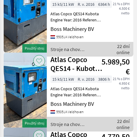
Engine
15 kS/11 kW
R. v. 2016
6364 h
21 % s DPH
4.500 €
netto
Atlas Copco QES14 Kubota
Engine Year: 2016 Reference
number: BM007921 Hours:
Boss Machinery BV
6.364 Type QES14 Location
5505JA Veldhoven
Veldhoven, Netherlands
Certificate: CE Serial
22 dní
Použitý stroj
Stroje na chov
number: ESF355
online
hospodárskych zvierat /
Atlas Copco
5.989,50
Atlas Copco
QES14 - Kubota
€
Engine
15 kS/11 kW
R. v. 2016
3806 h
21 % s DPH
4.950 €
netto
Atlas Copco QES14 Kubota
Engine Year: 2016 Reference
number: BM007920 Hours:
Boss Machinery BV
3.806 Type QES14 Location
5505JA Veldhoven
Veldhoven, Netherlands
Certificate: CE Serial
22 dní
Použitý stroj
Stroje na chov
number: ESF355
online
hospodárskych zvierat /
Atlas Copco
4.779,50
Atlas Copco