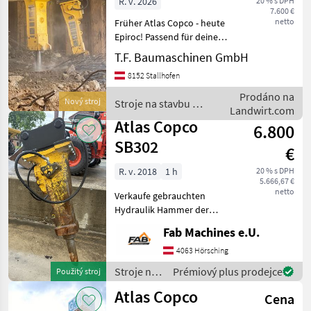
R. v. 2026
20 % s DPH
7.600 €
netto
Früher Atlas Copco - heute
Epiroc! Passend für deinen
Bagger von 1, 5 to - 140 to!
T.F. Baumaschinen GmbH
Durch die massive
8152 Stallhofen
wartungsfreundliche
Bauweise, den einfachen
Prodáno na
Nový stroj
Stroje na stavbu /
Werkzeugwechsel, di
Landwirt.com
Atlas Copco
Atlas Copco
6.800
SB302
€
R. v. 2018
1 h
20 % s DPH
5.666,67 €
netto
Verkaufe gebrauchten
Hydraulik Hammer der
Marke Atlas Copco/Epiroc
Fab Machines e.U.
Passend für Bagger
zwischen 4.5 - 9 Tonnen
4063 Hörsching
Anbauplatte passend
Stroje na
Prémiový plus prodejce
Použitý stroj
SW020 Technische Daten
stavbu /
Atlas Copco
Gew
Cena
Atlas