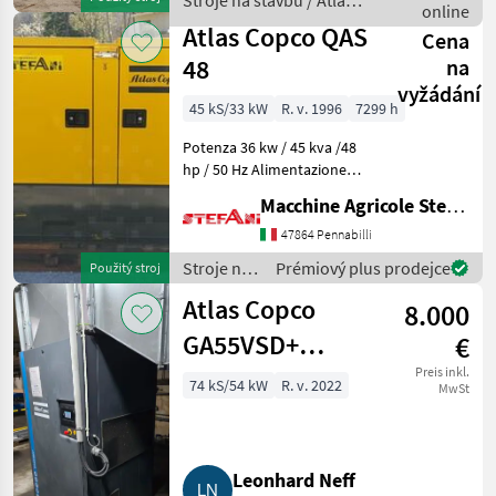
Stroje na stavbu / Atlas
Location Veldhoven,
online
Copco
Netherlands Certif
Atlas Copco QAS
Cena
48
na
vyžádání
45 kS/33 kW
R. v. 1996
7299 h
Potenza 36 kw / 45 kva /48
hp / 50 Hz Alimentazione
diesel motore Perkins tara
Macchine Agricole Stefani Luciano
1700 kg silenziato con
pannelli fono assorbenti
47864 Pennabilli
Quadro elettrico di
Stroje na
Prémiový plus prodejce
Použitý stroj
controllo St
stavbu /
Atlas Copco
8.000
Atlas
Copco
GA55VSD+
€
Premium
Preis inkl.
74 kS/54 kW
R. v. 2022
MwSt
Schraubenkompressor,
Bj. 2022
Leonhard Neff