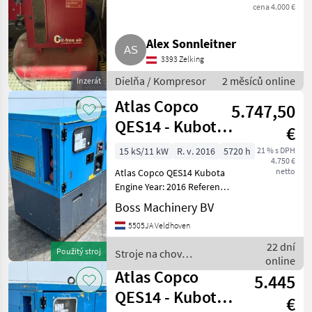
cena 4.000 €
Alex Sonnleitner
3393 Zelking
Dielňa / Kompresor
2 měsíců online
Inzerát
Atlas Copco
5.747,50
QES14 - Kubota
€
Engine
15 kS/11 kW
R. v. 2016
5720 h
21 % s DPH
4.750 €
netto
Atlas Copco QES14 Kubota
Engine Year: 2016 Reference
number: BM007919 Hours:
Boss Machinery BV
5.720 Type QES14 Location
5505JA Veldhoven
Veldhoven, Netherlands
Certificate: CE Serial
22 dní
Použitý stroj
Stroje na chov
number: ESF355
online
hospodárskych zvierat /
Atlas Copco
5.445
Atlas Copco
QES14 - Kubota
€