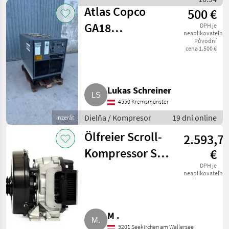
Copco
Atlas Copco
500 €
GA18
DPH je
neaplikovateľné
Kompressor
Původní
cena 1.500 €
Schraubenkompressor
Lukas Schreiner
4550 Kremsmünster
Dielňa / Kompresor
19 dní online
Inzerát
Ölfreier Scroll-
2.593,7
Kompressor SL-
€
140EB.JGB
DPH je
neaplikovateľné
M .
5201 Seekirchen am Wallersee