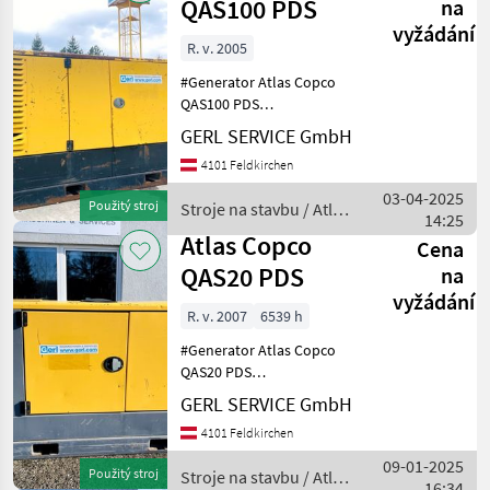
Copco
QAS100 PDS
na
vyžádání
R. v. 2005
#Generator Atlas Copco
QAS100 PDS
Baujahr.............2005
GERL SERVICE GmbH
S/N.................523670
4101 Feldkirchen
Motor...............80 kW, 4 Zyl.
Perkins Gewicht.............2, 0 t
03-04-2025
Použitý stroj
Stroje na stavbu / Atlas
Deta
14:25
Copco
Atlas Copco
Cena
QAS20 PDS
na
vyžádání
R. v. 2007
6539 h
#Generator Atlas Copco
QAS20 PDS
Baujahr.............2007
GERL SERVICE GmbH
S/N.................YA306276270683565
4101 Feldkirchen
Stundenzähler.......6539
Motor...............16 kW, 4 Zyl.
09-01-2025
Použitý stroj
Stroje na stavbu / Atlas
Perkin
16:34