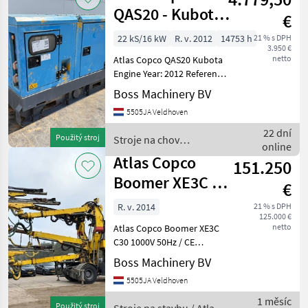
QAS20 - Kubota
€
Engine
22 kS/16 kW
R. v. 2012
14753 h
21 % s DPH
3.950 €
netto
Atlas Copco QAS20 Kubota
Engine Year: 2012 Reference
number: BM007918 Hours:
Boss Machinery BV
14.753 Type QAS20
5505JA Veldhoven
Location Veldhoven,
Netherlands Certificate: CE
22 dní
Použitý stroj
Stroje na chov
Serial number: APP22
online
hospodárskych zvierat /
Atlas Copco
151.250
Atlas Copco
Boomer XE3C -
€
1000V / COP
R. v. 2014
21 % s DPH
125.000 €
3084 Drills
netto
Atlas Copco Boomer XE3C
C30 1000V 50Hz / CE
Certified Year: 2014
Boss Machinery BV
Reference number:
5505JA Veldhoven
BM007075 Hours: 3.105
Type Boomer XE3C C30
1 měsíc
Použitý stroj