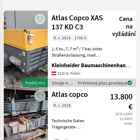
hledání
Atlas Copco XAS
Cena
Kategorie
Země
Filtry
1
137 KD C3
na
vyžádání
Zobrazit
R. v. 2014
1700 h
AKTUÁLNÍ
Obnovit
21
CESTA
výsledků
1, 5 to., 7, 7 m³ / 7 bar, öster.
Atlas
Straßenzulassung, road
Copco
papers Stroje na stavbu
Kleinheider Baumaschinenhandel GmbH.
Kompresor
VYBRAT
3100 St. Pölten
KATEGORII
Stroje na
Prémiový plus prodejce
Použitý stroj
stavebná technika
10
stavbu /
Atlas copco
13.800
Atlas
Copco
ostatné
6
€
R. v. 2019
20 % s DPH
poľnohospodárska technika
5
11.500 €
Technische Daten
netto
Trägergeräte-
MARKETPLACE
Gewichtsklasse 9 - 15 t
Betriebsgewicht 625 kg