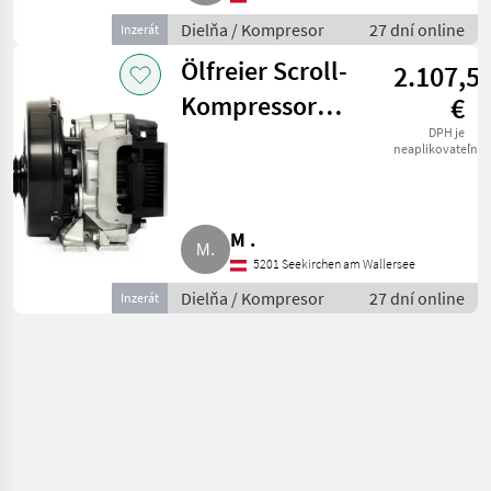
Dielňa / Kompresor
27 dní online
Inzerát
Ölfreier Scroll-
2.107,5
Kompressor
€
auch geeignet
DPH je
neaplikovateľné
für AT, SL-165E-
JGB
M .
5201 Seekirchen am Wallersee
Dielňa / Kompresor
27 dní online
Inzerát