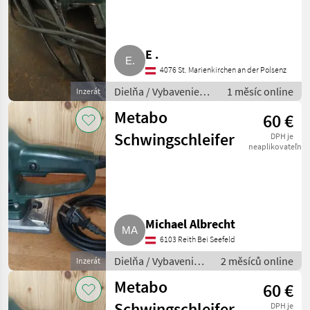
E .
4076 St. Marienkirchen an der Polsenz
Dielňa / Vybavenie
1 měsíc online
Inzerát
dielne
Metabo
60 €
Schwingschleifer
DPH je
neaplikovateľné
Michael Albrecht
6103 Reith Bei Seefeld
Dielňa / Vybavenie
2 měsíců online
Inzerát
dielne
Metabo
60 €
Schwingschleifer
DPH je