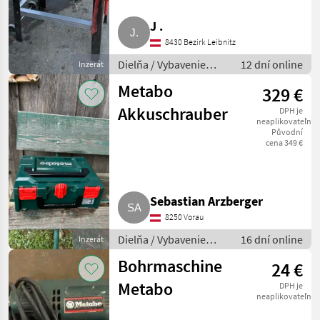
J .
Weber
8430 Bezirk Leibnitz
Elmag
Dielňa / Vybavenie
12 dní online
Inzerát
dielne
Metabo
329 €
Kersten
Akkuschrauber
DPH je
neaplikovateľné
Agre
Původní
cena 349 €
MARKETPLACE
Nabídky
Marketplace
Inzeráty
Sebastian Arzberger
prodejců
8250 Vorau
Dielňa / Vybavenie
16 dní online
Inzerát
dielne
Bohrmaschine
24 €
Metabo
DPH je
neaplikovateľné