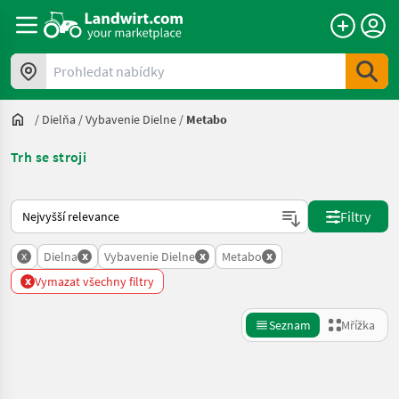
Prohledat nabídky
/
Dielňa
/
Vybavenie Dielne
/
Metabo
Trh se stroji
Takto se řadí nabídky na Landwirt.com
Filtry
x
x
x
x
Dielna
Vybavenie Dielne
Metabo
x
Vymazat všechny filtry
Seznam
Mřížka