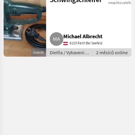
neaplikovateľné
Michael Albrecht
6103 Reith Bei Seefeld
Dielňa / Vybavenie
2 měsíců online
Inzerát
dielne