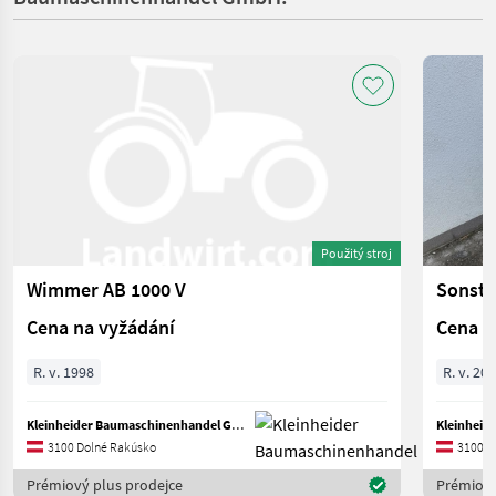
Použitý stroj
Wimmer AB 1000 V
Cena na vyžádání
Cena n
R. v. 1998
R. v. 20
Kleinheider Baumaschinenhandel GmbH.
3100 Dolné Rakúsko
3100 D
Prémiový plus prodejce
Prémiový