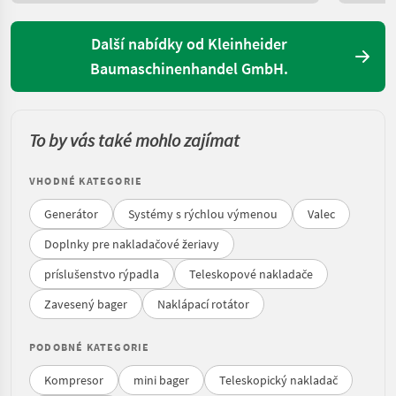
Další nabídky od Kleinheider
Baumaschinenhandel GmbH.
To by vás také mohlo zajímat
VHODNÉ KATEGORIE
Generátor
Systémy s rýchlou výmenou
Valec
Doplnky pre nakladačové žeriavy
príslušenstvo rýpadla
Teleskopové nakladače
Zavesený bager
Naklápací rotátor
PODOBNÉ KATEGORIE
Kompresor
mini bager
Teleskopický nakladač