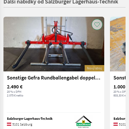
Další nabídky od Salzburger Lagerhaus-Technik
Nový stroj
Sonstige Gefra Rundballengabel doppelt hydraulisch
Sonsti
2.490 €
1.000 €
20 % s DPH
20 % s DPH
2.075 € netto
833,33 € net
Salzburger Lagerhaus-Technik
Salzburge
5101 Salzburg
5101 S