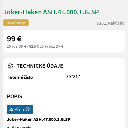
Joker-Haken ASH.4T.000.1.G.SP
5101, Rakúsko
Nové stroje
99 €
20 % s DPH
/ 82,5 € 20 % bez DPH
TECHNICKÉ ÚDAJE
807817
Interné číslo
POPIS
Přeložit
Joker-Haken ASH.4T.000.1.G.SP
Aktionspreis