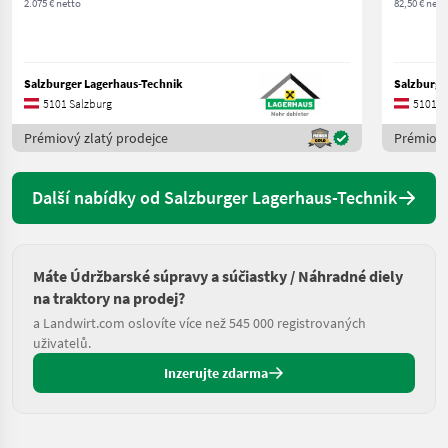
2.075 € netto
82,50 € nett
Salzburger Lagerhaus-Technik
Salzburge
5101 Salzburg
5101 S
Prémiový zlatý prodejce
Prémiový
Další nabídky od Salzburger Lagerhaus-Technik
Máte Údržbarské súpravy a súčiastky / Náhradné diely
na traktory na prodej?
a Landwirt.com oslovíte více než 545 000 registrovaných
uživatelů.
Inzerujte zdarma