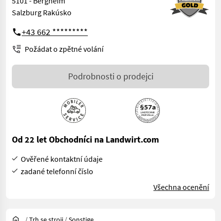
5101 - Bergheim
Salzburg Rakúsko
+43 662 *********
Požádat o zpětné volání
Podrobnosti o prodejci
Od 22 let Obchodníci na Landwirt.com
Ověřené kontaktní údaje
zadané telefonní číslo
Všechna ocenění
/
Trh se stroji
/
Sonstige