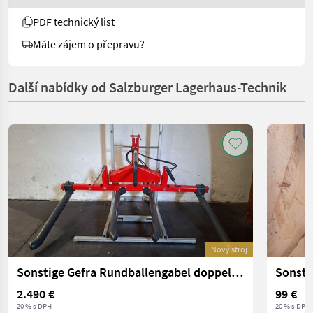
PDF technický list
Máte zájem o přepravu?
Další nabídky od Salzburger Lagerhaus-Technik
Nový stroj
Sonstige Gefra Rundballengabel doppelt hydraulisch
Sonsti
2.490 €
99 €
20 % s DPH
20 % s DPH