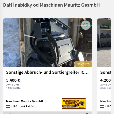
Další nabídky od Maschinen Mauritz GesmbH
Nový stroj
Sonstige Abbruch- und Sortiergreifer ICM SG 65
5.400 €
4.200 €
20 % s DPH
20 % s DPH
4.500 € netto
3.500 € nett
Maschinen Mauritz GesmbH
Maschine
4190 Horné Rakúsko
4190 H