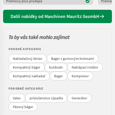
Prémiový plus prodejce
Prémiový
Další nabídky od Maschinen Mauritz GesmbH
To by vás také mohlo zajímat
VHODNÉ KATEGORIE
Nakladačový žeriav
Bager s gumovými kolesami
Kompaktný báger
buldozér
Naklápací rotátor
Kompaktný nakladač
Bager
Kompresor
PODOBNÉ KATEGORIE
Valec
príslušenstvo rýpadla
Generátor
Pásový báger