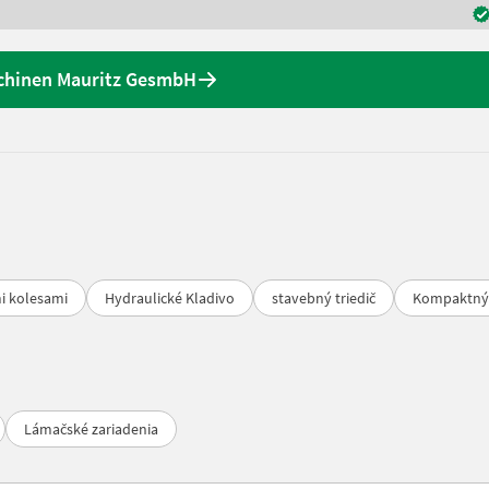
schinen Mauritz GesmbH
i kolesami
Hydraulické Kladivo
stavebný triedič
Kompaktný
Lámačské zariadenia