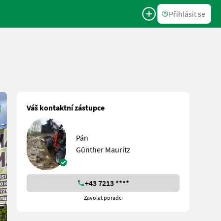
Přihlásit se
Váš kontaktní zástupce
Pán
Günther Mauritz
+43 7213 ****
Zavolat poradci