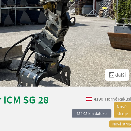
další
r ICM SG 28
4190
Horné Rakús
Nové
stroje
454.05 km daleko
Nové stroj