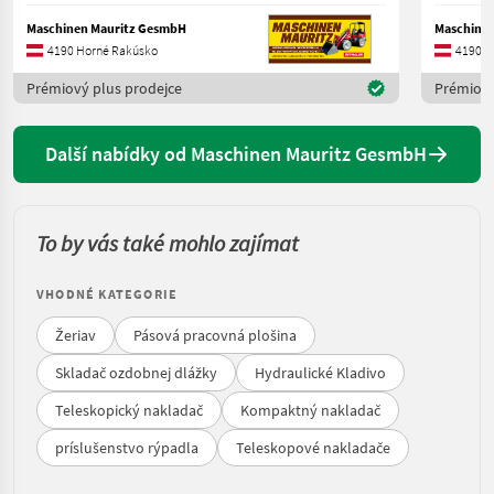
Maschinen Mauritz GesmbH
Maschine
4190 Horné Rakúsko
4190 H
Prémiový plus prodejce
Prémiový
Další nabídky od Maschinen Mauritz GesmbH
To by vás také mohlo zajímat
VHODNÉ KATEGORIE
Žeriav
Pásová pracovná plošina
Skladač ozdobnej dlážky
Hydraulické Kladivo
Teleskopický nakladač
Kompaktný nakladač
príslušenstvo rýpadla
Teleskopové nakladače