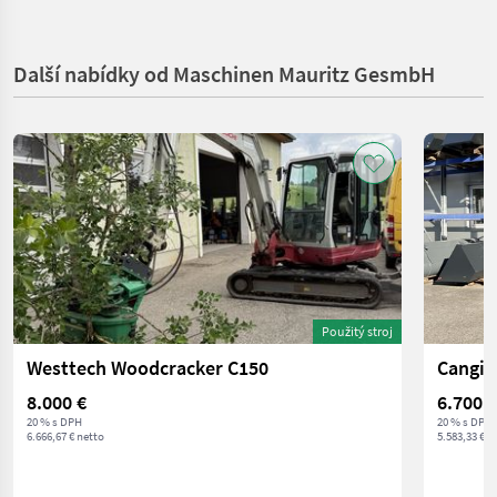
Další nabídky od Maschinen Mauritz GesmbH
Použitý stroj
Westtech Woodcracker C150
8.000 €
6.700 €
20 % s DPH
20 % s DPH
6.666,67 € netto
5.583,33 € n