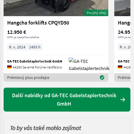
Použitý stroj
Hangcha forklifts CPQYD50
Hangch
12.950 €
24.950
DPH je neaplikovateľné
DPH je neap
R. v. 2014
1493 h
R. v. 20
GA-TEC Gabelstaplertechnik GmbH
GA-TEC Ga
44263 Severné Porýnie-Vestfálsko
44263 
Prémiový plus prodejce
Prémiový
Další nabídky od GA-TEC Gabelstaplertechnik
GmbH
To by vás také mohlo zajímat