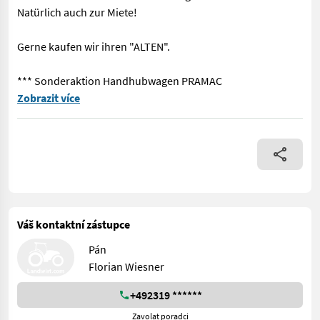
Natürlich auch zur Miete!
Gerne kaufen wir ihren "ALTEN".
*** Sonderaktion Handhubwagen PRAMAC
== Weitere Informationen (DE) == *Inkl.Hersteller Garantie 12 
Zobrazit více
Váš kontaktní zástupce
Pán
Florian Wiesner
+492319 ******
Zavolat poradci