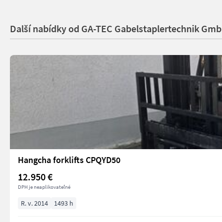
Další nabídky od GA-TEC Gabelstaplertechnik Gm
Hangcha forklifts CPQYD50
12.950 €
DPH je neaplikovateľné
R. v. 2014
1493 h