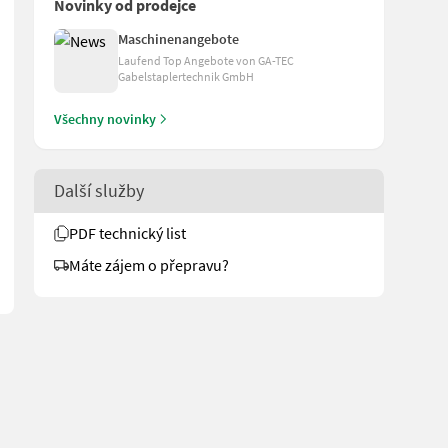
Novinky od prodejce
Maschinenangebote
Laufend Top Angebote von GA-TEC
Gabelstaplertechnik GmbH
Všechny novinky
hnen den passenden Transport an. Weitere 250 - 300 Gabelstapler,
Další služby
PDF technický list
Máte zájem o přepravu?