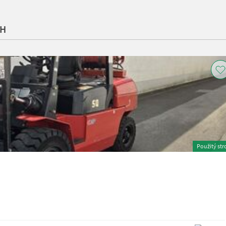
bH
Použitý str