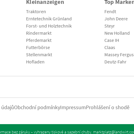
Kleinanzeigen
Top Marke
Traktoren
Fendt
Erntetechnik Grünland
John Deere
Forst- und Holztechnik
Steyr
Rindermarkt
New Holland
Pferdemarkt
Case IH
Futterbörse
Claas
Stellenmarkt
Massey Fergu
Hofladen
Deutz-Fahr
 údajů
Obchodní podmínky
Impressum
Prohlášení o shodě
rmace bez záruky – vyhrazeny tiskové a sazební chyby.
marktplatz@landwirt.c