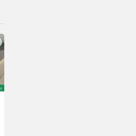
oj
Hangcha forklifts CPD38-XEY2HA-SI
24.950 €
DPH je neaplikovateľné
R. v. 2025
5 h