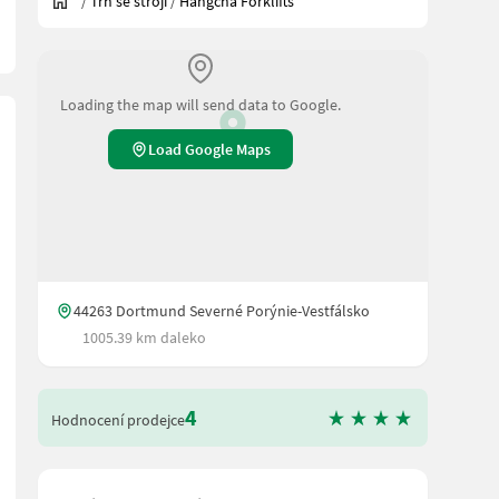
/
Trh se stroji
/
Hangcha Forklifts
Loading the map will send data to Google.
Load Google Maps
44263 Dortmund Severné Porýnie-Vestfálsko
1005.39 km daleko
4
Hodnocení prodejce