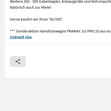
Weitere 250 - 300 Gabelstapler, Anbaugeräte und Kehrmaschin
Natürlich auch zur Miete!
Gerne kaufen wir ihren "ALTEN".
*** Sonderaktion Handhubwagen PRAMAC GS PRO 25 aus eur
== Weitere Informationen (DE) == Bei den Betriebsstunden h
Zobrazit více