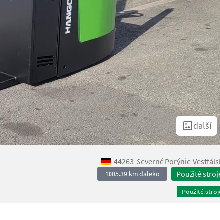
další
44263
Severné Porýnie-Vestfáls
Použité stroj
1005.39 km daleko
Použité stroj