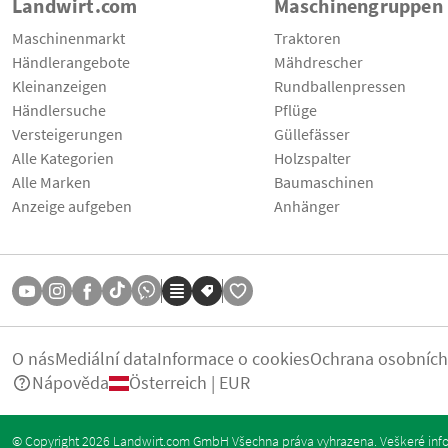
Landwirt.com
Maschinengruppen
Maschinenmarkt
Traktoren
Händlerangebote
Mähdrescher
Kleinanzeigen
Rundballenpressen
Händlersuche
Pflüge
Versteigerungen
Güllefässer
Alle Kategorien
Holzspalter
Alle Marken
Baumaschinen
Anzeige aufgeben
Anhänger
O nás
Mediální data
Informace o cookies
Ochrana osobních
Nápověda
Österreich | EUR
© Copyright 2026 Landwirt.com GmbH Všechna práva vyhrazena. Veškeré info