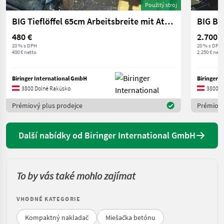
Použitý stroj
BIG Tieflöffel 65cm Arbeitsbreite mit Atlas Aufnahme
480 €
2.700 €
20 % s DPH
20 % s DPH
400 € netto
2.250 € nett
Biringer International GmbH
Biringer 
3800 Dolné Rakúsko
3800 D
Prémiový plus prodejce
Prémiový
Další nabídky od Biringer International GmbH
To by vás také mohlo zajímat
VHODNÉ KATEGORIE
Kompaktný nakladač
Miešačka betónu