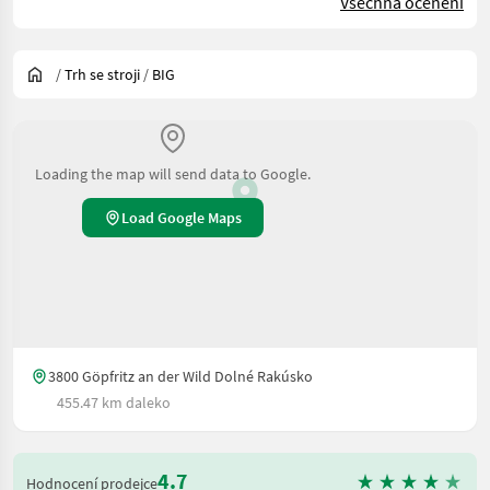
Všechna ocenění
/
Trh se stroji
/
BIG
Loading the map will send data to Google.
Load Google Maps
3800 Göpfritz an der Wild Dolné Rakúsko
455.47 km daleko
4.7
Hodnocení prodejce