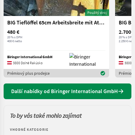
Použitý stroj
BIG Tieflöffel 65cm Arbeitsbreite mit Atlas Aufnahme
480 €
2.700 €
20 % s DPH
20 % s DPH
400 € netto
2.250 € nett
Biringer International GmbH
Biringer 
3800 Dolné Rakúsko
3800 D
Prémiový plus prodejce
Prémiový
Další nabídky od Biringer International GmbH
To by vás také mohlo zajímat
VHODNÉ KATEGORIE