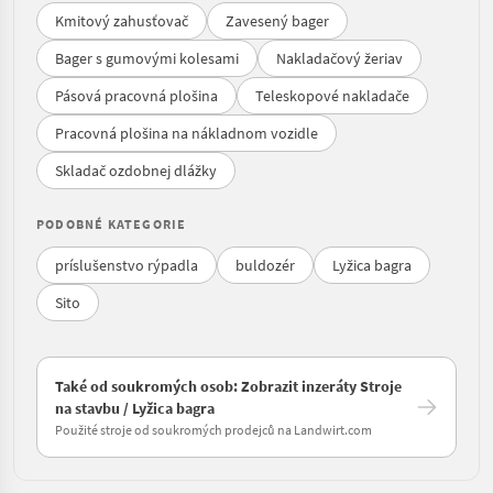
Kmitový zahusťovač
Zavesený bager
Bager s gumovými kolesami
Nakladačový žeriav
Pásová pracovná plošina
Teleskopové nakladače
Pracovná plošina na nákladnom vozidle
Skladač ozdobnej dlážky
PODOBNÉ KATEGORIE
príslušenstvo rýpadla
buldozér
Lyžica bagra
Sito
Také od soukromých osob: Zobrazit inzeráty Stroje
na stavbu / Lyžica bagra
Použité stroje od soukromých prodejců na Landwirt.com