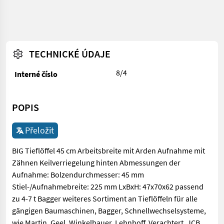
TECHNICKÉ ÚDAJE
8/4
Interné číslo
POPIS
Přeložit
BIG Tieflöffel 45 cm Arbeitsbreite mit Arden Aufnahme mit
Zähnen Keilverriegelung hinten Abmessungen der
Aufnahme: Bolzendurchmesser: 45 mm
Stiel-/Aufnahmebreite: 225 mm LxBxH: 47x70x62 passend
zu 4-7 t Bagger weiteres Sortiment an Tieflöffeln für alle
gängigen Baumaschinen, Bagger, Schnellwechselsysteme,
wie Martin, Geel, Winkelbauer, Lehnhoff, Verachtert, JCB,