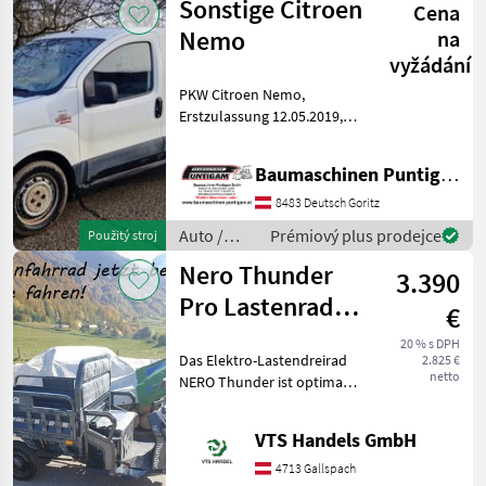
Sonstige Citroen
Cena
Nemo
na
vyžádání
PKW Citroen Nemo,
Erstzulassung 12.05.2019,
ca. 180.900 km, Diesel, EUR
4, Schaltgetriebe, Hubraum
Baumaschinen Puntigam GmbH
1399 ccm, Eigengewicht
1117 kg, Nutzlast 508 kg,
8483 Deutsch Goritz
Referenznummer: 5
Auto /
Prémiový plus prodejce
Použitý stroj
Motocykle
Nero Thunder
3.390
/ Sonstige
Pro Lastenrad
€
Tuk-Tuk
20 % s DPH
Das Elektro-Lastendreirad
2.825 €
netto
NERO Thunder ist optimal
für jeden Betrieb, Hof oder
einfach nur zum Spaß. Der
VTS Handels GmbH
Alleskönner ist mit einem
1500W Elektromotor und
4713 Gallspach