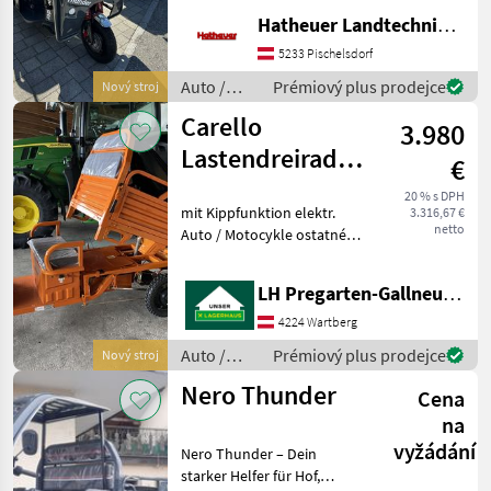
Transportmittel für Alltag
Hatheuer Landtechnik GmbH & Co.KG.
und Arbeit? Dann ist der
Nero Thunder genau das
5233 Pischelsdorf
Richtige für
Auto /
Prémiový plus prodejce
Nový stroj
Motocykle
Carello
3.980
/ Nero
Lastendreirad
€
TUK TUK LDR 25
20 % s DPH
mit Kippfunktion elektr.
3.316,67 €
netto
Auto / Motocykle ostatné
autá a motorky
LH Pregarten-Gallneukirchen, Pregarten
4224 Wartberg
Auto /
Prémiový plus prodejce
Nový stroj
Motocykle
Nero Thunder
Cena
/ Carello
na
vyžádání
Nero Thunder – Dein
starker Helfer für Hof,