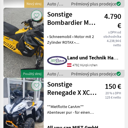
Auto /
Prémiový plus prodejce
Nový stroj
Motocykle
Sonstige
4.790
/ Nero
Bombardier MX-
€
RS 600
s DPH od
• Schneemobil • Motor mit 2
obchodníka
4.238,94 €
Zylinder ROTAX •
netto
Kilometerstand 10.567 km •
RX Vorderaufhängung •
Land und Technik HandelsgesmbH
Motor mit 600 cm3 •
Vorwärts / Rückwärtsgang •
4792 Münzkirchen
Riemenantrieb
Auto /
Prémiový plus prodejce
Použitý stroj
Motocykle
Sonstige
150 €
/ Sonstige
Renegade X XC
20 % s DPH
125 € netto
1000 T ###
**Mietflotte CanAm**
MIETEN ###
Abenteuer pur - für einen
Tag oder ein ganzes
Wochenende! Entscheide
All you can MIET GmbH