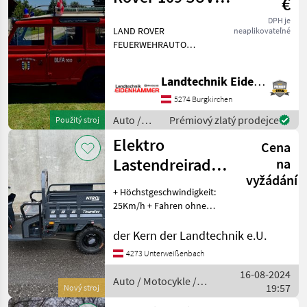
€
Geländewagen
DPH je
LAND ROVER
neaplikovateľné
FEUERWEHRAUTO
STATIONWAGEN "OLDTIMER
- 109 Serie - Baujahr 1970,
Landtechnik Eidenhammer GmbH
22000km - Benzinmotor -
Pickerl wurde erst gemacht,
5274 Burgkirchen
gültig bis 05/25 - Servicie
Auto /
Prémiový zlatý prodejce
Použitý stroj
Motocykle
Elektro
Cena
/ Sonstige
Lastendreirad
na
vyžádání
Nero Thunder
+ Höchstgeschwindigkeit:
25Km/h + Fahren ohne
Führerschein + keine
Anmeldung nötig + keine
der Kern der Landtechnik e.U.
Pickerlpflicht draufsitzen,
4273 Unterweißenbach
fahren, Spaß haben In
16-08-2024
verschiedenen
Auto / Motocykle /
19:57
Nový stroj
Nero