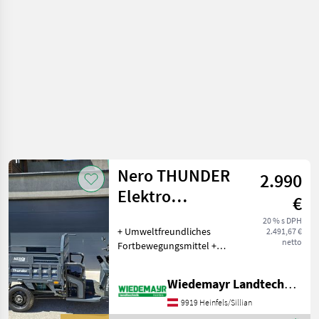
/ Carello
Nero THUNDER
2.990
Elektro
€
Lastendreirad
20 % s DPH
+ Umweltfreundliches
2.491,67 €
netto
Fortbewegungsmittel +
Ideal für große
Firmengelände, Einkauf,
Wiedemayr Landtechnik GmbH
Transport usw. + Kein
Führerschein und keine
9919 Heinfels/Sillian
Zulassung notwendig ! +