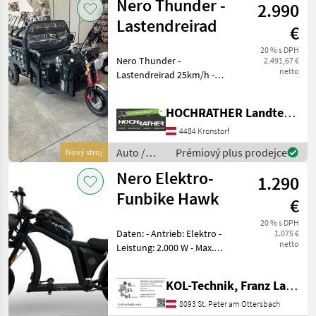
Nero Thunder -
2.990
/ Sonstige
Lastendreirad
€
20 % s DPH
Nero Thunder -
2.491,67 €
netto
Lastendreirad 25km/h -
prompt Verfügbar! -
Baujahr: 2026 -
HOCHRATHER Landtechnik GmbH
Geschwindigkeit: 25km/h -
Antrieb: Elektro - Leistung:
4484 Kronstorf
600W - Batterie: 60V / 45Ah
Auto /
Prémiový plus prodejce
Nový stroj
Motocykle
Nero Elektro-
1.290
/ Nero
Funbike Hawk
€
20 % s DPH
Daten: - Antrieb: Elektro -
1.075 €
netto
Leistung: 2.000 W - Max.
Geschwindigkeit: 45 km/h -
Geschwindigkeitsstufen: 3 -
KOL-Technik, Franz Lampl-Küssner
Reichweite: 60–80 km -
Akku: 60V/30Ah Lithium - La
8093 St. Peter am Ottersbach