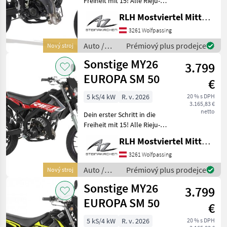
Freiheit mit 15! Alle Rieju-
Sonstige
175
Modelle sind lagernd und
RLH Mostviertel Mitte - Standort Steinakirchen
sofort verfügbar! In 2
Nero
22
verschiedenen Größe
3261 Wolfpassing
erhältlich: LOW: 815 mm
Auto /
Prémiový plus prodejce
Nový stroj
Carello
10
Standard: 875 mm
Motocykle
Sonstige MY26
3.799
/ Sonstige
Dacia
2
EUROPA SM 50
€
Iveco
2
5 kS/4 kW
R. v. 2026
20 % s DPH
3.165,83 €
netto
Dein erster Schritt in die
Ferrari
1
Freiheit mit 15! Alle Rieju-
Modelle sind lagernd und
RLH Mostviertel Mitte - Standort Steinakirchen
MARKETPLACE
sofort verfügbar! In 2
verschiedenen Größe
3261 Wolfpassing
Nabídky
erhältlich: LOW: 815 mm
Marketplace
Inzeráty
Auto /
Prémiový plus prodejce
Nový stroj
prodejců
Standard: 875mm
Motocykle
Sonstige MY26
3.799
/ Sonstige
EUROPA SM 50
€
5 kS/4 kW
R. v. 2026
20 % s DPH