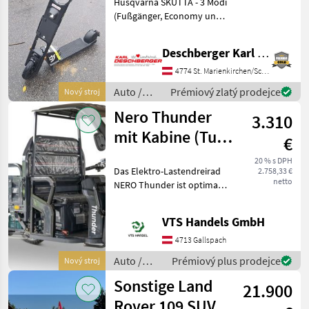
Husqvarna SKUTTA - 3 Modi
(Fußgänger, Economy und
Sport),
Höchstgeschwindigkeit 25
Deschberger Karl Landtechnik GesmbH & Co KG
km/h, 10 Zoll luftgefülltes
Vorderrad, 8 Zoll Hinterrad
4774 St. Marienkirchen/Schärding
mit pannensicherem
Auto /
Prémiový zlatý prodejce
Nový stroj
Schaum
Motocykle
Nero Thunder
3.310
/ Sonstige
mit Kabine (Tuk
€
Tuk) Elektro-
20 % s DPH
Das Elektro-Lastendreirad
2.758,33 €
Lastenrad
netto
NERO Thunder ist optimal
für jeden Betrieb, Hof oder
einfach nur zum Spaß. Der
VTS Handels GmbH
Alleskönner ist mit einem
600W Elektromotor und
4713 Gallspach
einer großen
Auto /
Prémiový plus prodejce
Nový stroj
Motocykle
Sonstige Land
21.900
/ Nero
Rover 109 SUV /