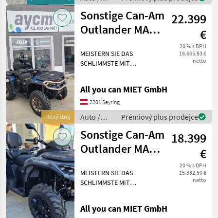
kommt mi
Motocykle
Sonstige Can-Am
22.399
/ Sonstige
Outlander MAX
€
DPS 1000R T ABS
20 % s DPH
MEISTERN SIE DAS
18.665,83 €
LIMITED Edi
netto
SCHLIMMSTE MIT
LEICHTIGKEIT. Die
dynamische Servolenkung
All you can MIET GmbH
(DPS) sorgt für mehr
Komfort und ein besseres
2201 Seyring
Lenkgefühl in jeder
Auto /
Prémiový plus prodejce
Nový stroj
Situation: ob bei engen W
Motocykle
Sonstige Can-Am
18.399
/ Sonstige
Outlander MAX
€
DPS 1000R T ABS
20 % s DPH
MEISTERN SIE DAS
15.332,50 €
netto
SCHLIMMSTE MIT
LEICHTIGKEIT. Die
dynamische Servolenkung
All you can MIET GmbH
(DPS) sorgt für mehr