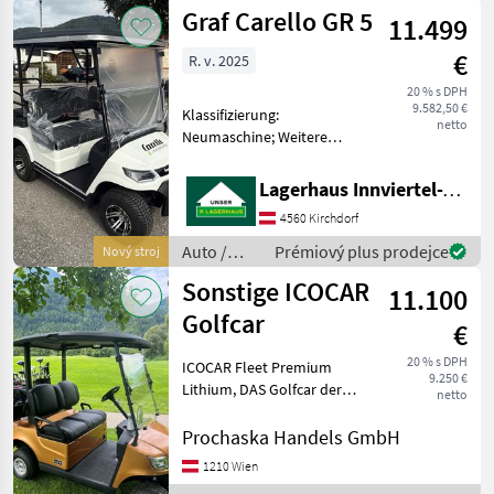
Motocykle
Graf Carello GR 5
11.499
/ Sonstige
€
R. v. 2025
20 % s DPH
9.582,50 €
Klassifizierung:
netto
Neumaschine; Weitere
Maschinenmerkmale: Graf
Carello TR5
Lagerhaus Innviertel-Traunviertel-Urfahr eGen, Kirchdorf
Elektrofahrzeug Elektro
4560 Kirchdorf
Antrieb 5 KW/ 48V
Personentransport Bis 25
Auto /
Prémiový plus prodejce
Nový stroj
KM/H Bis zu 1
Motocykle
Sonstige ICOCAR
11.100
/ Carello
Golfcar
€
20 % s DPH
ICOCAR Fleet Premium
9.250 €
Lithium, DAS Golfcar der
netto
neuesten Generation und
Technik. Modernste Technik
Prochaska Handels GmbH
trifft auf unübertroffene
1210 Wien
Ausstattung. 5.0 kW (6, 8 PS)