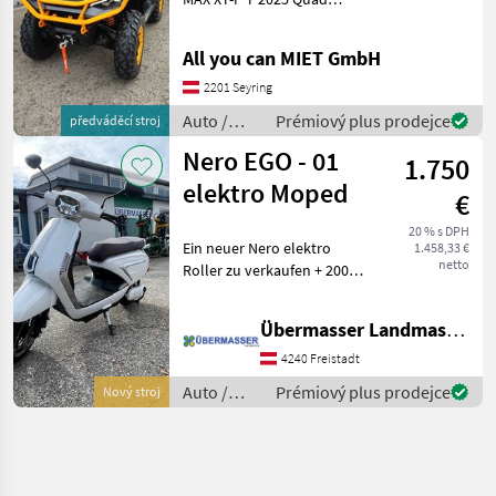
LEISTUNG, DIE ÜBER DIE
DISTANZ GEHT. Voll
All you can MIET GmbH
ausgestattet mit
einstellbaren FOX 1.5
2201 Seyring
PODIUM QS3, 14“-Beadlock-
Auto /
Prémiový plus prodejce
předváděcí stroj
Felgen.
Motocykle
Nero EGO - 01
1.750
/ Sonstige
elektro Moped
€
20 % s DPH
Ein neuer Nero elektro
1.458,33 €
netto
Roller zu verkaufen + 2000
Watt + 45 Kmh +
Hydraulische Federung
Übermasser Landmaschinenhandel
vorne + Hydraulische
Scheibenbremse vorne +
4240 Freistadt
Trommenbremse hinten +
Auto /
Prémiový plus prodejce
Nový stroj
Motocykle
/ Nero