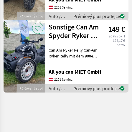
dich für ein ganz
besonderes Erlebnis.
2201 Seyring
Einfach
Auto /
Prémiový plus prodejce
Půjčovaný stroj
Motocykle
Sonstige Can Am
149 €
/ Sonstige
Spyder Ryker #
20 % s DPH
124,17 €
MIETEN # Verleih
netto
Can Am Ryker Relly Can-Am
#
Ryker Relly mit dem 900er
Rotax Motor. Wenn Sie sich
von der breiten Masse
All you can MIET GmbH
abheben und ihr Ding
machen möchten, dann ist
2201 Seyring
der Can-Am Ryke
Auto /
Prémiový plus prodejce
Půjčovaný stroj
Motocykle
/ Sonstige