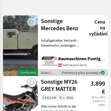
Zpřesnit
hledání
Sonstige
Cena
Kategorie
Země
Filtry
3
Mercedes Benz
na
vyžádání
Zobrazit
AKTUÁLNÍ
Schaltgetriebe, Viertackt -
Obnovit
212
CESTA
Dieselmotor, zulässiges
výsledků
osobné
Gesamtgewicht 10 000 kg,
automobily /
Zusatzgetriebe zweigängig,
nákladné
Baumaschinen Puntigam GmbH
Tankwageninhalt 2 400
automobily /
Liter, Nutzlast 3.000 kg, mit
mopedy
8483 Deutsch Goritz
Strassenz
Auto
Auto /
Prémiový plus prodejce
Použitý stroj
Motocykle
Motocykle
Sonstige MY26
3.899
Ostatne
/ Sonstige
Auta A
GREY MATTER
€
Motorky
5 kS/4 kW
R. v. 2026
20 % s DPH
VYBRAT
3.249,17 €
KATEGORII
netto
Dein erster Schritt in die