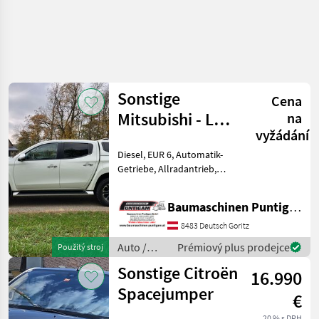
Sonstige
Cena
Mitsubishi - L
na
vyžádání
200
Diesel, EUR 6, Automatik-
Getriebe, Allradantrieb,
Anhängelast gebremst 3100
kg, Anhängelast
Baumaschinen Puntigam GmbH
ungebremst 750 kg,
Nutzlast 963 kg,
8483 Deutsch Goritz
Erstzulassung 2021-05-12,
Auto /
Prémiový plus prodejce
Použitý stroj
Kilometerst
Motocykle
Sonstige Citroën
16.990
/ Sonstige
Spacejumper
€
20 % s DPH