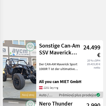
Sonstige Can-Am
24.499
SSV Maverick
€
SPORT 1000R
20 % s DPH
Der CAN-AM Maverick Sport
20.415,83 €
DPS 60 ABS BK
netto
1000R T ist der ultimative
Sport-UTV, der sowohl bei
Offroad-Abenteuern als
All you can MIET GmbH
auch bei anspruchsvollen
Arbeitsaufgaben
2201 Seyring
hervorragende Leistung
Auto /
Prémiový plus prodejce
Nový stroj
Motocykle
Nero Thunder
2.990
/ Sonstige