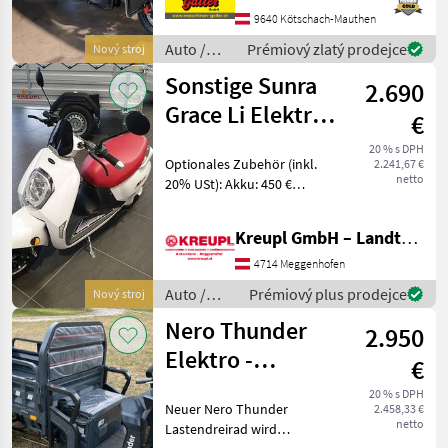
registráciu – považuje sa za
9640 Kötschach-Mauthen
bicykel Maximálna rýchlosť:
Auto /
Prémiový zlatý prodejce
Nový stroj
25 km/h
Motocykle
Sonstige Sunra
2.690
/ Nero
Grace Li Elektro-
€
Roller E-Roller
20 % s DPH
Optionales Zubehör (inkl.
2.241,67 €
AKTION
netto
20% USt): Akku: 450 €
Ausstattung: Der GRACE ist
ein kompakter
Kreupl GmbH – Landtechnik – Schlosserei – Anhänger
Elektroroller, ausgestattet
mit feinster Technik: Mit
4714 Meggenhofen
sensationeller A
Auto /
Prémiový plus prodejce
Nový stroj
Motocykle
Nero Thunder
2.950
/ Sonstige
Elektro -
€
Lastendreirad
20 % s DPH
Neuer Nero Thunder
2.458,33 €
netto
Lastendreirad wird