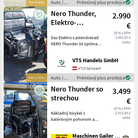
Auto /
Prémiový plus prodejce
Nový stroj
Antri
Motocykle
Nero Thunder,
2.990
/ Nero
Elektro-
€
Lastendreirad 25
20 % s DPH
Das Elektro-Lastendreirad
2.491,67 €
km/h Tuk-Tuk
netto
NERO Thunder ist optimal
für jeden Betrieb, Hof oder
einfach nur zum Spaß. Der
VTS Handels GmbH
Alleskönner ist mit einem
600W Elektromotor und
4713 Gallspach
einer großen
Auto /
Prémiový plus prodejce
Nový stroj
Motocykle
Nero Thunder so
3.499
/ Nero
strechou
€
20 % s DPH
Nákladný bicykel s
2.915,83 €
netto
batériovým pohonom a
sklopným nákladným
mostíkom. Nevyžaduje
Maschinen Gailer GmbH
vodičský preukaz ani