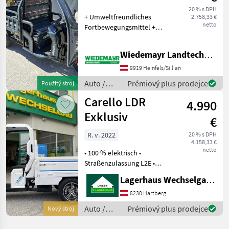
Lastendreirad
20 % s DPH
+ Umweltfreundliches
2.758,33 €
mit Dach
netto
Fortbewegungsmittel +
Ideal für große
Firmengelände, Einkauf,
Wiedemayr Landtechnik GmbH
Transport usw. + Kein
Führerschein und keine
9919 Heinfels/Sillian
Zulassung notwendig ! +
Auto /
Prémiový plus prodejce
Použitý stroj
Ausführu
Motocykle
Carello LDR
4.990
/ Nero
Exklusiv
€
R. v. 2022
20 % s DPH
4.158,33 €
netto
• 100 % elektrisch •
Straßenzulassung L2E •
Fahren ab 15 Jahre • Radio
Lagerhaus Wechselgau reg. Gen.m.b.H.
mit MP3 • Rückfahrkamera •
Scheibenbremsen hinten u.
8230 Hartberg
vorne • Bis 6 KW Motor • 72
Auto /
Prémiový plus prodejce
Nový stroj
V / 45
Motocykle