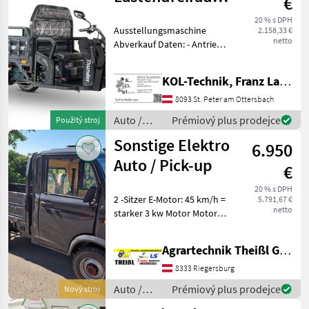
€
Tuk Thunder
20 % s DPH
Ausstellungsmaschine
2.158,33 €
netto
Abverkauf Daten: - Antrieb:
Elektro - Motor: 600 W -
Batterie: 60 V, 45 Ah -
KOL-Technik, Franz Lampl-Küssner
Bremse: Scheibenbremse
vorne, Trommelbremse
8093 St. Peter am Ottersbach
hinten - Max. G
Auto /
Prémiový plus prodejce
Použitý stroj
Motocykle
Sonstige Elektro
6.950
/ Nero
Auto / Pick-up
€
20 % s DPH
2 -Sitzer E-Motor: 45 km/h =
5.791,67 €
netto
starker 3 kw Motor Motor
rekuperiert- mehr
Reichweite bei
Agrartechnik Theißl GmbH
vorausschauender
Fahrweise! 72V Anlage - Blei
8333 Riegersburg
AGM Akkus Batterie Serie 6
Auto /
Prémiový plus prodejce
Nový stroj
x
Motocykle