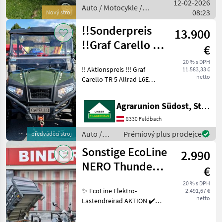
12-02-2026
wartungsfr
Auto / Motocykle /
08:23
Nový stroj
Sonstige
!!Sonderpreis
13.900
!!Graf Carello TR
€
5 Allrad
20 % s DPH
!! Aktionspreis !!! Graf
11.583,33 €
netto
Carello TR 5 Allrad L6E
Vorführer 120km Bj 2023
Fahrgeschw. 45 km/h 5kW
Agrarunion Südost, Standort Gniebing
Motorleistung AGM Blei
Akku 48 Volt Reichweite
8330 Feldbach
80km L 280 cm
Auto /
Prémiový plus prodejce
předváděcí stroj
Motocykle
Sonstige EcoLine
2.990
/ Carello
NERO Thunder
€
TukTuk
20 % s DPH
✨ EcoLine Elektro-
2.491,67 €
Lastendreirad
netto
Lastendreirad AKTION ✔️
Modell : NERO Thunder ✔️
optimal für jeden Betrieb,