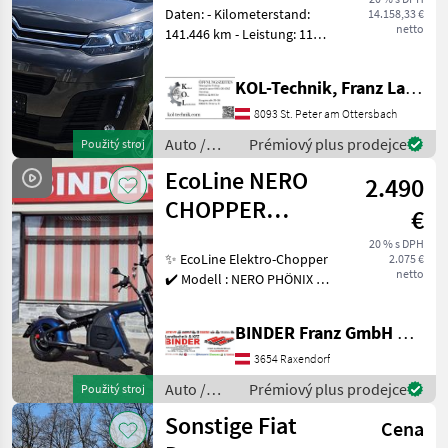
Daten: - Kilometerstand:
14.158,33 €
netto
141.446 km - Leistung: 110
kW (ca. 150 PS) - Sitzplätze:
8 - Antieb: Diesel - mit
KOL-Technik, Franz Lampl-Küssner
Anhängerkupplung -
Zustand: Top Zustand, sehr
8093 St. Peter am Ottersbach
gepfle
Auto /
Prémiový plus prodejce
Použitý stroj
Motocykle
EcoLine NERO
2.490
/ Sonstige
CHOPPER
€
PHÖNIX
20 % s DPH
✨ EcoLine Elektro-Chopper
2.075 €
netto
✔️ Modell : NERO PHÖNIX ✔️
in serienmäßiger
Ausführung ✔️ Farbe : edles
BINDER Franz GmbH & CoKG
Dianmantgrün Lackierung
✔️ Aufsteigen, Aufdrehen
3654 Raxendorf
und Auffallen
Auto /
Prémiový plus prodejce
Použitý stroj
Motocykle
Sonstige Fiat
Cena
/ Nero