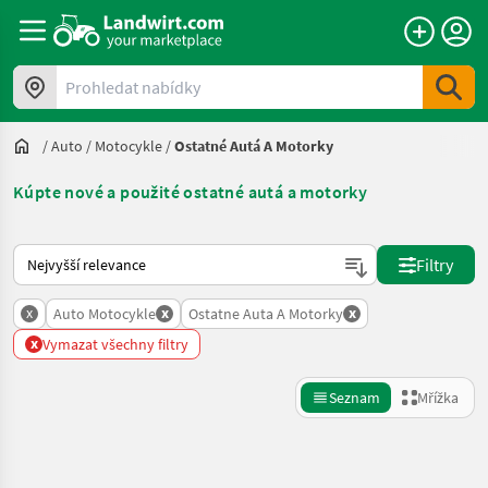
Prohledat nabídky
/
Auto / Motocykle
/
Ostatné Autá A Motorky
Kúpte nové a použité ostatné autá a motorky
Takto se řadí nabídky na Landwirt.com
Filtry
x
x
x
Auto Motocykle
Ostatne Auta A Motorky
x
Vymazat všechny filtry
Seznam
Mřížka