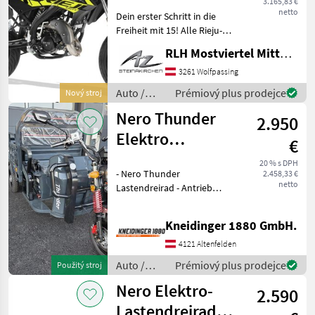
3.165,83 €
netto
Dein erster Schritt in die
Freiheit mit 15! Alle Rieju-
Modelle sind lagernd und
RLH Mostviertel Mitte - Standort Steinakirchen
sofort verfügbar! In 2
verschiedenen Größe
3261 Wolfpassing
erhältlich: LOW: 815 mm
Auto /
Prémiový plus prodejce
Nový stroj
Standard: 875 mm
Motocykle
Nero Thunder
2.950
/ Sonstige
Elektro
€
Lastendreirad
20 % s DPH
- Nero Thunder
2.458,33 €
netto
Lastendreirad - Antrieb
Elektro - Leistung 600 W -
Batterie 60 V, 45 Ah -
Kneidinger 1880 GmbH.
Reichweite 60 - 80 km -
Geschwindigkeit 25 km/h -
4121 Altenfelden
Ladefläche 143 x 98
Auto /
Prémiový plus prodejce
Použitý stroj
Motocykle
Nero Elektro-
2.590
/ Nero
Lastendreirad/Tuk-