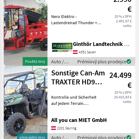
€
Nero Elektro -
20 % s DPH
2.491,67 €
Lastendreirad Thunder +
netto
Farbe rot + 25km/h Version
+ Reichweite ca. 80km +
Maximale Zuladung 300kg +
Ginthör Landtechnik GmbH
Kabine mit elektrischen
4351 Saxen
Scheibenwischer Aufp
Auto /
Prémiový plus prodejce
Použitý stroj
Motocykle
Sonstige Can-Am
24.499
/ Nero
TRAXTER HD9
€
XU GN ABS
20 % s DPH
Kontrolle und Sicherheit
20.415,83 €
netto
auf jedem Terrain.
Zuverlässiges SSV der
Marke Can-Am. Das
All you can MIET GmbH
perfekte Arbeitsfahrzeug.
Der TRAXTER XU T HD9
2201 Seyring
MY2025 (T1b Zulassung)
Auto /
Prémiový plus prodejce
předváděcí stroj