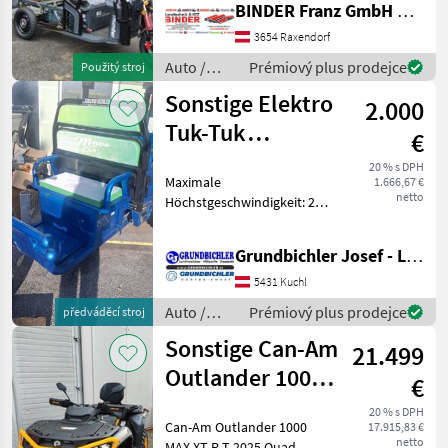
BINDER Franz GmbH & CoKG
Hof oder ✔️ einfach nur
zum Spaß. ✔️ Der
3654 Raxendorf
Alleskönner ist mit ein
Auto /
Prémiový plus prodejce
Použitý stroj
Motocykle
Sonstige Elektro
2.000
/ Sonstige
Tuk-Tuk
€
Lastendreirad
20 % s DPH
Maximale
1.666,67 €
Cargo 500
netto
Höchstgeschwindigkeit: 25
km/h (durch elektronische
Begrenzung) Maximale
Grundbichler Josef - Landmaschinen
Antriebsleistung: 500 Watt
(durch elektronische
5431 Kuchl
Begrenzung) Bürstenloser
Auto /
Prémiový plus prodejce
předváděcí stroj
Gleichst
Motocykle
Sonstige Can-Am
21.499
/ Sonstige
Outlander 1000
€
MAX XT-P T 2025
20 % s DPH
Can-Am Outlander 1000
17.915,83 €
Quad
netto
MAX XT-P T 2025 Quad