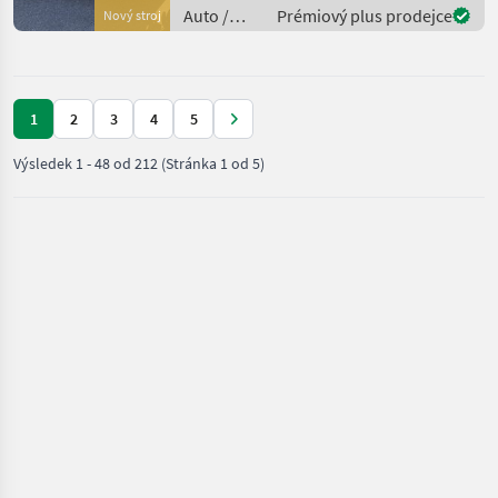
einer große
Auto /
Prémiový plus prodejce
Nový stroj
Motocykle
/ Nero
1
2
3
4
5
Výsledek
1
-
48
od
212
(Stránka 1 od 5)