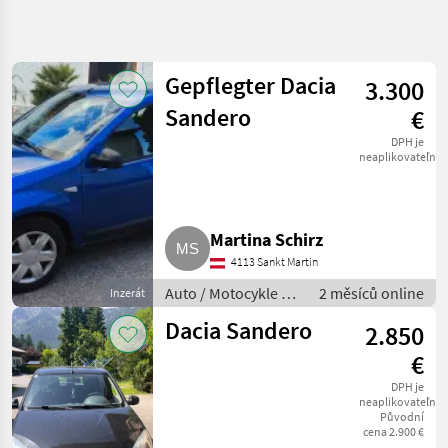
Zpřesnit
hledání
Gepflegter Dacia
3.300
Kategorie
Země
Filtry
4
Sandero
€
Zobrazit
DPH je
AKTUÁLNÍ
neaplikovateľné
Obnovit
2
CESTA
výsledků
osobné
automobily /
nákladné
Martina Schirz
automobily /
4113 Sankt Martin
mopedy
Auto
Auto / Motocykle /
2 měsíců online
Inzerát
Motocykle
ostatné autá a
Dacia Sandero
2.850
Ostatne
motorky
Auta A
€
Motorky
DPH je
Dacia
neaplikovateľné
Původní
VYBRAT
cena 2.900 €
KATEGORII