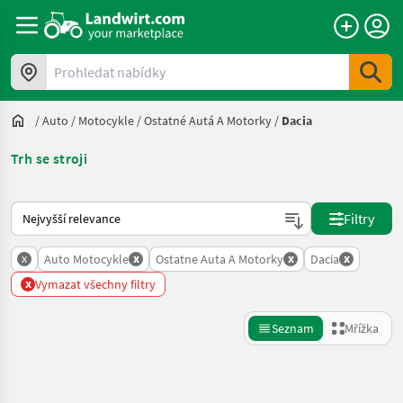
Prohledat nabídky
/
Auto / Motocykle
/
Ostatné Autá A Motorky
/
Dacia
Trh se stroji
Takto se řadí nabídky na Landwirt.com
Filtry
x
x
x
x
Auto Motocykle
Ostatne Auta A Motorky
Dacia
x
Vymazat všechny filtry
Seznam
Mřížka