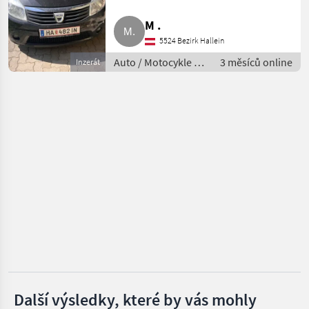
M .
Dacia
5524 Bezirk Hallein
Nero
Auto / Motocykle /
3 měsíců online
Inzerát
ostatné autá a
Carello
motorky
Iveco
MARKETPLACE
Nabídky
Marketplace
Inzeráty
prodejců
Další výsledky, které by vás mohly