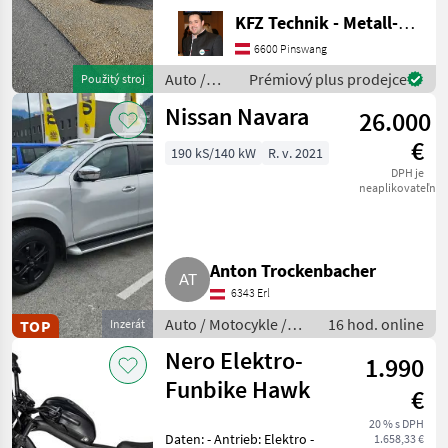
Einsatzbar Navi
KFZ Technik - Metall-Maschinenbau Wörle
Rückkamera Kein Allrad 3-
Sitzer Diesel 130PS 2
6600 Pinswang
Besitzer Auto / Motocy
Auto /
Prémiový plus prodejce
Použitý stroj
Motocykle
Nissan Navara
26.000
/ Sonstige
€
190 kS/140 kW
R. v. 2021
DPH je
neaplikovateľné
Anton Trockenbacher
6343 Erl
Auto / Motocykle /
16 hod. online
TOP
Inzerát
Terénne vozidlo
Nero Elektro-
1.990
Funbike Hawk
€
20 % s DPH
Daten: - Antrieb: Elektro -
1.658,33 €