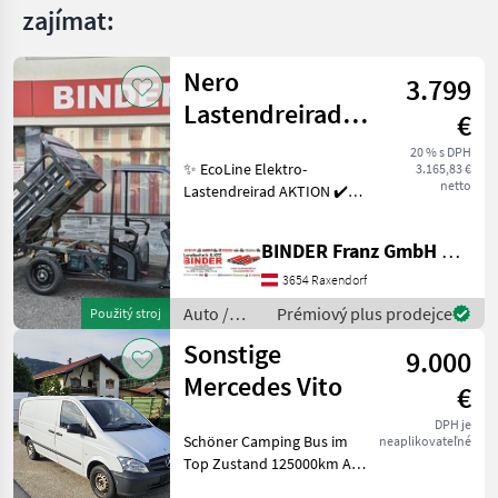
zajímat:
Nero
3.799
Lastendreirad
€
Thunder PRO
20 % s DPH
✨ EcoLine Elektro-
3.165,83 €
TukTuk
netto
Lastendreirad AKTION ✔️
Modell : NERO Thunder PRO
✔️ in serienmäßiger
BINDER Franz GmbH & CoKG
Ausführung ✔️ mit 45km/h
und Dach ✔️ optimal für
3654 Raxendorf
jeden Betrieb, Hof oder
Auto /
Prémiový plus prodejce
Použitý stroj
Motocykle
Sonstige
9.000
/ Nero
Mercedes Vito
€
DPH je
Schöner Camping Bus im
neaplikovateľné
Top Zustand 125000km Als
Transporter und Camper