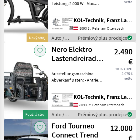
netto
Leistung: 2.000 W - Max.
Geschwindigkeit: 45 km/h -
Geschwindigkeitsstufen: 3 -
KOL-Technik, Franz Lampl-Küssner
Reichweite: 60–80 km -
Akku: 60V/30Ah Lithium - La
8093 St. Peter am Ottersbach
Auto /
Prémiový plus prodejce
Nový stroj
Motocykle
Nero Elektro-
2.490
/ Nero
Lastendreirad/Tuk-
€
Tuk Thunder
20 % s DPH
Ausstellungsmaschine
2.075 €
netto
Abverkauf Daten: - Antrieb:
Elektro - Motor: 600 W -
Batterie: 60 V, 45 Ah -
KOL-Technik, Franz Lampl-Küssner
Bremse: Scheibenbremse
vorne, Trommelbremse
8093 St. Peter am Ottersbach
hinten - Max. G
Auto /
Prémiový plus prodejce
Použitý stroj
Motocykle
Ford Tourneo
12.000
/ Nero
Connect Trend
€