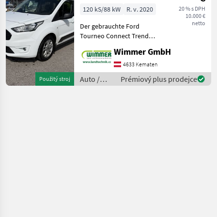
120 kS/88 kW
R. v. 2020
20 % s DPH
10.000 €
netto
Der gebrauchte Ford
Tourneo Connect Trend
L1H1 2, 2 t überzeugt durch
Wimmer GmbH
seine hohe
Alltagstauglichkeit, den
4633 Kematen
großzügigen Innenraum
Auto /
Prémiový plus prodejce
Použitý stroj
und eine umfangreiche
Motocykle
Ausstattung. Das
/ Ford