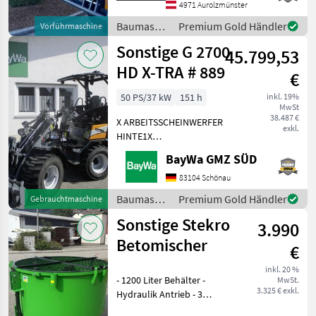
Das Verkaufsteam der Fa.
4971 Aurolzmünster
Baumaschinen
Premium Gold Händler
Vorführmaschine
/ Sonstige
Sonstige G 2700
45.799,53
HD X-TRA # 889
€
50 PS/37 kW
151 h
inkl. 19%
MwSt
38.487 €
X ARBEITSSCHEINWERFER
exkl.
HINTE1X
ARBEITSSCHEINWERFER
BayWa GMZ SÜD
VORNE1X
HECKGEWICHTSPLATTE 62
83104 Schönau
KG1X
Baumaschinen
Premium Gold Händler
Gebrauchtmaschine
HYDRAULIKKREISLAUF
/ Sonstige
Sonstige Stekro
DPPPEL31X15.50-15
3.990
SKIDDATENBESCHEINIGUNG
Betomischer
€
BRD 20 KMDRUCKFREIER
inkl. 20 %
- 1200 Liter Behälter -
MwSt.
3.325 € exkl.
Hydraulik Antrieb - 3
Punktanbau -