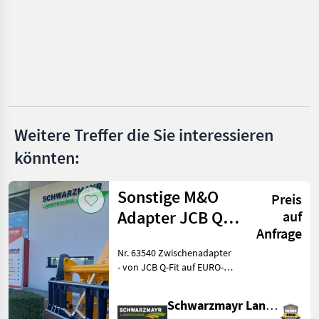
Ammann
Hamm
JCB
Rammax
Weitere Treffer die Sie interessieren
Alle 11
könnten:
anzeigen
MARKTPLATZ
Sonstige M&O
Preis
Marktplatz
Händlerangebote
Kleinanzeigen
Adapter JCB Q -
auf
Anfrage
Fit auf EURO
Nr. 63540 Zwischenadapter
- von JCB Q-Fit auf EURO-
Aufnahme - mit zentraler
Verriegelung - mit 3, 0to.
Schwarzmayr Landtechnik GmbH - Aurolzmünster
Tragkraft VFG-gebraucht