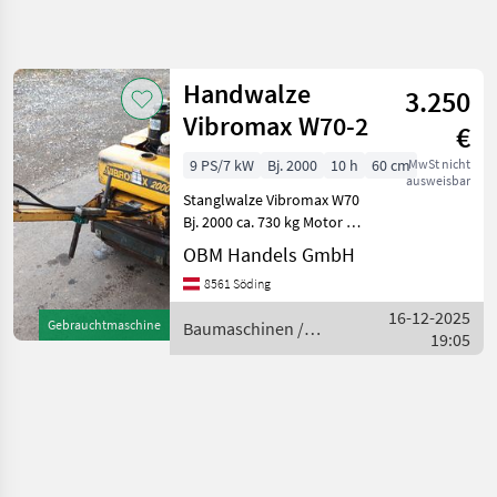
Suche
verfeinern
Handwalze
3.250
Kategorie
Land
Filter
4
Vibromax W70-2
€
1
9 PS/7 kW
Bj. 2000
10 h
60 cm
MwSt nicht
AKTUELLER
Zurücksetzen
Ergebnisse
ausweisbar
PFAD
Stanglwalze Vibromax W70
anzeigen
Bj. 2000 ca. 730 kg Motor 1
Bautechnik
Zyl. Hatz Diesel 9 PS Breite
OBM Handels GmbH
Baumaschinen
65 cm mit Vibration, sehr
8561 Söding
guter Zustand, sofort
Walzen
verfügbar Baumaschinen
16-12-2025
Vibromax
Gebrauchtmaschine
Baumaschinen /
Walzen
19:05
Vibromax
KATEGORIE
WÄHLEN
Vibromax
Bomag