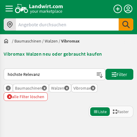
Angebote durchsuchen
/
Baumaschinen
/
Walzen
/
Vibromax
Vibromax Walzen neu oder gebraucht kaufen
So wird auf Landwirt.com sortiert
Filter
x
x
x
x
Baumaschinen
Walzen
Vibromax
x
alle Filter löschen
Liste
Raster