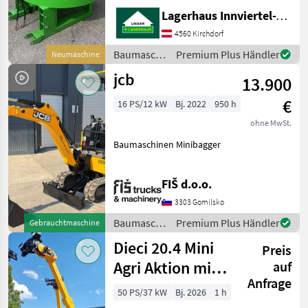
Stapleraufnahme -
Lagerhaus Innviertel-Traunviertel-Urfahr eGen, Kirchdorf
Auslaufschieber hinten und
rechts - Auslaufrutsche -
4560 Kirchdorf
Sackaufreißer
Baumaschinen
Premium Plus Händler
Neumaschine
/ Sonstige
jcb
13.900
€
16 PS/12 kW
Bj. 2022
950 h
ohne MwSt.
Baumaschinen Minibagger
FIŠ d.o.o.
3303 Gomilsko
Baumaschinen
Premium Plus Händler
Gebrauchtmaschine
/ JCB
Dieci 20.4 Mini
Preis
Agri Aktion mit
auf
Anfrage
Österreichpaket
50 PS/37 kW
Bj. 2026
1 h