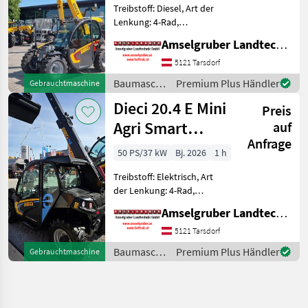
Treibstoff: Diesel, Art der
Lenkung: 4-Rad,
Abgasstufe: -/Stage V,
Amselgruber Landtechnik GmbH
Getriebeart Landmaschine:
Hydrostatgetriebe, hydr.
5121 Tarsdorf
Werkzeugverriegelung,
Baumaschinen
Premium Plus Händler
Gebrauchtmaschine
Heizung, Sitzfederung,
/ Dieci
Dieci 20.4 E Mini
Zusatzgew
Preis
Agri Smart
auf
Anfrage
ELEKTRO
50 PS/37 kW
Bj. 2026
1 h
Teleskoplader
Treibstoff: Elektrisch, Art
TOP
der Lenkung: 4-Rad,
Getriebeart Landmaschine:
Amselgruber Landtechnik GmbH
Hydrostatgetriebe, hydr.
Werkzeugverriegelung,
5121 Tarsdorf
Heizung, Zusatzgewichte,
Baumaschinen
Premium Plus Händler
Gebrauchtmaschine
Steuergerät dw, Sperrdiff.
/ Dieci