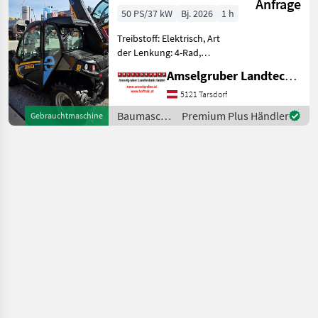
Anfrage
ELEKTRO
50 PS/37 kW
Bj. 2026
1 h
Teleskoplader
Treibstoff: Elektrisch, Art
TOP
der Lenkung: 4-Rad,
Getriebeart Landmaschine:
Amselgruber Landtechnik GmbH
Hydrostatgetriebe, hydr.
Werkzeugverriegelung,
5121 Tarsdorf
Heizung, Zusatzgewichte,
Baumaschinen
Premium Plus Händler
Gebrauchtmaschine
Steuergerät dw, Sperrdiff.
/ Dieci