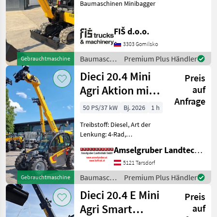
Baumaschinen Minibagger
FIŠ d.o.o.
3303 Gomilsko
Baumaschinen
Premium Plus Händler
Gebrauchtmaschine
/ JCB
Dieci 20.4 Mini
Preis
Agri Aktion mit
auf
Anfrage
Österreichpaket
50 PS/37 kW
Bj. 2026
1 h
Treibstoff: Diesel, Art der
Lenkung: 4-Rad,
Abgasstufe: -/Stage V,
Amselgruber Landtechnik GmbH
Getriebeart Landmaschine:
Hydrostatgetriebe, hydr.
5121 Tarsdorf
Werkzeugverriegelung,
Baumaschinen
Premium Plus Händler
Gebrauchtmaschine
Heizung, Sitzfederung,
/ Dieci
Dieci 20.4 E Mini
Zusatzgew
Preis
Agri Smart
auf