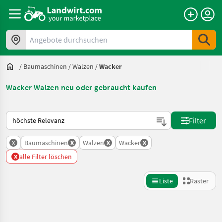
Angebote durchsuchen
/
Baumaschinen
/
Walzen
/
Wacker
Wacker Walzen neu oder gebraucht kaufen
So wird auf Landwirt.com sortiert
Filter
x
x
x
x
Baumaschinen
Walzen
Wacker
x
alle Filter löschen
Liste
Raster