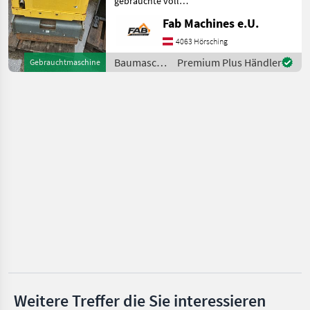
gebrauchte voll
funktionstüchtige
Ammann
Fab Machines e.U.
Stanglwalze WackerNeuson
RD7 Motor &
4063 Hörsching
Hamm
AntriebMotorhersteller:
Baumaschinen
Premium Plus Händler
Gebrauchtmaschine
HatzMotortyp:
/ Wacker
JCB
Luftgekühlter Einzylinder-V
Neuson
Rammax
Alle 11
anzeigen
MARKTPLATZ
Marktplatz
Händlerangebote
Kleinanzeigen
Weitere Treffer die Sie interessieren