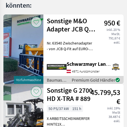
könnten:
Sonstige M&O
950 €
Adapter JCB Q -
inkl. 20 %
MwSt.
Fit auf EURO
791,67 €
exkl.
Nr. 63540 Zwischenadapter
- von JCB Q-Fit auf EURO-
Aufnahme - mit zentraler
Verriegelung - mit 3, 0to.
Schwarzmayr Landtechnik GmbH - Aurolzmünster
Tragkraft VFG-gebraucht
Das Verkaufsteam der Fa.
4971 Aurolzmünster
Baumaschinen
Premium Gold Händler
Vorführmaschine
/ Sonstige
Sonstige G 2700
45.799,53
HD X-TRA # 889
€
50 PS/37 kW
151 h
inkl. 19%
MwSt
38.487 €
X ARBEITSSCHEINWERFER
exkl.
HINTE1X