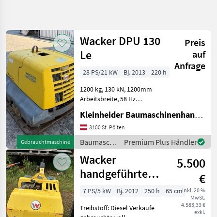
Suche
verfeinern
Wacker DPU 130
Preis
Kategorie
Land
Filter
4
Le
auf
Anfrage
2
28 PS/21 kW
Bj. 2013
220 h
AKTUELLER
Zurücksetzen
Ergebnisse
PFAD
anzeigen
1200 kg, 130 kN, 1200mm
Bautechnik
Arbeitsbreite, 58 Hz
Baumaschinen Walzen
Baumaschinen
Kleinheider Baumaschinenhandel GmbH.
Walzen
3100 St. Pölten
Wacker
Baumaschinen
Premium Plus Händler
Gebrauchtmaschine
/ Wacker
Wacker
5.500
KATEGORIE
Neuson
WÄHLEN
handgeführte
€
Doppelvibrations-
Wacker Neuson
2
7 PS/5 kW
Bj. 2012
250 h
65 cm
inkl. 20 %
MwSt.
Tandemwalze
4.583,33 €
Treibstoff: Diesel Verkaufe
Bomag
exkl.