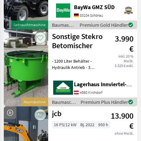
ARBEITSSCHEINWERFER
BayWa GMZ SÜD
VORNE1X
HECKGEWICHTSPLATTE 62
83104 Schönau
KG1X
Baumaschinen
Premium Gold Händler
Gebrauchtmaschine
HYDRAULIKKREISLAUF
/ Sonstige
Sonstige Stekro
DPPPEL31X15.50-15
3.990
SKIDDATENBESCHEINIGUNG
Betomischer
€
BRD 20 KMDRUCKFREIER
inkl. 20 %
- 1200 Liter Behälter -
MwSt.
3.325 € exkl.
Hydraulik Antrieb - 3
Punktanbau -
Stapleraufnahme -
Lagerhaus Innviertel-Traunviertel-Urfahr eGen, Kirchdorf
Auslaufschieber hinten und
rechts - Auslaufrutsche -
4560 Kirchdorf
Sackaufreißer
Baumaschinen
Premium Plus Händler
Neumaschine
/ Sonstige
jcb
13.900
€
16 PS/12 kW
Bj. 2022
950 h
ohne MwSt.