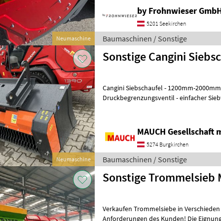
by Frohnwieser Gmb
5201 Seekirchen
Baumaschinen / Sonstige
Neumaschine
Sonstige Cangini Siebs
Cangini Siebschaufel - 1200mm-2000mm Breite -
Druckbegrenzungsventil - einfacher Siebwellenwech
mm Siebweite - unterschiedliche Auf
MAUCH Gesellschaft m
5274 Burgkirchen
Baumaschinen / Sonstige
Neumaschine
So
Verkaufen Trommelsiebe in Verschieden
Anforderungen des Kunden! Die Eignung