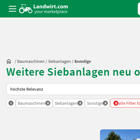
/
Baumaschinen
/
Siebanlagen
/
Sonstige
Weitere Siebanlagen neu 
So wird auf Landwirt.com sortiert
x
x
x
x
x
Baumaschinen
Siebanlagen
Sonstige
alle Filter 