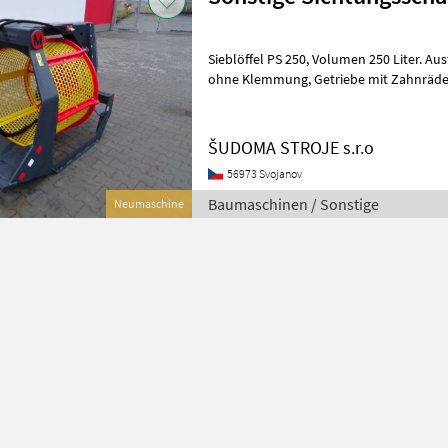
Sieblöffel PS 250, Volumen 250 Liter. Ausführung für Hinterschnitt
ohne Klemmung, Getriebe mit Zahnrädern und Ölfüllung,
universelles Klemmsystem mit Wechsel
ŠUDOMA STROJE s.r.o
56973 Svojanov
Baumaschinen / Sonstige
Neumaschine