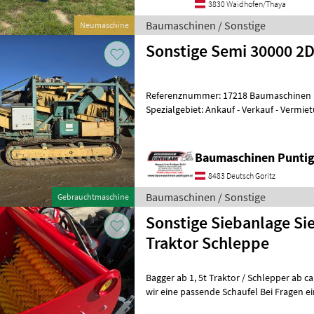
3830 Waidhofen/Thaya
Baumaschinen / Sonstige
Neumaschine
Sonstige Semi 30000 2
Referenznummer: 17218 Baumaschinen
Spezialgebiet: Ankauf - Verkauf - Verm
Besuchen Sie unsere Baumaschinenang
Baumaschinen Punt
8483 Deutsch Goritz
Baumaschinen / Sonstige
Gebrauchtmaschine
Sonstige Siebanlage Sie
Traktor Schleppe
Bagger ab 1, 5t Traktor / Schlepper ab ca. 50PS Hoflader ab 1t haben
wir eine passende Schaufel Bei Fragen einfach melden. Gruß Matthias
by Frohnwieser G