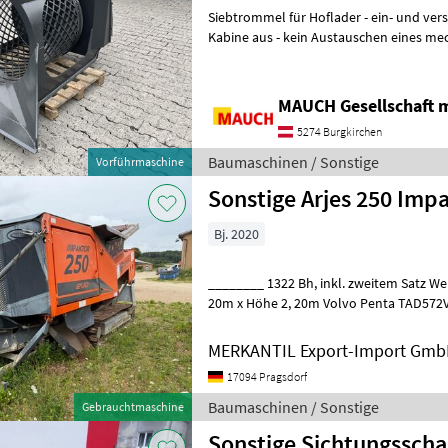
Siebtrommel für Hoflader - ein- und verstellen der Korngröße von der
Kabine aus - kein Austauschen eines me
notwendig - Doppeltrommel mit Inn
MAUCH Gesellschaft m
5274 Burgkirchen
Baumaschinen / Sonstige
Vorführmaschine
Sonstige Arjes 250 Imp
Bj. 2020
________ 1322 Bh, inkl. zweitem Satz Wellen Länge: 7, 40m x Breite 2,
20m x Höhe 2, 20m Volvo Penta TAD572V
Gewicht: 14.000 kg Baumaschinen
MERKANTIL Export-Import Gm
17094 Pragsdorf
Baumaschinen / Sonstige
Gebrauchtmaschine
Sonstige Sichtungsscha