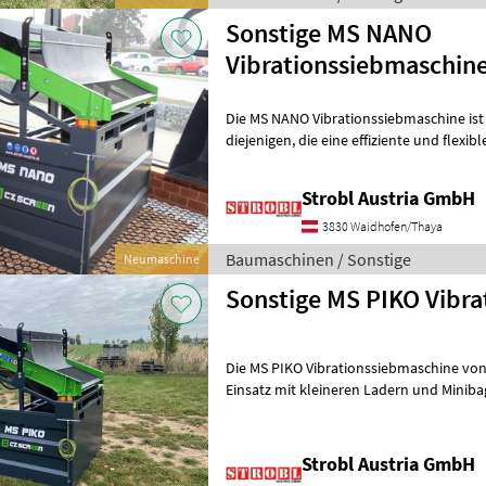
Sonstige MS NANO
Vibrationssiebmaschin
Die MS NANO Vibrationssiebmaschine ist
diejenigen, die eine effiziente und flexible Lösung für das Sieben von
Materialien benötigen. Ent
Strobl Austria GmbH
3830 Waidhofen/Thaya
Baumaschinen / Sonstige
Neumaschine
Sonstige MS PIKO Vibr
Die MS PIKO Vibrationssiebmaschine von C
Einsatz mit kleineren Ladern und Miniba
eine optimale Lösung für die
Strobl Austria GmbH