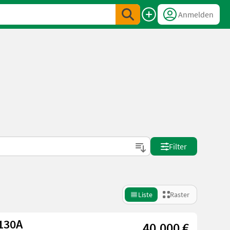
Anmelden
Filter
Liste
Raster
130A
40.000 €