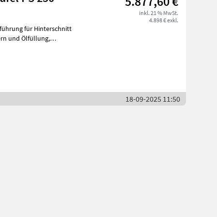
5.877,60 €
inkl. 21 % MwSt.
4.898 € exkl.
rahmen f
18-09-2025 11:50