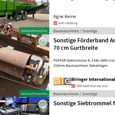
ist speziell für Kompost-Erde-Steinbru
Agrar Kerne
4240 Waldburg
Baumaschinen / Sonstige
Gebrauchtmaschine
Sonstige Förderband A
70 cm Gurtbreite
PEIFFER Elektromotor 8, 3 kW, 1400 U/min, Antriebstrommel 740 x
310mm Baumaschinen Siebanlagen
Biringer Internation
3800 Göpfritz an der Wild
Baumaschinen / Sonstige
Gebrauchtmaschine
Sonstige Siebtrommel f