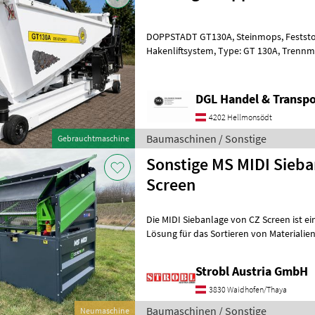
DOPPSTADT GT130A, Steinmops, Feststoffabschneider,
Hakenliftsystem, Type: GT 130A, Trennmedium: Wasser, Einstellbare
Steigung: bis max. 23 Grad, Antriebsart:
DGL Handel & Transpo
4202 Hellmonsödt
Baumaschinen / Sonstige
Gebrauchtmaschine
Sonstige MS MIDI Sieba
Screen
Die MIDI Siebanlage von CZ Screen ist e
Lösung für das Sortieren von Materialie
speziell konzipiert für den Einsatz i
Strobl Austria GmbH
3830 Waidhofen/Thaya
Baumaschinen / Sonstige
Neumaschine