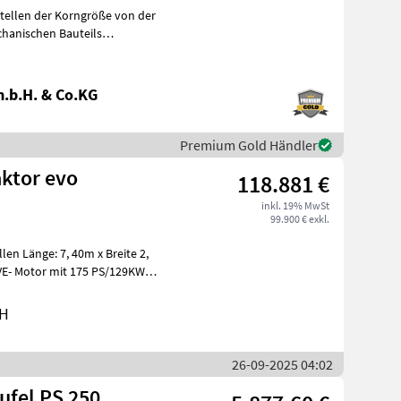
chanischen Bauteils
.b.H. & Co.KG
Premium Gold Händler
aktor evo
118.881 €
inkl. 19% MwSt
99.900 € exkl.
E- Motor mit 175 PS/129KW
bH
26-09-2025 04:02
ufel PS 250