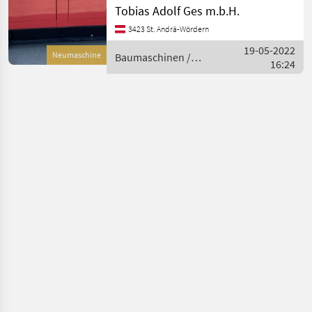
Hertzmesser, Startbatterie,
Tobias Adolf Ges m.b.H.
Auspuffsystem ・
3423 St. Andrä-Wördern
Dieselgenerator ・ Variable
Dauerleistung (PRP)
19-05-2022
Neumaschine
Baumaschinen /
kVA/kW: 60/48 ・
16:24
Sonstige
Notstromleistung (LTP)