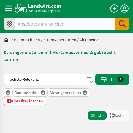
Angebote durchsuchen
/
Baumaschinen
/
Stromgeneratoren
/
Chx_heme
Stromgeneratoren mit Hertzmesser neu & gebraucht
kaufen
So wird auf Landwirt.com sortiert
Filter
1
x
x
x
Baumaschinen
Stromgeneratoren
x
alle Filter löschen
Liste
Raster