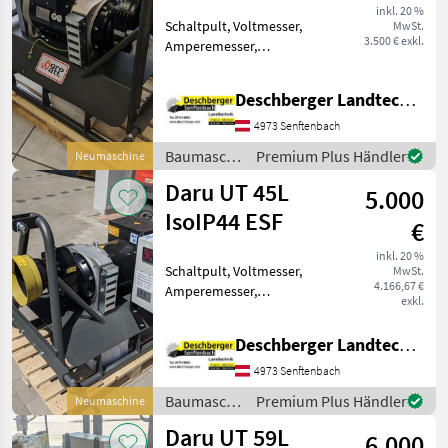
inkl. 20 %
Schaltpult, Voltmesser,
MwSt.
3.500 € exkl.
Amperemesser,
Hertzmesser Daru
Zapfwellengenerator UT
Deschberger Landtechnik GmbH
27L IsoIP44 ESF -
Lagerabverkauf - sofort
4973 Senftenbach
Verfügbar - 30 kVA - 24kW -
Baumaschinen
Premium Plus Händler
Neumaschine
Langsamläufer mit
/ Daru
Daru UT 45L
5.000
IsoIP44 ESF
€
inkl. 20 %
Schaltpult, Voltmesser,
MwSt.
4.166,67 €
Amperemesser,
exkl.
Hertzmesser Daru
Zapfwellengenerator UT
Deschberger Landtechnik GmbH
45L IsoIP44 ESF -
Lagerabverkauf - 49, 5 kVA -
4973 Senftenbach
39, 6kW - Langsamläufer
Baumaschinen
Premium Plus Händler
Neumaschine
mit 1500 U/min -
/ Daru
Daru UT 59L
6.000