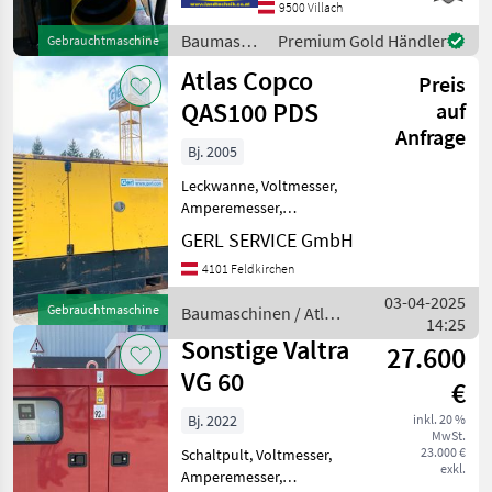
Traktorzapfwellenleistung
9500 Villach
75 PS, Langsamläufer 1.500
Baumaschinen
Premium Gold Händler
Gebrauchtmaschine
Umdrehungen pro Minut
/ Sonstige
Atlas Copco
Preis
QAS100 PDS
auf
Anfrage
Bj. 2005
Leckwanne, Voltmesser,
Amperemesser,
Hertzmesser, Startbatterie,
GERL SERVICE GmbH
Auspuffsystem #Generator
4101 Feldkirchen
Atlas Copco QAS100 PDS
Baujahr.............2005
03-04-2025
Gebrauchtmaschine
Baumaschinen / Atlas
S/N.................523670 Mo
14:25
Copco
Sonstige Valtra
27.600
VG 60
€
Bj. 2022
inkl. 20 %
MwSt.
23.000 €
Schaltpult, Voltmesser,
exkl.
Amperemesser,