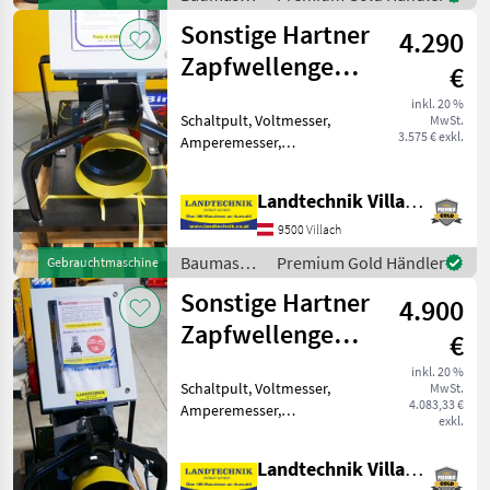
Umdrehungen pro Minut
/ Sonstige
Sonstige Hartner
4.290
Zapfwellengenerator
€
10 kVA
inkl. 20 %
Schaltpult, Voltmesser,
MwSt.
3.575 € exkl.
Amperemesser,
Hertzmesser HARTNER
Zapfwellengenerator 10, 0
Landtechnik Villach GmbH
kVA, mind.
Traktorzapfwellenleistung
9500 Villach
25 PS, Langsamläufer 1.500
Baumaschinen
Premium Gold Händler
Gebrauchtmaschine
Umdrehungen pro Minut
/ Sonstige
Sonstige Hartner
4.900
Zapfwellengenerator
€
30 kVA
inkl. 20 %
Schaltpult, Voltmesser,
MwSt.
4.083,33 €
Amperemesser,
exkl.
Hertzmesser Hartner
Zapfwellengenerator 30, 0
Landtechnik Villach GmbH
kVA, mind.