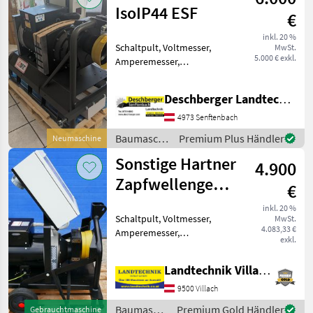
IsoIP44 ESF
€
inkl. 20 %
Schaltpult, Voltmesser,
MwSt.
5.000 € exkl.
Amperemesser,
Hertzmesser Daru
Zapfwellengenerator UT
Deschberger Landtechnik GmbH
59L IsoIP44 ESF -
Lagerabverkauf - 64 kVA -
4973 Senftenbach
51, 2 kW - Langsamläufer
Baumaschinen
Premium Plus Händler
Neumaschine
mit 1500 U/min - S
/ Daru
Sonstige Hartner
4.900
Zapfwellengenerator
€
30 kVA
inkl. 20 %
Schaltpult, Voltmesser,
MwSt.
4.083,33 €
Amperemesser,
exkl.
Hertzmesser Hartner
Zapfwellengenerator 30, 0
Landtechnik Villach GmbH
kVA, mind.
Traktorzapfwellenleistung
9500 Villach
75 PS, Langsamläufer 1.500
Baumaschinen
Premium Gold Händler
Gebrauchtmaschine