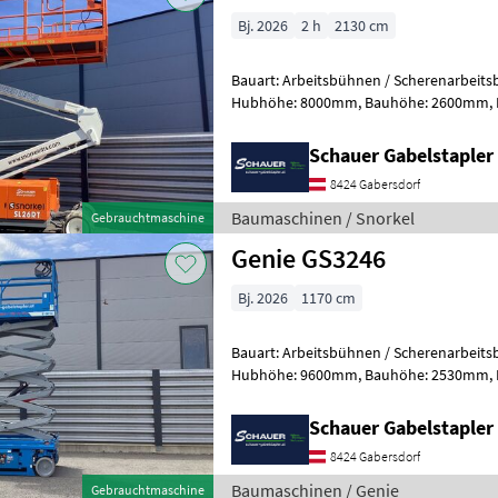
Bj. 2026
2 h
2130 cm
Bauart: Arbeitsbühnen / Scherenarbeitsbühne, Tragkraf
Hubhöhe: 8000mm, Bauhöhe: 2600mm, Batterie: Starter 12V ,
Sonderausstattung: CE Zertifika
Schauer Gabelstaple
8424 Gabersdorf
Baumaschinen / Snorkel
Gebrauchtmaschine
Genie GS3246
Bj. 2026
1170 cm
Bauart: Arbeitsbühnen / Scherenarbeitsbühne, Tragkraf
Hubhöhe: 9600mm, Bauhöhe: 2530mm, Batterie: Trojan 6V 228Ah
Zustand: Neu, Bereifung vorne: Vollg
Schauer Gabelstaple
8424 Gabersdorf
Baumaschinen / Genie
Gebrauchtmaschine