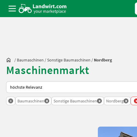
/
Baumaschinen
/
Sonstige Baumaschinen
/
Nordberg
Maschinenmarkt
So wird auf Landwirt.com sortiert
x
x
x
x
Baumaschinen
Sonstige Baumaschinen
Nordberg