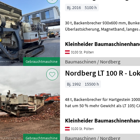
Bj. 2016
5100 h
30 t, Backenbrecher 930x600 mm, Bunker 4 m3, ASC
Überlastsicherung, Magnetband, langes Austrageband,
Funkfernbedienung, Brecherstunden 4100 h Baumaschinen Sonstige
B
Kleinheider Baumaschinenhan
3100 St. Pölten
Baumaschinen / Nordberg
Gebrauchtmaschine
Nordberg LT 100 R - Lo
Bj. 1992
15500 h
48 t, Backenbrecher für Hartgestein 1000x800, (alleine die Brecheinheit
hat um 50 % mehr Gewicht als LT 105) C
Vorabsiebung, Magnetband, Funkf
Kleinheider Baumaschinenhan
3100 St. Pölten
Baumaschinen / Nordberg
Gebrauchtmaschine