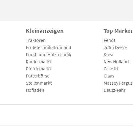
Kleinanzeigen
Top Marke
Traktoren
Fendt
Erntetechnik Grünland
John Deere
Forst- und Holztechnik
Steyr
Rindermarkt
New Holland
Pferdemarkt
Case IH
Futterbörse
Claas
Stellenmarkt
Massey Fergu
Hofladen
Deutz-Fahr