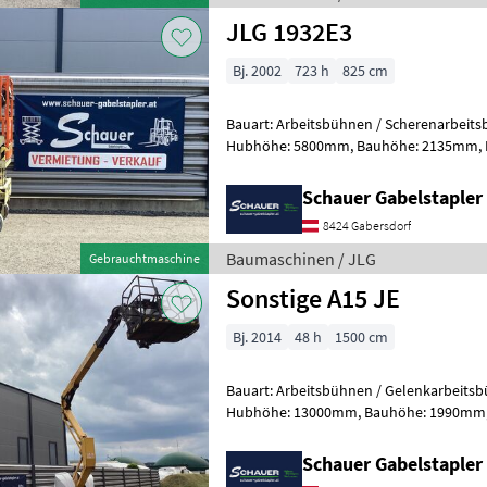
JLG 1932E3
Bj. 2002
723 h
825 cm
Bauart: Arbeitsbühnen / Scherenarbeitsbühne, Tragkraf
Hubhöhe: 5800mm, Bauhöhe: 2135mm, Batterie: Trojan PzS 24V
Zustand: Neu, Bereifung vorne: Banda
Schauer Gabelstaple
8424 Gabersdorf
Baumaschinen / JLG
Gebrauchtmaschine
Sonstige A15 JE
Bj. 2014
48 h
1500 cm
Bauart: Arbeitsbühnen / Gelenkarbeitsbühne, Tragkraft
Hubhöhe: 13000mm, Bauhöhe: 1990mm, Bereifung vorne: Bandagen
Einfach 60 - 80% , Bereifung hinten: Ba
Schauer Gabelstaple