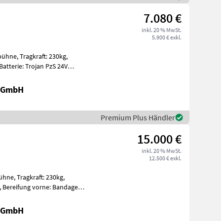
7.080 €
inkl. 20 % MwSt.
5.900 € exkl.
t: 230kg,
gen Ein
r GmbH
Premium Plus Händler
15.000 €
inkl. 20 % MwSt.
12.500 € exkl.
: 230kg,
nda
r GmbH