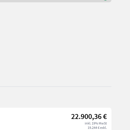
22.900,36 €
inkl. 19% MwSt
19.244 € exkl.