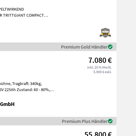
PPELTWIRKEND
R TRITTGIANT COMPACT
Kubota
Premium Gold Händler
7.080 €
inkl. 20 % MwSt.
5.900 € exkl.
t: 340kg,
r GmbH
Premium Plus Händler
55.800 €