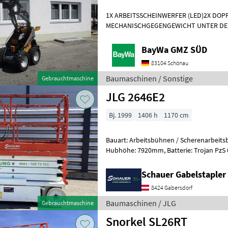
1X ARBEITSSCHEINWERFER (LED)2X DO
MECHANISCHGEGENGEWICHT UNTER DE
WERKZEUGAUFNAHMEMotor- Moderner 
Dreizylinderdieselmotor, Typ
BayWa GMZ SÜD
83104 Schönau
Baumaschinen / Sonstige
Gebrauchtmaschine
JLG 2646E2
Bj. 1999
1406 h
1170 cm
Bauart: Arbeitsbühnen / Scherenarbeitsbühne, Tragkraf
Hubhöhe: 7920mm, Batterie: Trojan PzS 6V 225Ah Zustand: 60 - 80%,
Bereifung vorne: Vollgummi Einfach 8
Schauer Gabelstaple
8424 Gabersdorf
Baumaschinen / JLG
Gebrauchtmaschine
Snorkel SL26RT