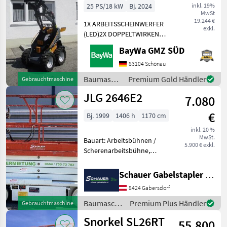
25 PS/18 kW
Bj. 2024
inkl. 19%
MwSt
19.244 €
1X ARBEITSSCHEINWERFER
exkl.
(LED)2X DOPPELTWIRKEND
MECHANISCHGEGENGEWICHT
BayWa GMZ SÜD
UNTER DER TRITTGIANT
COMPACT
83104 Schönau
WERKZEUGAUFNAHMEMotor-
Baumaschinen
Premium Gold Händler
Gebrauchtmaschine
Moderner Kubota
/ Sonstige
JLG 2646E2
Dreizylinderdieselmotor,
7.080
Typ
€
Bj. 1999
1406 h
1170 cm
inkl. 20 %
MwSt.
Bauart: Arbeitsbühnen /
5.900 € exkl.
Scherenarbeitsbühne,
Tragkraft: 340kg, Hubhöhe:
7920mm, Batterie: Trojan
Schauer Gabelstapler GmbH
PzS 6V 225Ah Zustand: 60 -
8424 Gabersdorf
80%, Bereifung vorne:
Vollgummi Einfach 8
Baumaschinen
Premium Plus Händler
Gebrauchtmaschine
/ JLG
Snorkel SL26RT
55.800