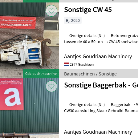
Sonstige CW 45
Bj. 2020
== Overige details (NL) == Betonvergruizer • Gechikt voor machines
Aantjes Goudriaan Machinery
2977 Goudriaan
Baumaschinen / Sonstige
Gebrauchtmaschine
Sonstige Baggerbak - G
== Overige details (NL) == Baggerbak • Werkbreedte 2250mm •
CW30 aansluit
Aantjes Goudriaan Machinery