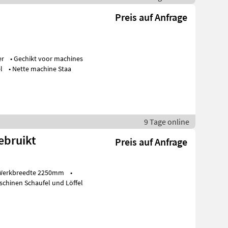
Preis auf Anfrage
tussen de 40 a 50 ton • CW 45 snelwissel • Nette machine Staa
9 Tage online
ebruikt
Preis auf Anfrage
ing Staat: Gebruikt Baumaschinen Schaufel und Löffel