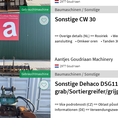
2977 Goudriaan
Baumaschinen / Sonstige
Gebrauchtmaschine
Sonstige CW 30
== Overige details (NL) == Rooiriek • Werkbreedte 2500mm • CW 30
Aantjes Goudriaan Machinery
2977 Goudriaan
Baumaschinen / Sonstige
Gebrauchtmaschine
Sonstige Dehaco DSG11
grab/Sortiergreifer/grij
== Více podrobnosti (CZ) == Oblast působnosti: Konstrukce == Weitere
Informationen (DE) == Verwendungszweck: Bauwesen Passend für
folgende Maschinen: Liebhe