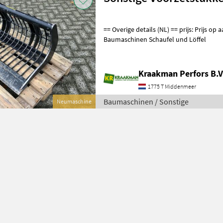
== Overige details (NL) == prijs: Prijs op aanvraag Quantity: 1 Unit: Stuk
Baumaschinen Schaufel und Löffel
Kraakman Perfors B.V
1775 T Middenmeer
Baumaschinen / Sonstige
Neumaschine