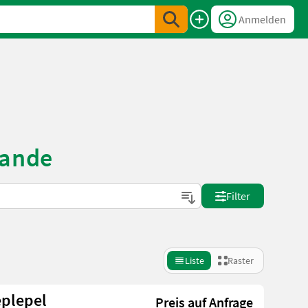
Anmelden
lande
Filter
Liste
Raster
eplepel
Preis auf Anfrage