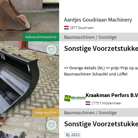
Aantjes Goudriaan Machinery
2977 Goudriaan
Baumaschinen / Sonstige
Gebrauchtmaschine
Sonstige Voorzetstukk
== Overige details (NL) == prijs: Prijs op aanvraag Quantity: 1 Unit: Stuk
Baumaschinen Schaufel und Löffel
Kraakman Perfors B.V
1775 T Middenmeer
Baumaschinen / Sonstige
Neumaschine
Sonstige Voorzetstukk
Bj. 2022