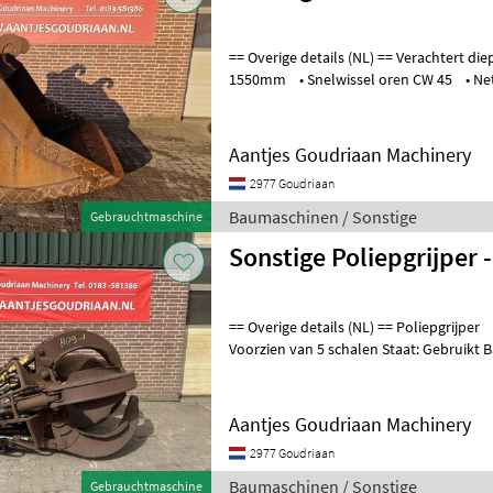
== Overige details (NL) == Verachtert dieplepel • Werkbreedte
Aantjes Goudriaan Machinery
2977 Goudriaan
Baumaschinen / Sonstige
Gebrauchtmaschine
Sonstige Poliepgrijper 
== Overige details (NL) == Poliepgrijper • Inhoud circa 600 liter •
Voo
Aantjes Goudriaan Machinery
2977 Goudriaan
Baumaschinen / Sonstige
Gebrauchtmaschine