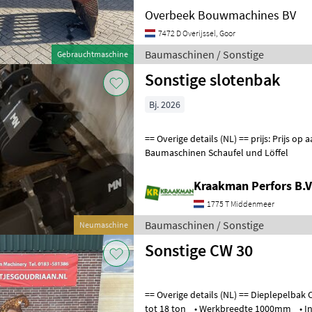
Overbeek Bouwmachines BV
7472 D Overijssel, Goor
Baumaschinen / Sonstige
Gebrauchtmaschine
Sonstige slotenbak
Bj. 2026
== Overige details (NL) == prijs: Prijs op aanvraag Unit: Stuk
Baumaschinen Schaufel und Löffel
Kraakman Perfors B.V
1775 T Middenmeer
Baumaschinen / Sonstige
Neumaschine
Sonstige CW 30
== Overige details (NL) == Dieplepelbak CW 30 • Geschikt voor kranen