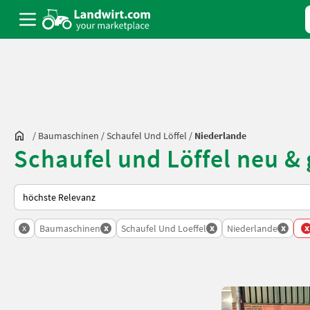
/
Baumaschinen
/
Schaufel Und Löffel
/
Niederlande
Schaufel und Löffel neu &
So wird auf Landwirt.com sortiert
x
x
x
x
x
Baumaschinen
Schaufel Und Loeffel
Niederlande