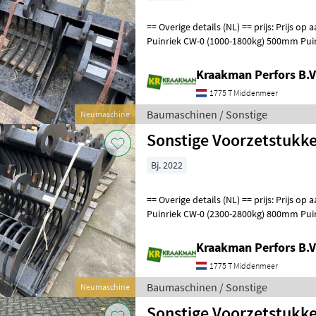
== Overige details (NL) == prijs: Prijs op aanvraag Quantity: 1 Unit: Stuk
Puinriek CW-0 (1000-1800kg) 500mm Puin
500mm Baumaschinen Sc
Kraakman Perfors B.V
1775 T Middenmeer
Baumaschinen / Sonstige
Neumaschine
Sonstige Voorzetstukk
Bj. 2022
== Overige details (NL) == prijs: Prijs op aanvraag Quantity: 1 Unit: Stuk
Puinriek CW-0 (2300-2800kg) 800mm Puin
800mm Baumaschinen Sc
Kraakman Perfors B.V
1775 T Middenmeer
Baumaschinen / Sonstige
Neumaschine
Sonstige Voorzetstukk