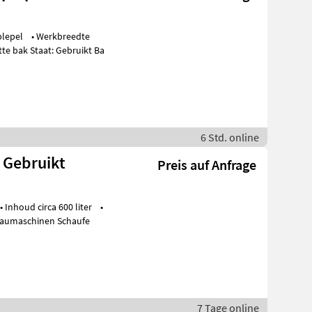
1550mm • Snelwissel oren CW 45 • Nette bak Staat: Gebruikt Ba
6 Std. online
- Gebruikt
Preis auf Anfrage
rzien van 5 schalen Staat: Gebruikt Baumaschinen Schaufe
7 Tage online