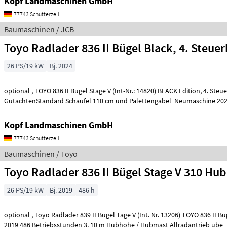
Kopf Landmaschinen GmbH
77743 Schutterzell
Baumaschinen / JCB
Toyo Radlader 836 II Bügel Black, 4. Steuer
26 PS/19 kW
Bj. 2024
optional , TOYO 836 II Bügel Stage V (Int-Nr.: 14820) BLACK Edition, 4. Steuerkreis, STVZO-
Kopf Landmaschinen GmbH
77743 Schutterzell
Baumaschinen / Toyo
Toyo Radlader 836 II Bügel Stage V 310 Hu
26 PS/19 kW
Bj. 2019
486 h
optional , Toyo Radlader 839 II Bügel Tage V (Int. Nr. 13206) TOYO 836 II Bügel Stage V Baujahr
2019 486 Betriebsstunden 3, 10 m Hubhöhe / Hubmast Allradantrieb übe