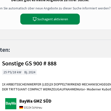
n Sie automatisch über neue Angebote zu dieser Suche informiert werden?
Suchagent aktivieren
nten:
Sonstige GS 900 # 888
25 PS/18 kW
Bj. 2024
1X ARBEITSSCHEINWERFER (LED)2X DOPPELTWIRKEND MECHANISCHGEGE
DER TRITTGIANT COMPACT WERKZEUGAUFNAHMEMotor- Moderner Kubot
Dreizylinderdieselmotor, Typ
BayWa GMZ SÜD
83104 Schönau