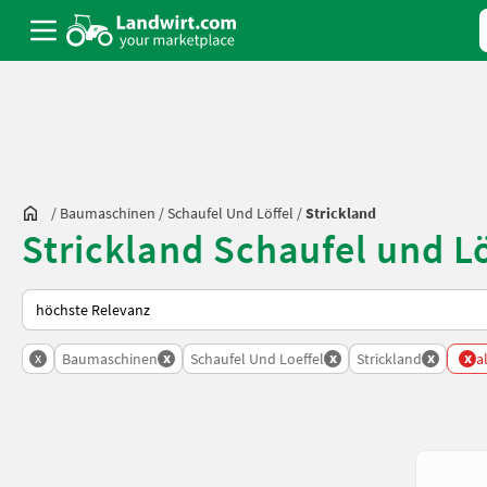
/
Baumaschinen
/
Schaufel Und Löffel
/
Strickland
Strickland Schaufel und L
So wird auf Landwirt.com sortiert
x
x
x
x
x
Baumaschinen
Schaufel Und Loeffel
Strickland
a