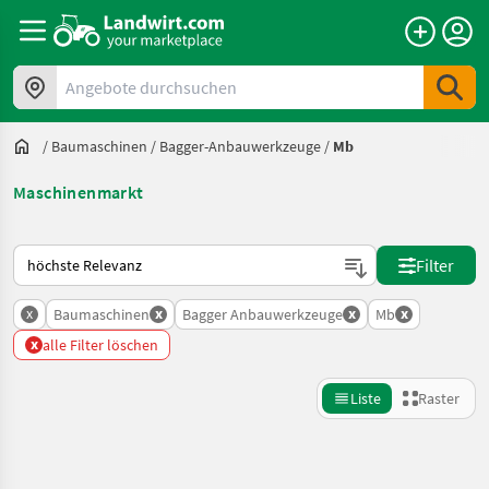
Angebote durchsuchen
/
Baumaschinen
/
Bagger-Anbauwerkzeuge
/
Mb
Maschinenmarkt
So wird auf Landwirt.com sortiert
Filter
x
x
x
x
Baumaschinen
Bagger Anbauwerkzeuge
Mb
x
alle Filter löschen
Liste
Raster