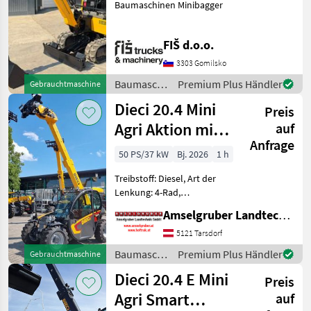
Baumaschinen Minibagger
FIŠ d.o.o.
3303 Gomilsko
Baumaschinen
Premium Plus Händler
Gebrauchtmaschine
/ JCB
Dieci 20.4 Mini
Preis
Agri Aktion mit
auf
Anfrage
Österreichpaket
50 PS/37 kW
Bj. 2026
1 h
Treibstoff: Diesel, Art der
Lenkung: 4-Rad,
Abgasstufe: -/Stage V,
Amselgruber Landtechnik GmbH
Getriebeart Landmaschine:
Hydrostatgetriebe, hydr.
5121 Tarsdorf
Werkzeugverriegelung,
Baumaschinen
Premium Plus Händler
Gebrauchtmaschine
Heizung, Sitzfederung,
/ Dieci
Dieci 20.4 E Mini
Zusatzgew
Preis
Agri Smart
auf