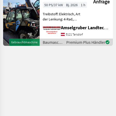
Anfrage
ELEKTRO
50 PS/37 kW
Bj. 2026
1 h
Teleskoplader
Treibstoff: Elektrisch, Art
TOP
der Lenkung: 4-Rad,
Getriebeart Landmaschine:
Amselgruber Landtechnik GmbH
Hydrostatgetriebe, hydr.
Werkzeugverriegelung,
5121 Tarsdorf
Heizung, Zusatzgewichte,
Baumaschinen
Premium Plus Händler
Gebrauchtmaschine
Steuergerät dw, Sperrdiff.
/ Dieci