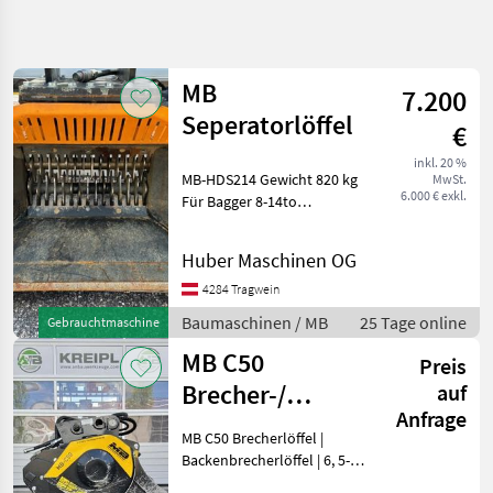
Suche
verfeinern
MB
7.200
Kategorie
Land
Filter
4
Seperatorlöffel
€
2
inkl. 20 %
AKTUELLER
MB-HDS214 Gewicht 820 kg
Zurücksetzen
Ergebnisse
MwSt.
PFAD
6.000 € exkl.
Für Bagger 8-14to
anzeigen
Bautechnik
Baujahr:2025 Inhalt:400liter
Baumaschinen Bagger-
Baumaschinen
Huber Maschinen OG
Anbauwerkzeuge
Bagger
4284 Tragwein
Anbauwerkzeuge
Baumaschinen / MB
25 Tage online
Gebrauchtmaschine
Mb
MB C50
Preis
KATEGORIE
Brecher-/
auf
WÄHLEN
Anfrage
Backenbrecherlöffel
MB C50 Brecherlöffel |
MB
6,5-10t
Backenbrecherlöffel | 6, 5-
10t Minibagger ANDERE
BIG