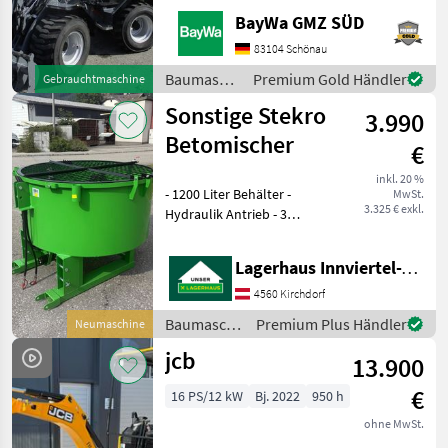
ARBEITSSCHEINWERFER
BayWa GMZ SÜD
VORNE1X
HECKGEWICHTSPLATTE 62
83104 Schönau
KG1X
Baumaschinen
Premium Gold Händler
Gebrauchtmaschine
HYDRAULIKKREISLAUF
/ Sonstige
Sonstige Stekro
DPPPEL31X15.50-15
3.990
SKIDDATENBESCHEINIGUNG
Betomischer
€
BRD 20 KMDRUCKFREIER
inkl. 20 %
- 1200 Liter Behälter -
MwSt.
3.325 € exkl.
Hydraulik Antrieb - 3
Punktanbau -
Stapleraufnahme -
Lagerhaus Innviertel-Traunviertel-Urfahr eGen, Kirchdorf
Auslaufschieber hinten und
rechts - Auslaufrutsche -
4560 Kirchdorf
Sackaufreißer
Baumaschinen
Premium Plus Händler
Neumaschine
/ Sonstige
jcb
13.900
€
16 PS/12 kW
Bj. 2022
950 h
ohne MwSt.