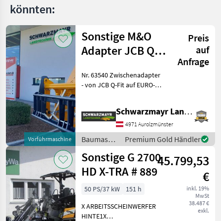
könnten:
Sonstige M&O
Preis
Adapter JCB Q -
auf
Anfrage
Fit auf EURO
Nr. 63540 Zwischenadapter
- von JCB Q-Fit auf EURO-
Aufnahme - mit zentraler
Verriegelung - mit 3, 0to.
Schwarzmayr Landtechnik GmbH - Aurolzmünster
Tragkraft VFG-gebraucht
Das Verkaufsteam der Fa.
4971 Aurolzmünster
Baumaschinen
Premium Gold Händler
Vorführmaschine
/ Sonstige
Sonstige G 2700
45.799,53
HD X-TRA # 889
€
50 PS/37 kW
151 h
inkl. 19%
MwSt
38.487 €
X ARBEITSSCHEINWERFER
exkl.
HINTE1X