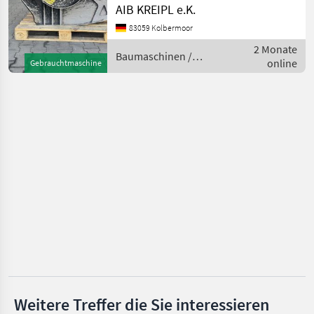
ZEIGEN NUR FOTOS – BEI
AIB KREIPL e.K.
UNS SIND DIE GERÄTE AUF
Kinshofer
83059 Kolbermoor
LAGER! Besichtigen -
2 Monate
anfassen - überzeugen
Baumaschinen /
Auger Torque
online
Gebrauchtmaschine
MB
A&T Anbaugeräte
Lasco
Alle 37
anzeigen
MARKTPLATZ
Marktplatz
Händlerangebote
Kleinanzeigen
Weitere Treffer die Sie interessieren