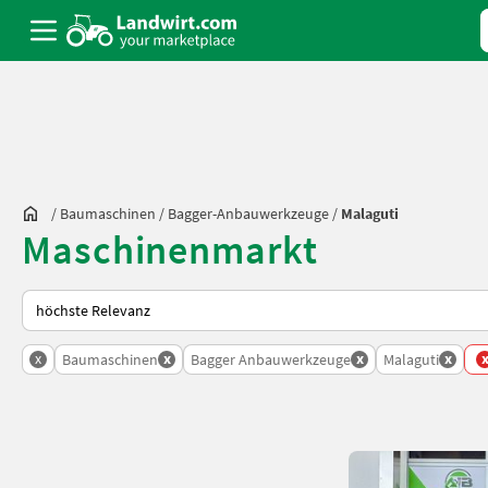
/
Baumaschinen
/
Bagger-Anbauwerkzeuge
/
Malaguti
Maschinenmarkt
So wird auf Landwirt.com sortiert
x
x
x
x
Baumaschinen
Bagger Anbauwerkzeuge
Malaguti