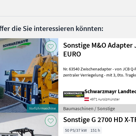
ffer die Sie interessieren könnten:
Sonstige M&O Adapter J
EURO
Nr. 63540 Zwischenadapter - von JCB Q-Fit auf EURO-Aufnahme - mit
zentraler Verriegelung - mit 3, 0to. Tragkraft VFG-gebraucht Das
Verkaufsteam der Fa.
Schwarzmayr Landtec
4971 Aurolzmünster
Baumaschinen / Sonstige
Vorführmaschine
50 PS/37 kW
151 h