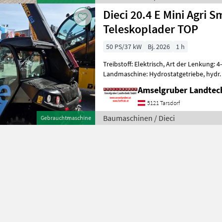
Dieci 20.4 E Mini Agri
Teleskoplader TOP
50 PS/37 kW
Bj. 2026
1 h
Treibstoff: Elektrisch, Art der Lenkung: 4
Landmaschine: Hydrostatgetriebe, hydr.
Heizung, Zusatzgewichte, Steuergerät dw,
Amselgruber Landte
5121 Tarsdorf
Baumaschinen / Dieci
Gebrauchtmaschine