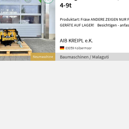
4-9t
Produktart: Fräse ANDERE ZEIGEN NUR F
GERÄTE AUF LAGER! Besichtigen - anfas
einsetzen. WARUM W
AIB KREIPL e.K.
83059 Kolbermoor
Baumaschinen / Malaguti
Neumaschine