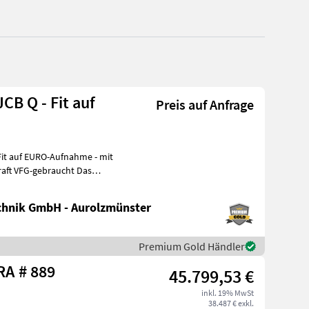
CB Q - Fit auf
Preis auf Anfrage
hnik GmbH - Aurolzmünster
Premium Gold Händler
Sonstige G 2700 HD X-TRA # 889
45.799,53 €
inkl. 19% MwSt
38.487 € exkl.