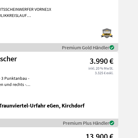
EITSSCHEINWERFER VORNE1X
LIKKREISLAUF
INIGUNG BRD 20
Premium Gold Händler
ischer
3.990 €
inkl. 20 % MwSt.
3.325 € exkl.
Traunviertel-Urfahr eGen, Kirchdorf
Premium Plus Händler
13.900 €