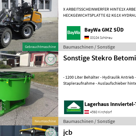
X ARBEITSSCHEINWERFER HINTE1X ARB
HECKGEWICHTSPLATTE 62 KG1X HYDRAU
DPPPEL31X15.50-15 SKIDDATENBESCHE
KMDRUCKFREIER
BayWa GMZ SÜD
83104 Schönau
Baumaschinen / Sonstige
Gebrauchtmaschine
Sonstige Stekro Betom
- 1200 Liter Behälter - Hydraulik Antrieb - 3 Punktanbau -
Stapleraufnahme - Auslaufschieber hinten und rechts -
Auslaufrutsche - Sackaufreißer
Lagerhaus Innviertel-
4560 Kirchdorf
Baumaschinen / Sonstige
Neumaschine
jcb