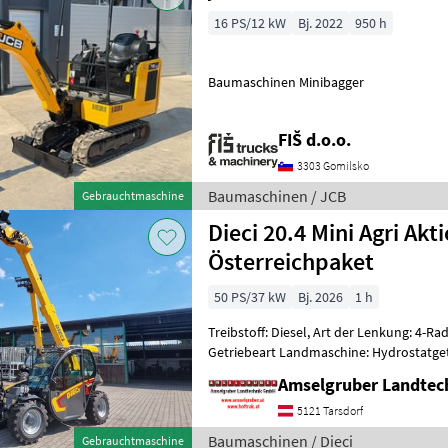
16 PS/12 kW
Bj. 2022
950 h
Baumaschinen Minibagger
FIŠ d.o.o.
3303 Gomilsko
Baumaschinen / JCB
Gebrauchtmaschine
Dieci 20.4 Mini Agri Akt
Österreichpaket
50 PS/37 kW
Bj. 2026
1 h
Treibstoff: Diesel, Art der Lenkung: 4-Rad
Getriebeart Landmaschine: Hydrostatget
Werkzeugverriegelung, Heizung, Sitzfed
Amselgruber Landte
5121 Tarsdorf
Baumaschinen / Dieci
Gebrauchtmaschine