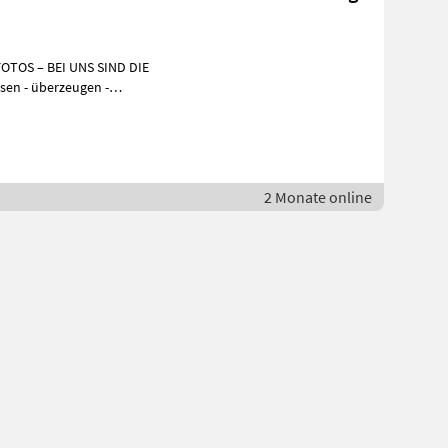
OTOS – BEI UNS SIND DIE
sen - überzeugen -
ARTEN, WENN´S AUCH SOFO
2 Monate online