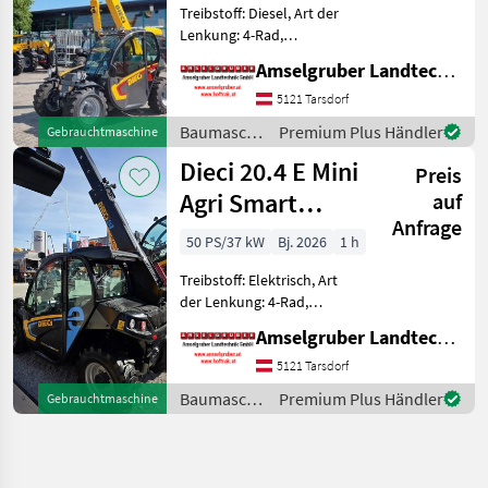
Treibstoff: Diesel, Art der
Lenkung: 4-Rad,
Abgasstufe: -/Stage V,
Amselgruber Landtechnik GmbH
Getriebeart Landmaschine:
Hydrostatgetriebe, hydr.
5121 Tarsdorf
Werkzeugverriegelung,
Baumaschinen
Premium Plus Händler
Gebrauchtmaschine
Heizung, Sitzfederung,
/ Dieci
Dieci 20.4 E Mini
Zusatzgew
Preis
Agri Smart
auf
Anfrage
ELEKTRO
50 PS/37 kW
Bj. 2026
1 h
Teleskoplader
Treibstoff: Elektrisch, Art
TOP
der Lenkung: 4-Rad,
Getriebeart Landmaschine:
Amselgruber Landtechnik GmbH
Hydrostatgetriebe, hydr.
Werkzeugverriegelung,
5121 Tarsdorf
Heizung, Zusatzgewichte,
Baumaschinen
Premium Plus Händler
Gebrauchtmaschine
Steuergerät dw, Sperrdiff.
/ Dieci