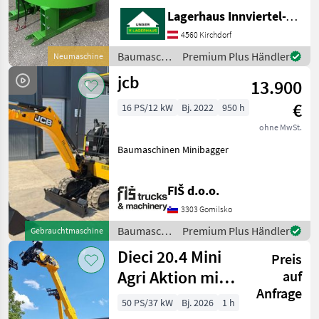
Stapleraufnahme -
Lagerhaus Innviertel-Traunviertel-Urfahr eGen, Kirchdorf
Auslaufschieber hinten und
rechts - Auslaufrutsche -
4560 Kirchdorf
Sackaufreißer
Baumaschinen
Premium Plus Händler
Neumaschine
/ Sonstige
jcb
13.900
€
16 PS/12 kW
Bj. 2022
950 h
ohne MwSt.
Baumaschinen Minibagger
FIŠ d.o.o.
3303 Gomilsko
Baumaschinen
Premium Plus Händler
Gebrauchtmaschine
/ JCB
Dieci 20.4 Mini
Preis
Agri Aktion mit
auf
Anfrage
Österreichpaket
50 PS/37 kW
Bj. 2026
1 h