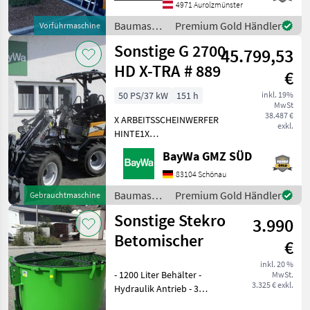
Das Verkaufsteam der Fa.
4971 Aurolzmünster
Baumaschinen
Premium Gold Händler
Vorführmaschine
/ Sonstige
Sonstige G 2700
45.799,53
HD X-TRA # 889
€
50 PS/37 kW
151 h
inkl. 19%
MwSt
38.487 €
X ARBEITSSCHEINWERFER
exkl.
HINTE1X
ARBEITSSCHEINWERFER
BayWa GMZ SÜD
VORNE1X
HECKGEWICHTSPLATTE 62
83104 Schönau
KG1X
Baumaschinen
Premium Gold Händler
Gebrauchtmaschine
HYDRAULIKKREISLAUF
/ Sonstige
Sonstige Stekro
DPPPEL31X15.50-15
3.990
SKIDDATENBESCHEINIGUNG
Betomischer
€
BRD 20 KMDRUCKFREIER
inkl. 20 %
- 1200 Liter Behälter -
MwSt.
3.325 € exkl.
Hydraulik Antrieb - 3
Punktanbau -