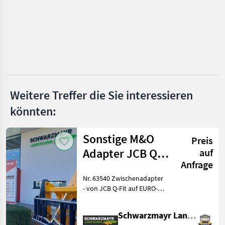
Kinshofer
Auger Torque
A&T Anbaugeräte
Lasco
Weitere Treffer die Sie interessieren
Alle 37
könnten:
anzeigen
Sonstige M&O
MARKTPLATZ
Preis
Adapter JCB Q -
auf
Marktplatz
Händlerangebote
Kleinanzeigen
Anfrage
Fit auf EURO
Nr. 63540 Zwischenadapter
- von JCB Q-Fit auf EURO-
Aufnahme - mit zentraler
Verriegelung - mit 3, 0to.
Schwarzmayr Landtechnik GmbH - Aurolzmünster
Tragkraft VFG-gebraucht