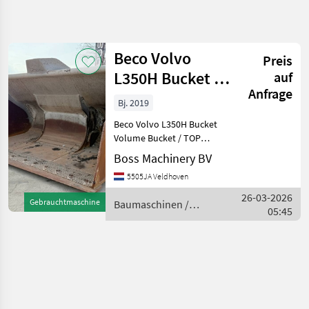
Suche
verfeinern
Beco Volvo
Preis
Kategorie
Land
Filter
4
L350H Bucket -
auf
Anfrage
Volume Bucket /
1
Bj. 2019
AKTUELLER
Zurücksetzen
Ergebnisse
TOP Conditi
PFAD
Beco Volvo L350H Bucket
anzeigen
Volume Bucket / TOP
Bautechnik
Condition Year: 2019
Boss Machinery BV
Baumaschinen
Reference number: BM224
5505JA Veldhoven
Bagger
Type L350H Bucket
Anbauwerkzeuge
Location Veldhoven,
26-03-2026
Gebrauchtmaschine
Baumaschinen /
Netherlands Description
Beco
05:45
Beco
Available at
KATEGORIE
WÄHLEN
Beco
BIG