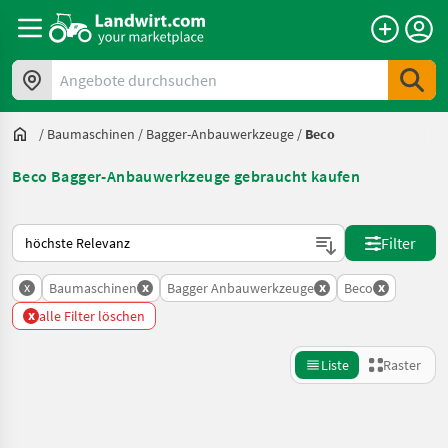
Angebote durchsuchen
/
Baumaschinen
/
Bagger-Anbauwerkzeuge
/
Beco
Beco Bagger-Anbauwerkzeuge gebraucht kaufen
So wird auf Landwirt.com sortiert
Filter
x
x
x
x
Baumaschinen
Bagger Anbauwerkzeuge
Beco
x
alle Filter löschen
Liste
Raster