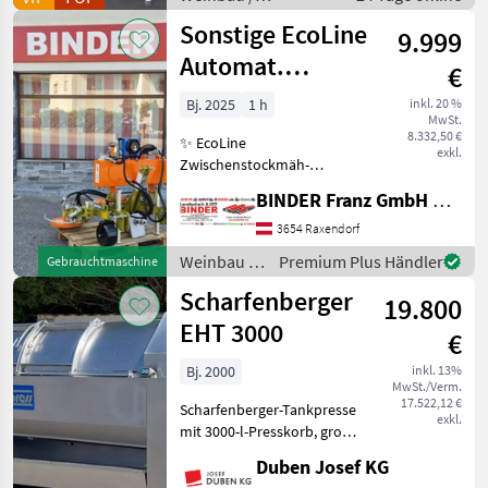
Kellereimaschinen
Sonstige EcoLine
9.999
Automat.
€
Zwischenstockmäher
Bj. 2025
1 h
inkl. 20 %
MwSt.
Ostraticky
8.332,50 €
✨ EcoLine
exkl.
Zwischenstockmäh-
Kombination ✔️ Modell:
BINDER Franz GmbH & CoKG
Ostraticky MSO-400HP ✔️
durch Eigenölversorgung
3654 Raxendorf
ist Mähen auch ✔️ mit
Weinbau /
Premium Plus Händler
Gebrauchtmaschine
kleineren Traktoren
Sonstige
Scharfenberger
problemlos möglich!
19.800
EHT 3000
€
Bj. 2000
inkl. 13%
MwSt./Verm.
17.522,12 €
Scharfenberger-Tankpresse
exkl.
mit 3000-l-Presskorb, große
Einfüllöffnungen mit
Duben Josef KG
verschiebbaren Türen,