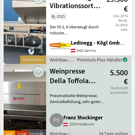
Vibrationssortiertisch
€
VS 2,6
Bj. 2025
inkl. 20 %
MwSt.
16.250 €
Der VS 2, 6 überzeugt durch
exkl.
robuste
Edelstahlausführung, hohe
Ledinegg - Kögl GmbH - Obst- und Weinbautechnik
Leistungsfähigkeit und
praxisgerechte Ausstattung.
8462 Gamlitz
Mit seiner flexiblen
Weinbau /
Premium Plus Händler
Neumaschine
Bauweise und der
Scharfenberger
Vibrationsaustr
Weinpresse
5.500
Della Toffola
€
1.600 l
MwSt nicht
ausweisbar
Pneumatische Weinpresse,
Zentralbefüllung, sehr guter
Zustand, sofort einsatzbereit.
Weinbau Kellereimaschinen
Franz Stockinger
2020 Hollabrunn
Weinbau /
24 Tage online
VIP
TOP
Kleinanzeige