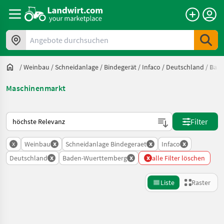
Angebote durchsuchen
/
Weinbau
/
Schneidanlage / Bindegerät
/
Infaco
/
Deutschland
/
Bade
Maschinenmarkt
So wird auf Landwirt.com sortiert
Filter
x
x
x
x
Weinbau
Schneidanlage Bindegeraet
Infaco
x
x
x
Deutschland
Baden-Wuerttemberg
alle Filter löschen
Liste
Raster