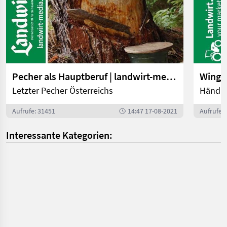
Pecher als Hauptberuf | landwirt-media.com
Letzter Pecher Österreichs
Händle
Aufrufe: 31451
14:47 17-08-2021
Aufrufe:
Interessante Kategorien: