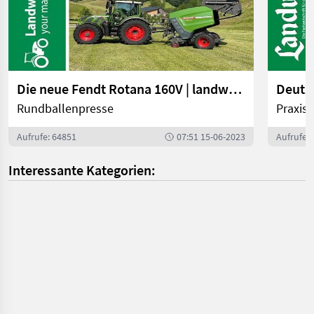
Die neue Fendt Rotana 160V | landwirt.com
Deutz-
Rundballenpresse
Praxist
Aufrufe: 64851
07:51 15-06-2023
Aufrufe:
Interessante Kategorien: