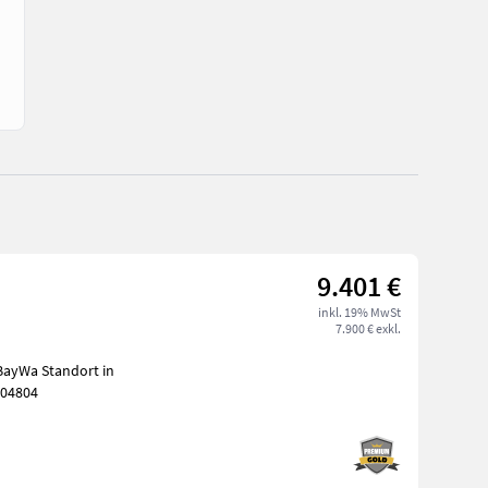
9.401 €
inkl. 19% MwSt
7.900 € exkl.
BayWa Standort in
104804