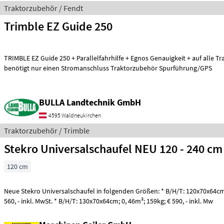
Traktorzubehör / Fendt
Trimble EZ Guide 250
TRIMBLE EZ Guide 250 + Parallelfahrhilfe + Egnos Genauigkeit + auf alle T
benötigt nur einen Stromanschluss Traktorzubehör Spurführung/GPS
BULLA Landtechnik GmbH
4595 Waldneukirchen
Traktorzubehör / Trimble
Stekro Universalschaufel NEU 120 - 240 cm
120 cm
Neue Stekro Universalschaufel in folgenden Größen: * B/H/T: 120x70x64cm; 0, 43m³; 147kg; €
560, - inkl. MwSt. * B/H/T: 130x70x64cm; 0, 46m³; 159kg; € 590, - inkl. Mw