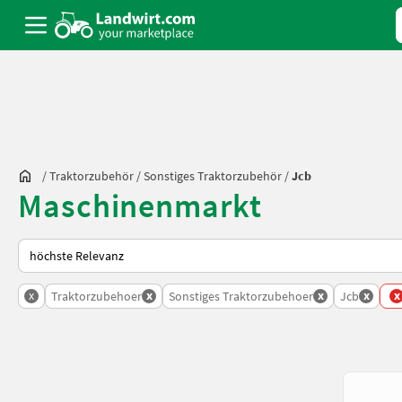
/
Traktorzubehör
/
Sonstiges Traktorzubehör
/
Jcb
Maschinenmarkt
So wird auf Landwirt.com sortiert
x
x
x
x
x
Traktorzubehoer
Sonstiges Traktorzubehoer
Jcb