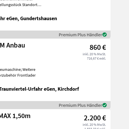
tellungsstück Standort
behör Fro
fahr eGen, Gundertshausen
Premium Plus Händler
WM Anbau
860 €
inkl. 20 % MwSt.
716,67 € exkl.
 Neumaschine; Weitere
rzubehör Frontlader
Traunviertel-Urfahr eGen, Kirchdorf
Premium Plus Händler
 MAX 1,50m
2.200 €
inkl. 20 % MwSt.
1.833,33 € exkl.