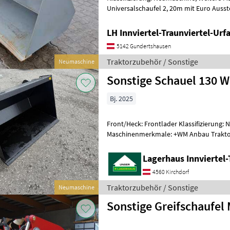
Universalschaufel 2, 20m mit Euro Auss
Gundertshausen Sonderpreis Traktorzu
LH Innviertel-Traunviertel-Ur
5142 Gundertshausen
Traktorzubehör / Sonstige
Neumaschine
Sonstige Schauel 130 
Bj. 2025
Front/Heck: Frontlader Klassifizierung:
Maschinenmerkmale: +WM Anbau Trakto
Lagerhaus Innviertel-
4560 Kirchdorf
Traktorzubehör / Sonstige
Neumaschine
Sonstige Greifschaufel