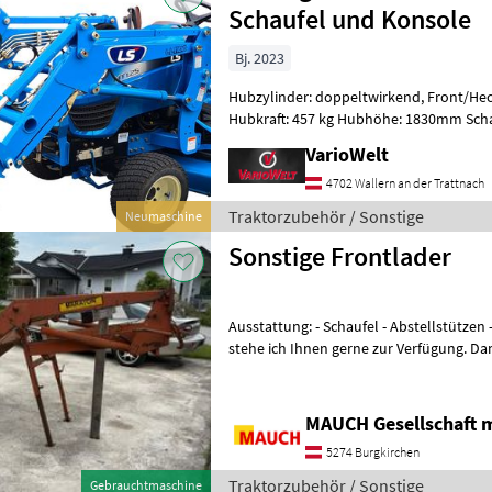
Schaufel und Konsole
Bj. 2023
Hubzylinder: doppeltwirkend, Front/Hec
Hubkraft: 457 kg Hubhöhe: 1830mm Schaufel Breite: 125 cm Skid-steer
Aufnahme passend zu LS MT1.
VarioWelt
4702 Wallern an der Trattnach
Traktorzubehör / Sonstige
Neumaschine
Sonstige Frontlader
Ausstattung: - Schaufel - Abstellstützen - Privatverkauf! - Für Fragen
stehe ich Ihnen gerne zur Verfügung. Damit ich mir ausreichend Zeit
für Sie nehmen
MAUCH Gesellschaft m
5274 Burgkirchen
Traktorzubehör / Sonstige
Gebrauchtmaschine