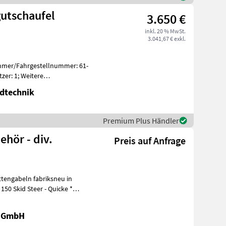
gutschaufel
3.650 €
inkl. 20 % MwSt.
3.041,67 € exkl.
ummer/Fahrgestellnummer: 61-
tzer: 1; Weitere
erund
dtechnik
Premium Plus Händler
hör - div.
Preis auf Anfrage
ttengabeln fabriksneu in
r GmbH