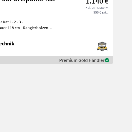
1.140 €
inkl. 20 % MwSt.
950 € exkl.
Kat 1- 2 - 3 -
auer 118 cm - Rangierbolzen -
echnik
Premium Gold Händler