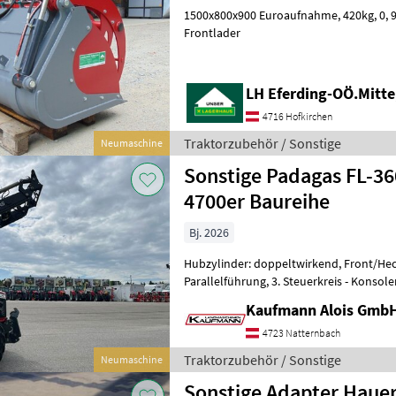
1500x800x900 Euroaufnahme, 420kg, 0, 90m³ Traktorzubehör
Frontlader
LH Eferding-OÖ.Mitte
4716 Hofkirchen
Traktorzubehör / Sonstige
Neumaschine
Sonstige Padagas FL-36
4700er Baureihe
Bj. 2026
Hubzylinder: doppeltwirkend, Front/Hec
Parallelführung, 3. Steuerkreis - Konsole
Euro-Aufnahme - Parallelführung
Kaufmann Alois Gmb
4723 Natternbach
Traktorzubehör / Sonstige
Neumaschine
Sonstige Adapter Hauer