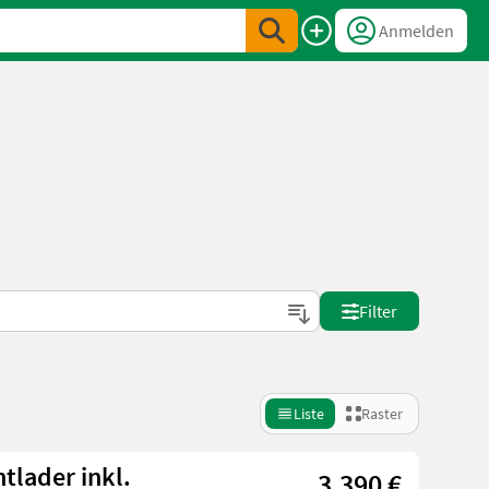
Anmelden
Filter
Liste
Raster
tlader inkl.
3.390 €