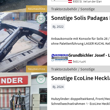
9300 St. Veit an der Glan
Traktorzubehör / Sonstige
Neumaschine
Sonstige Solis Padagas 
Bj. 2022
Anbaukonsole mit Konsole für Solis 26 
ohne Palettenführung LAGER KUCHL Kellau 35 Traktorzubehör
Frontlader
Grundbichler Josef -
5431 Kuchl
Traktorzubehör / Sonstige
Neumaschine
Sonstige EcoLine Heckl
Bj. 2024
Hubzylinder: doppeltwirkend, Front/Hec
Schnellwechselrahmen ✨ EcoLine Hecklader HL3000 AKTION ✔️ mit
3Punkt-Anbau Kat. 1 und 2 ✔️ 