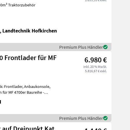
, Landtechnik Hofkirchen
Premium Plus Händler
0 Frontlader für MF
6.980 €
inkl. 20 % MwSt.
5.816,67 € exkl.
k: Frontlader, Anbaukonsole,
n für MF 4700er Baureihe -
H
Premium Plus Händler
 auf Dreipunkt Kat