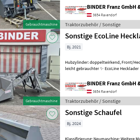
BINDER Franz GmbH 
3654 Raxendorf
Traktorzubehör / Sonstige
Gebrauchtmaschine
Sonstige EcoLine Heckl
Bj. 2021
Hubzylinder: doppeltwirkend, Front/Heck
leicht gebrauchter ✨ EcoLine Hecklader HL 400, ✔️ neuwertig ✔️ mit
Dunggabel und ✔️ Schauf
BINDER Franz GmbH 
3654 Raxendorf
Traktorzubehör / Sonstige
Gebrauchtmaschine
Sonstige Schaufel
Bj. 2024
Klassifizierung: Neumaschine; Weitere 