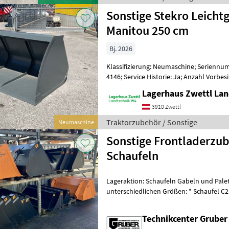
Sonstige Stekro Leicht
Manitou 250 cm
Bj. 2026
Klassifizierung: Neumaschine; Serienn
4146; Service Historie: Ja; Anzahl Vorbesi
Maschinenmerkmale: Stekro Schaufel g
Lagerhaus Zwettl Lan
3910 Zwettl
Traktorzubehör / Sonstige
Neumaschine
Sonstige Frontladerzube
Schaufeln
Lageraktion: Schaufeln Gabeln und Pale
unterschiedlichen Größen: * Schaufel C2 150 Skid Steer - Quicke *
Schaufel C3 140 Skid Steer - Quic
Technikcenter Grube