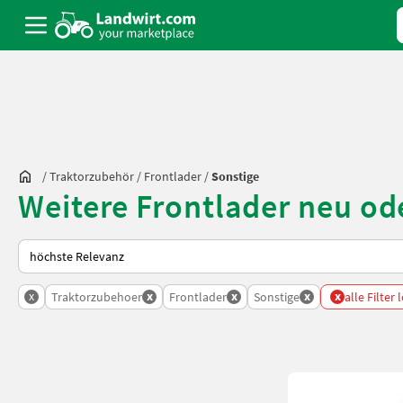
/
Traktorzubehör
/
Frontlader
/
Sonstige
Weitere Frontlader neu od
So wird auf Landwirt.com sortiert
x
x
x
x
x
Traktorzubehoer
Frontlader
Sonstige
alle Filter