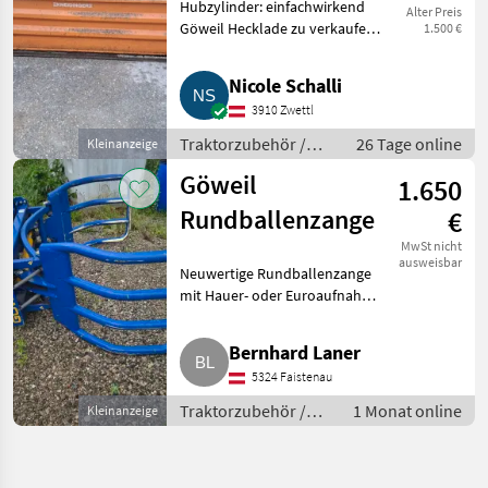
Hubzylinder: einfachwirkend
Alter Preis
Göweil Hecklade zu verkaufen,
1.500 €
2, 5 m breit und 1 m tief.
Traktorzubehör Frontlader
Nicole Schalli
3910 Zwettl
Traktorzubehör /
26 Tage online
Kleinanzeige
Frontlader
Göweil
1.650
Rundballenzange
€
MwSt nicht
ausweisbar
Neuwertige Rundballenzange
mit Hauer- oder Euroaufnahme.
Traktorzubehör Frontlader
Bernhard Laner
5324 Faistenau
Traktorzubehör /
1 Monat online
Kleinanzeige
Frontlader