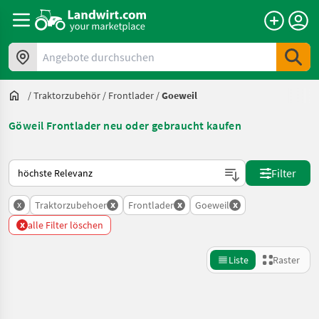
Angebote durchsuchen
/
Traktorzubehör
/
Frontlader
/
Goeweil
Göweil Frontlader neu oder gebraucht kaufen
So wird auf Landwirt.com sortiert
Filter
x
x
x
x
Traktorzubehoer
Frontlader
Goeweil
x
alle Filter löschen
Liste
Raster