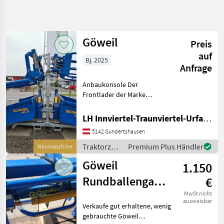
Suche
verfeinern
Göweil
Preis
Kategorie
Land
Filter
4
auf
Bj. 2025
Anfrage
5
AKTUELLER
Zurücksetzen
Ergebnisse
Anbaukonsole Der
PFAD
anzeigen
Frontlader der Marke
Landtechnik
Göweil, Modell , Baujahr
2025, präsentiert sich als
Traktorzubehoer
LH Innviertel-Traunviertel-Urfahr eGen, Gundertshausen
eine Neumaschine in der
Frontlader
5142 Gundertshausen
Zustandsklasse "Besonders
gut" (Klasse 1).
Goeweil
Traktorzubehör
Premium Plus Händler
Neumaschine
/ Göweil
Göweil
1.150
KATEGORIE
WÄHLEN
Rundballengabel
€
Göweil
hydr.
MwSt nicht
ausweisbar
Verkaufe gut erhaltene, wenig
Hauer
gebrauchte Göweil