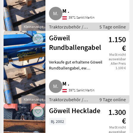
Rundballengabel.
Traktorzubehör Frontlader
Stoll
M .
3971 Sankt Martin
Alö
Traktorzubehör /
5 Tage online
Kleinanzeige
Frontlader
Metal-Technik
Göweil
1.150
Rundballengabel
€
Hydrac
MwSt nicht
Alle 44
ausweisbar
Verkaufe gut erhaltene Göweil
Alter Preis
anzeigen
Rundballengabel, ew
1.100 €
Anschluss, wenig benutzt,
MARKTPLATZ
wegen Nichtgebrauch zu
M .
verkaufen. Traktorzubehör
Marktplatz
Händlerangebote
Kleinanzeigen
3971 Sankt Martin
Frontlader
Traktorzubehör /
9 Tage online
Kleinanzeige
Frontlader
Göweil Hecklade
1.300
€
Bj. 2002
MwSt nicht
ausweisbar