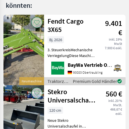
könnten:
MARKTPLATZ
Marktplatz
Händlerangebote
Kleinanzeigen
Fendt Cargo
9.401
3X65
€
Bj. 2026
inkl. 19%
MwSt
7.900 € exkl.
3. SteuerkreisMechanische
VerriegelungDiese Maschine
steht an unserem BayWa
BayWa Vertrieb Obertraubling
Standort in DE - 94107
Untergriesbach.Gerne steht
93083 Obertraubling
Ihnen Herr Anetseder Tel.
Traktorzubehör
Premium Gold Händler
Neumaschine
0151/16104804
/ Fendt
Stekro
560 €
Universalschaufel
inkl. 20 %
MwSt.
NEU 120 - 240
466,67 €
120 cm
exkl.
cm
Neue Stekro
Universalschaufel in