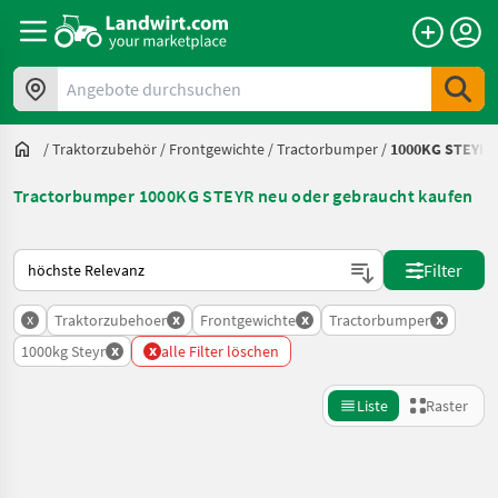
Angebote durchsuchen
/
Traktorzubehör
/
Frontgewichte
/
Tractorbumper
/
1000KG STEYR
Tractorbumper 1000KG STEYR neu oder gebraucht kaufen
So wird auf Landwirt.com sortiert
Filter
x
x
x
x
Traktorzubehoer
Frontgewichte
Tractorbumper
x
x
1000kg Steyr
alle Filter löschen
Liste
Raster