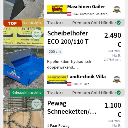
folgenden Größen: * B/H/T:
Maschinen Gailer GmbH
120x70x64cm; 0, 43m³;
147kg; € 560, - inkl. MwSt. *
9640 Kötschach-Mauthen
B/H/T: 130x70x64cm; 0,
Traktorzubehör
Premium Gold Händler
TOP
Neumaschine
46m³; 159kg; € 590, - inkl.
/ Stekro
Scheibelhofer
Mw
2.490
ECO 200/110 T
€
200 cm
inkl. 20 %
MwSt.
2.075 € exkl.
Kippfunktion: hydraulisch
doppelwirkend,
Bordwandschwenkvorrichtung,
Landtechnik Villach GmbH
Steckrungen Scheibelhofer
ECO - "Sondermodell",
9500 Villach
Nutzlast 1.700 kg bei
Traktorzubehör
Premium Gold Händler
Gebrauchtmaschine
25km/h, 3-Punkt-Anba
/
Pewag
1.100
Scheibelhofer
Schneeketten/
€
Doppelspurkette
inkl. 20 %
1 Paar Pewag
MwSt.