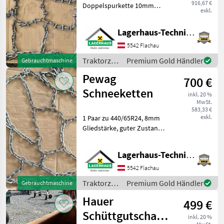
916,67 €
Doppelspurkette 10mm
exkl.
Gliedstärke zu 540/65R34
mit
Lagerhaus-Technik Flachau
Zusatzverschleißgliedern,
guter Zustand. Wir bitten
5542 Flachau
telefonisch oder per Mail
Traktorzubehör
Premium Gold Händler
Gebrauchtmaschine
Ihren Besuch bekanntz
/ Pewag
Pewag
700 €
Schneeketten
inkl. 20 %
MwSt.
583,33 €
exkl.
1 Paar zu 440/65R24, 8mm
Gliedstärke, guter Zustand.
Wir bitten telefonisch oder
per Mail Ihren Besuch
Lagerhaus-Technik Flachau
bekanntzugeben, um
ausreichend Zeit für die
5542 Flachau
Beratung und ev
Traktorzubehör
Premium Gold Händler
Gebrauchtmaschine
/ Pewag
Hauer
499 €
Schüttgutschaufel
inkl. 20 %